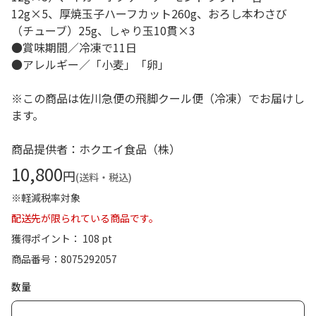
12g×5、厚焼玉子ハーフカット260g、おろし本わさび
（チューブ）25g、しゃり玉10貫×3
●賞味期間／冷凍で11日
●アレルギー／「小麦」「卵」
※この商品は佐川急便の飛脚クール便（冷凍）でお届けし
ます。
商品提供者：ホクエイ食品（株）
10,800
円
(送料・税込)
※軽減税率対象
配送先が限られている商品です。
獲得ポイント： 108 pt
商品番号
8075292057
数量