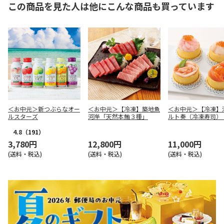
この商品を見た人は他にこんな商品も買っています
＜お中元＞新つぶらなオー
＜お中元＞【冷凍】築地魚
＜お中元＞【冷凍】
ルスターズ
河岸「天然本鮪３種」
ルト奏（冷凍寿司）
８個
4.8
（191）
3,780円
12,800円
11,000円
(送料・税込)
(送料・税込)
(送料・税込)