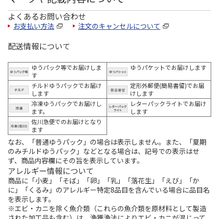
よくあるお問い合わせ
お支払い方法
注文のキャンセルについて
配送情報について
ゆうパック等でお届けしま
ゆうパケットでお届けします
す
チルドゆうパックでお届け
定形外郵便(簡易書留)でお届
します
けします
冷凍ゆうパックでお届けし
レターパックライトでお届け
ます。
します
佐川急便でのお届けとなり
ます
なお、「普通ゆうパック」の場合は表示しません。また、「夏期
のみチルドゆうパック」などとなる場合は、記号での表示はせ
ず、商品内容欄にその旨を表示しています。
アレルギー情報について
商品に「小麦」「そば」「卵」「乳」「落花生」「えび」「か
に」「くるみ」のアレルギー特定8品目を含んでいる場合に品目名
を表示します。
※エビ・カニを除く魚介類（これらの魚介類を原材料として製造
された加工品も含む）は、漁獲漁法によりエビ・カニが混じって