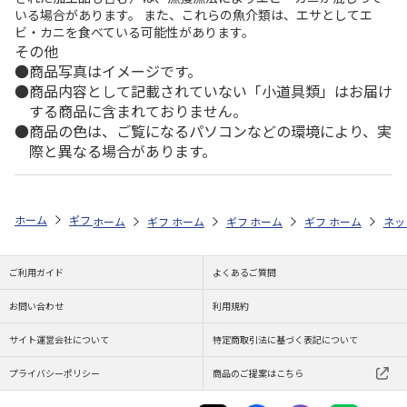
いる場合があります。 また、これらの魚介類は、エサとしてエ
ビ・カニを食べている可能性があります。
その他
商品写真はイメージです。
商品内容として記載されていない「小道具類」はお届け
する商品に含まれておりません。
商品の色は、ご覧になるパソコンなどの環境により、実
際と異なる場合があります。
ホーム
ギフトストア
お中元・夏ギフト特集 2026
おつまみ・お惣菜
ホーム
ギフトストア
ホーム
ギフトストア
お中元・夏ギフト特集 2026
ホーム
ギフトストア
お中元・夏ギフト特集
ホーム
ネッ
お
お
ご利用ガイド
よくあるご質問
お問い合わせ
利用規約
サイト運営会社について
特定商取引法に基づく表記について
プライバシーポリシー
商品のご提案はこちら