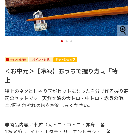
1
2
3
＜お中元＞【冷凍】おうちで握り寿司『特
上』
特上のネタとしゃり玉がセットになった自分で作る握り寿
司のセットです。天然本鮪の大トロ・中トロ・赤身の他、
全7種それぞれの味をお楽しみください。
●商品内容／本鮪（大トロ・中トロ・赤身 各
12g×5）、イカ・ホタテ・サーモントラウト 各