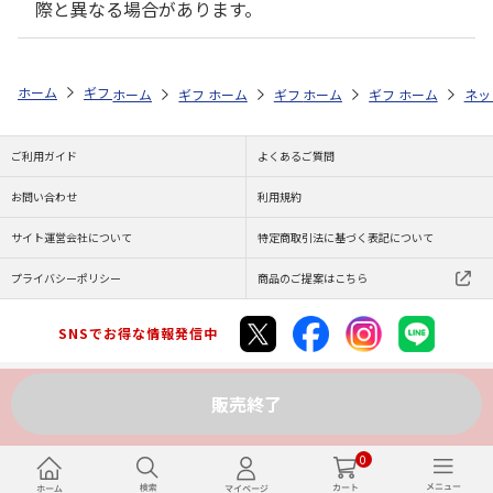
際と異なる場合があります。
ホーム
ギフトストア
お中元・夏ギフト特集 2026
お菓子・スイーツ
ホーム
ギフトストア
ホーム
ギフトストア
お中元・夏ギフト特集 2026
ホーム
ギフトストア
お中元・夏ギフト特集
ホーム
ネッ
お
お
ご利用ガイド
よくあるご質問
お問い合わせ
利用規約
サイト運営会社について
特定商取引法に基づく表記について
プライバシーポリシー
商品のご提案はこちら
SNSでお得な情報発信中
販売終了
Copyright (C) JAPAN POST Co.,Ltd. All Rights Reserved.
0