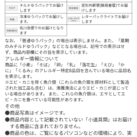
チルドゆうパックでお届け
定形外郵便(簡易書留)でお届
します
けします
冷凍ゆうパックでお届けし
レターパックライトでお届け
ます。
します
佐川急便でのお届けとなり
ます
なお、「普通ゆうパック」の場合は表示しません。また、「夏期
のみチルドゆうパック」などとなる場合は、記号での表示はせ
ず、商品内容欄にその旨を表示しています。
アレルギー情報について
商品に「小麦」「そば」「卵」「乳」「落花生」「えび」「か
に」「くるみ」のアレルギー特定8品目を含んでいる場合に品目名
を表示します。
※エビ・カニを除く魚介類（これらの魚介類を原材料として製造
された加工品も含む）は、漁獲漁法によりエビ・カニが混じって
いる場合があります。 また、これらの魚介類は、エサとしてエ
ビ・カニを食べている可能性があります。
その他
商品写真はイメージです。
商品内容として記載されていない「小道具類」はお届け
する商品に含まれておりません。
商品の色は、ご覧になるパソコンなどの環境により、実