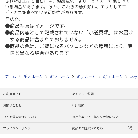
された加工品も含む）は、漁獲漁法によりエビ・カニが混じって
いる場合があります。 また、これらの魚介類は、エサとしてエ
ビ・カニを食べている可能性があります。
その他
商品写真はイメージです。
商品内容として記載されていない「小道具類」はお届け
する商品に含まれておりません。
商品の色は、ご覧になるパソコンなどの環境により、実
際と異なる場合があります。
ホーム
ギフトストア
お中元・夏ギフト特集 2026
お菓子・スイーツ
ホーム
ギフトストア
ホーム
ギフトストア
お中元・夏ギフト特集 2026
ホーム
ギフトストア
お中元・夏ギフト特集
ホーム
ネッ
お
お
ご利用ガイド
よくあるご質問
お問い合わせ
利用規約
サイト運営会社について
特定商取引法に基づく表記について
プライバシーポリシー
商品のご提案はこちら