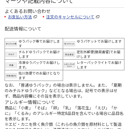
マークや記載内容について
よくあるお問い合わせ
お支払い方法
注文のキャンセルについて
配送情報について
ゆうパック等でお届けしま
ゆうパケットでお届けします
す
チルドゆうパックでお届け
定形外郵便(簡易書留)でお届
します
けします
冷凍ゆうパックでお届けし
レターパックライトでお届け
ます。
します
佐川急便でのお届けとなり
ます
なお、「普通ゆうパック」の場合は表示しません。また、「夏期
のみチルドゆうパック」などとなる場合は、記号での表示はせ
ず、商品内容欄にその旨を表示しています。
アレルギー情報について
商品に「小麦」「そば」「卵」「乳」「落花生」「えび」「か
に」「くるみ」のアレルギー特定8品目を含んでいる場合に品目名
を表示します。
※エビ・カニを除く魚介類（これらの魚介類を原材料として製造