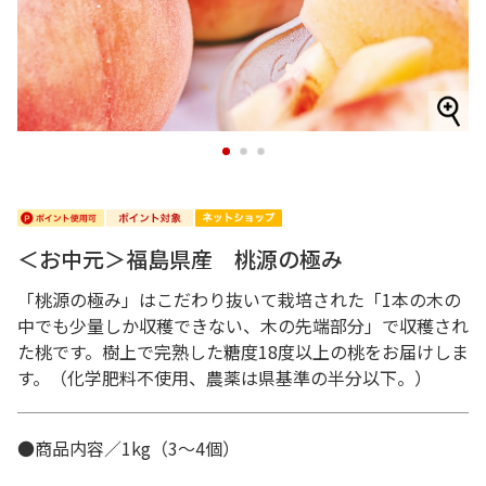
1
2
3
＜お中元＞福島県産 桃源の極み
「桃源の極み」はこだわり抜いて栽培された「1本の木の
中でも少量しか収穫できない、木の先端部分」で収穫され
た桃です。樹上で完熟した糖度18度以上の桃をお届けしま
す。（化学肥料不使用、農薬は県基準の半分以下。）
●商品内容／1kg（3～4個）