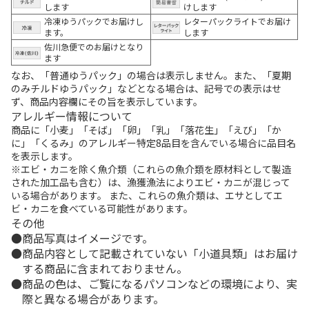
します
けします
冷凍ゆうパックでお届けし
レターパックライトでお届け
ます。
します
佐川急便でのお届けとなり
ます
なお、「普通ゆうパック」の場合は表示しません。また、「夏期
のみチルドゆうパック」などとなる場合は、記号での表示はせ
ず、商品内容欄にその旨を表示しています。
アレルギー情報について
商品に「小麦」「そば」「卵」「乳」「落花生」「えび」「か
に」「くるみ」のアレルギー特定8品目を含んでいる場合に品目名
を表示します。
※エビ・カニを除く魚介類（これらの魚介類を原材料として製造
された加工品も含む）は、漁獲漁法によりエビ・カニが混じって
いる場合があります。 また、これらの魚介類は、エサとしてエ
ビ・カニを食べている可能性があります。
その他
商品写真はイメージです。
商品内容として記載されていない「小道具類」はお届け
する商品に含まれておりません。
商品の色は、ご覧になるパソコンなどの環境により、実
際と異なる場合があります。