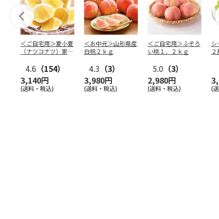
＜ご自宅用＞夏小夏
＜お中元＞山形県産
＜ご自宅用＞ふぞろ
シ
（ナツコナツ）家庭
白桃２ｋｇ
い桃１．２ｋｇ
２
用３ｋｇ
4.6
（154）
4.3
（3）
5.0
（3）
3,140円
3,980円
2,980円
3
(送料・税込)
(送料・税込)
(送料・税込)
(