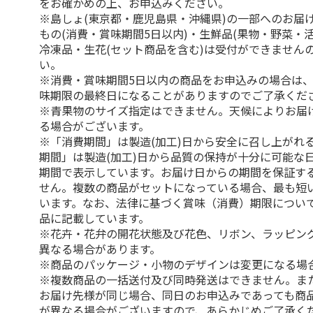
をお確かめの上、お申込みください。
※島しょ(東京都・鹿児島県・沖縄県)の一部へのお届
もの(消費・賞味期間5日以内)・生鮮品(果物・野菜・
冷凍品・生花(セット商品を含む)は受付ができません
い。
※消費・賞味期間5日以内の商品をお申込みの場合は
味期限の最終日になることがありますのでご了承くだ
※青果物のサイズ指定はできません。天候によりお届
る場合がございます。
※「消費期間」は製造(加工)日から安全に召し上がれ
期間」は製造(加工)日から品質の保持が十分に可能な
期間で表示しています。お届け日からの期間を保証す
せん。複数の商品がセットになっている場合、最も短
います。なお、法律に基づく賞味（消費）期限につい
品に記載しています。
※花卉・花弁の開花状態及び花色、リボン、ラッピング
異なる場合があります。
※商品のパッケージ・小物のデザインは変更になる場
※複数商品の一括送付及び同時発送はできません。ま
お届け先様が同じ場合、同日のお申込みであっても商
が異なる場合がございますので、あらかじめご了承く