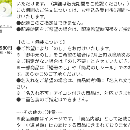
いただけます。（詳細は販売期間をご確認ください。
この期間のご注文については、お申込み受付後1週間～
けいたします。
●配達日のご指定はできません。
ャインマスカット
ＷＥＢ定期便果物コ
ビッグマスクメロ
夏小夏 家庭
●配達時間をご希望の場合は、配達希望時間帯をご指
房
ース
ン ２個入
ｋｇ
4.5
（102）
4.7
（10）
4.6
（25
【のし・包装について】
,980円
3,780円
4,150円
3,140円
●ご希望により「のし」をお付けいたします。
送料・税込)
(送料・税込)
(送料・税込)
(送料・税込)
※「御中元のし」をご希望の場合は7月上旬以降順次
※ご指定がない場合は「のし不要」とさせていただき
※一部商品は「短冊のし」や「簡易のしシール」での
す。あらかじめご了承ください。
●名入れをご希望の場合は、商品備考欄に「名入れ文
さい。
※「名入れ不可」アイコン付きの商品は、対応できま
●二重包装のご指定はできません。
----その他のご注意----
※商品画像はイメージです。「商品内容」として記載
や「小道具類」はお届けする商品に含まれておりませ