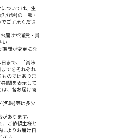
けについては、生
活魚介類)の一部・
のでご了承くださ
、お届けが消費・賞
さい。
け期間が変更にな
る日まで、「賞味
日までをそれぞれ
るものではありま
い期間を表示して
ては、各お届け商
(包装)等は多少
合があります。
た、ご依頼主様と
品によりお届け日
ださい。