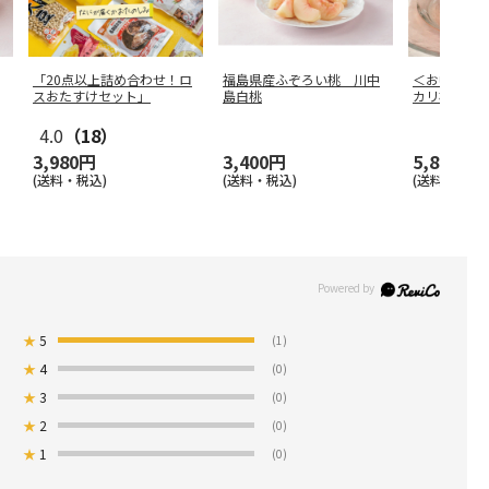
「20点以上詰め合わせ！ロ
福島県産ふぞろい桃 川中
＜お中元＞
スおたすけセット」
島白桃
カリ桃（お
4.0
（18）
3,980円
3,400円
5,800円
(送料・税込)
(送料・税込)
(送料・税込)
★
5
(1)
★
4
(0)
★
3
(0)
★
2
(0)
★
1
(0)