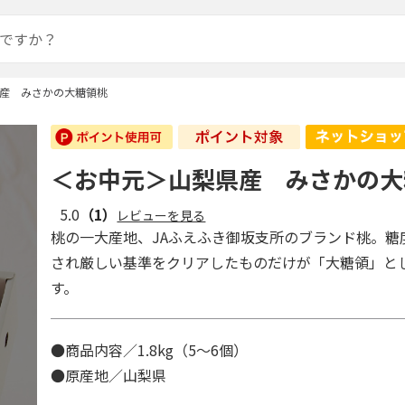
産 みさかの大糖領桃
＜お中元＞山梨県産 みさかの大
5.0
（1）
レビューを見る
桃の一大産地、JAふえふき御坂支所のブランド桃。糖
され厳しい基準をクリアしたものだけが「大糖領」と
す。
●商品内容／1.8kg（5～6個）
●原産地／山梨県