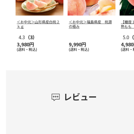
＜お中元＞山形県産白桃２
＜お中元＞福島県産 桃源
【糖度
ｋｇ
の極み
熟もも
4.3
（3）
5.0
（
3,980円
9,990円
4,98
(送料・税込)
(送料・税込)
(送料・
レビュー