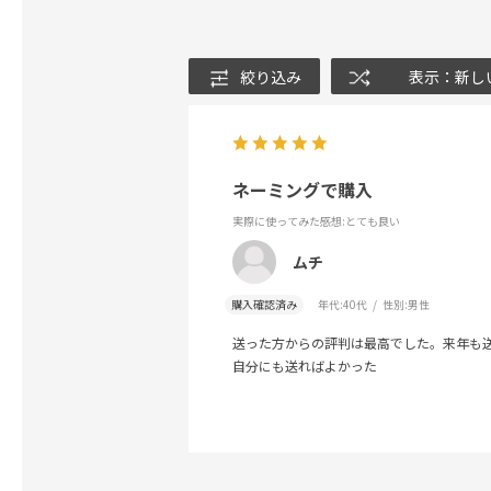
絞り込み
表示：新し
ネーミングで購入
実際に使ってみた感想
:とても良い
ムチ
購入確認済み
年代:
40代
性別:
男性
送った方からの評判は最高でした。来年も
自分にも送ればよかった