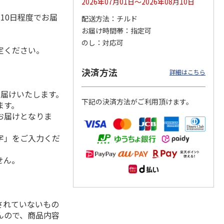
2026年07月01日～2026年08月10日
）
10日程度でお届
配送方法
チルド
お届け時間帯
指定可
のし
対応可
用 ３
福島県産ふぞろい
訳あり黄桃
シャインマスカッ
定ください。
桃 川中島白桃
ト Ａ
）
決済方法
詳細はこちら
3,400円
3,200円
3,980円
(送料・税込)
(送料・税込)
(送料・税込)
お届けいたします。
下記の決済方法がご利用頂けます。
ます。
お届けとなりま
字」をご入力くだ
せん。
されていないもの
んので、商品内容