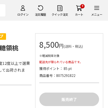
0
ログイン
注文履歴
クイック注文
カート
メニュー
8,500
円
糖領桃
(送料・税込)
※軽減税率対象
配送先が限られている商品です。
度12度以上で選果
獲得ポイント： 85 pt
して出荷されま
商品番号
8075291822