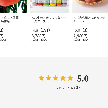
１３度以上選果】完
＜お中元＞新つぶらなオー
＜ご自宅用＞ふぞろい桃
 特秀品
ルスターズ
１．２ｋｇ
2）
4.8
（191）
5.0
（3）
0円
3,780円
2,980円
税込)
(送料・税込)
(送料・税込)
5.0
1
レビュー件数：
件