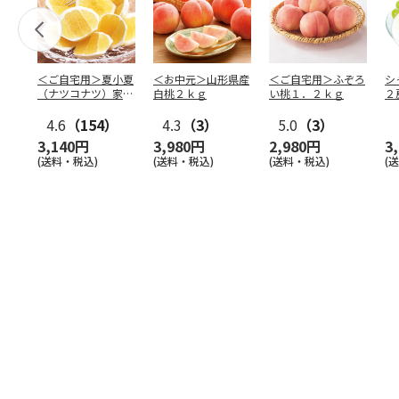
＜ご自宅用＞夏小夏
＜お中元＞山形県産
＜ご自宅用＞ふぞろ
シ
（ナツコナツ）家庭
白桃２ｋｇ
い桃１．２ｋｇ
２
用３ｋｇ
4.6
（154）
4.3
（3）
5.0
（3）
3,140円
3,980円
2,980円
3
(送料・税込)
(送料・税込)
(送料・税込)
(