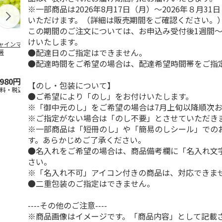
※一部商品は2026年8月17日（月）～2026年８月3
いただけます。（詳細は販売期間をご確認ください。
この期間のご注文については、お申込み受付後1週間～
けいたします。
ャインマスカット
ＷＥＢ定期便果物コ
ビッグマスクメロ
夏小夏 家庭
●配達日のご指定はできません。
房
ース
ン ２個入
ｋｇ
●配達時間をご希望の場合は、配達希望時間帯をご指
4.5
（102）
4.7
（10）
4.6
（25
,980円
3,780円
4,150円
3,140円
【のし・包装について】
送料・税込)
(送料・税込)
(送料・税込)
(送料・税込)
●ご希望により「のし」をお付けいたします。
※「御中元のし」をご希望の場合は7月上旬以降順次
※ご指定がない場合は「のし不要」とさせていただき
※一部商品は「短冊のし」や「簡易のしシール」での
す。あらかじめご了承ください。
●名入れをご希望の場合は、商品備考欄に「名入れ文
さい。
※「名入れ不可」アイコン付きの商品は、対応できま
●二重包装のご指定はできません。
----その他のご注意----
※商品画像はイメージです。「商品内容」として記載