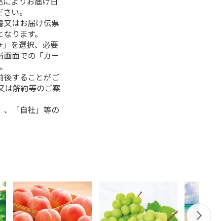
品によりお届け日
ださい。
書又はお届け伝票
となります。
+」を選択、必要
当画面での「カー
。
前後することがご
又は解約等のご案
」、「自社」等の