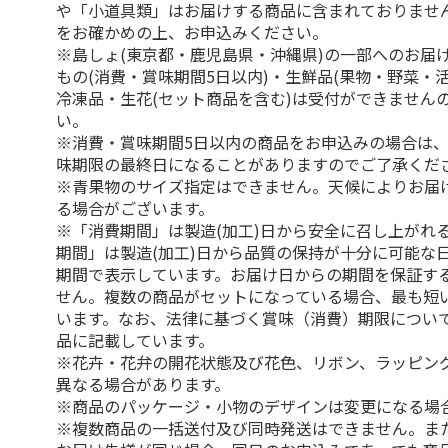
や「小道具類」はお届けする商品に含まれておりませ
をお確かめの上、お申込みください。
※島しょ(東京都・鹿児島県・沖縄県)の一部へのお届
もの(消費・賞味期間5日以内)・生鮮品(果物・野菜・
冷凍品・生花(セット商品を含む)は受付ができません
い。
※消費・賞味期間5日以内の商品をお申込みの場合は
味期限の最終日になることがありますのでご了承くだ
※青果物のサイズ指定はできません。天候によりお届
る場合がございます。
※「消費期間」は製造(加工)日から安全に召し上がれ
期間」は製造(加工)日から品質の保持が十分に可能な
期間で表示しています。お届け日からの期間を保証す
せん。複数の商品がセットになっている場合、最も短
います。なお、法律に基づく賞味（消費）期限につい
品に記載しています。
※花卉・花弁の開花状態及び花色、リボン、ラッピング
異なる場合があります。
※商品のパッケージ・小物のデザインは変更になる場
※複数商品の一括送付及び同時発送はできません。ま