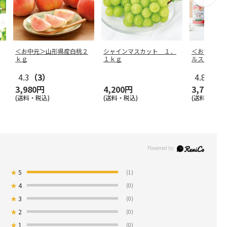
＜お中元＞山形県産白桃２
シャインマスカット １．
＜お中元＞
ｋｇ
１ｋｇ
ルスターズ
4.3
（3）
4.8
（19
3,980円
4,200円
3,780円
(送料・税込)
(送料・税込)
(送料・税込)
★
5
(1)
★
4
(0)
★
3
(0)
★
2
(0)
★
1
(0)