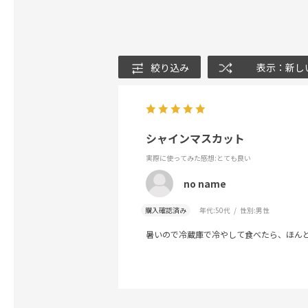
絞り込み
表示：新し
シャインマスカット
実際に使ってみた感想
:とても良い
no name
購入確認済み
年代:
50代
性別:
男性
暑いので冷蔵庫で冷やして食べたら、ほん