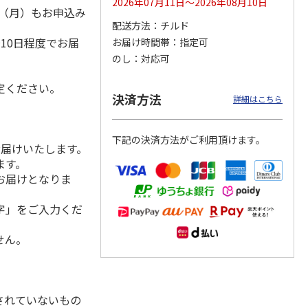
2026年07月11日～2026年08月10日
1日（月）もお申込み
配送方法
チルド
）
10日程度でお届
お届け時間帯
指定可
のし
対応可
用 ３
福島県産ふぞろい
訳あり黄桃
シャインマスカッ
桃 川中島白桃
ト Ａ
定ください。
）
決済方法
詳細はこちら
3,400円
3,200円
3,980円
(送料・税込)
(送料・税込)
(送料・税込)
下記の決済方法がご利用頂けます。
お届けいたします。
ます。
お届けとなりま
字」をご入力くだ
せん。
されていないもの