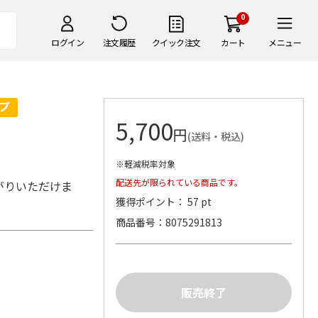
0
ログイン
注文履歴
クイック注文
カート
メニュー
5,700
円
(送料・税込)
※軽減税率対象
配送先が限られている商品です。
がりいただけま
獲得ポイント： 57 pt
商品番号
8075291813