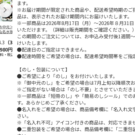
ます。
※お届け期間が限定された商品や、配送希望時期のご
品は、表示されたお届け期間内にお届けいたします。
※一部商品は2026年8月17日（月）～2026年８月3
お中元＞北海道羊
＜お中元＞＜ひとと
＜お中元＞＜銀座千
バンホーテン
いただけます。（詳細は販売期間をご確認ください。
山名水珈琲ゼリー
え＞３層デザートジ
疋屋＞銀座ゼリー９
コレートシロ
この期間のご注文については、お申込み受付後1週間～
個
ュレパフェ～国産フ
個
ーション」
4.3
（3）
ルー
4.7
…
（10）
5.0
（5）
30g×21
…
けいたします。
●配達日のご指定はできません。
,980円
2,980円
3,240円
4,980円
送料・税込)
(送料・税込)
(送料・税込)
(送料・税込)
●配達時間をご希望の場合は、配達希望時間帯をご指
【のし・包装について】
●ご希望により「のし」をお付けいたします。
※「御中元のし」をご希望の場合は7月上旬以降順次
※ご指定がない場合は「のし不要」とさせていただき
※一部商品は「短冊のし」や「簡易のしシール」での
す。あらかじめご了承ください。
●名入れをご希望の場合は、商品備考欄に「名入れ文
さい。
※「名入れ不可」アイコン付きの商品は、対応できま
●二重包装をご希望の場合は、商品備考欄に「二重包