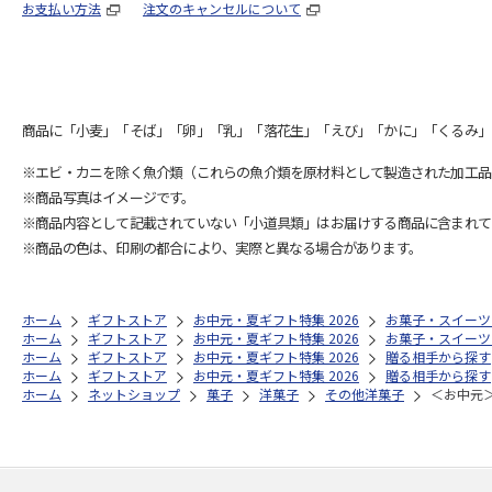
お支払い方法
注文のキャンセルについて
商品に「小麦」「そば」「卵」「乳」「落花生」「えび」「かに」「くるみ」
※エビ・カニを除く魚介類（これらの魚介類を原材料として製造された加工品
※商品写真はイメージです。
※商品内容として記載されていない「小道具類」はお届けする商品に含まれて
※商品の色は、印刷の都合により、実際と異なる場合があります。
ホーム
ギフトストア
お中元・夏ギフト特集 2026
お菓子・スイーツ
ホーム
ギフトストア
お中元・夏ギフト特集 2026
お菓子・スイーツ
ホーム
ギフトストア
お中元・夏ギフト特集 2026
贈る相手から探す
ホーム
ギフトストア
お中元・夏ギフト特集 2026
贈る相手から探す
ホーム
ネットショップ
菓子
洋菓子
その他洋菓子
＜お中元