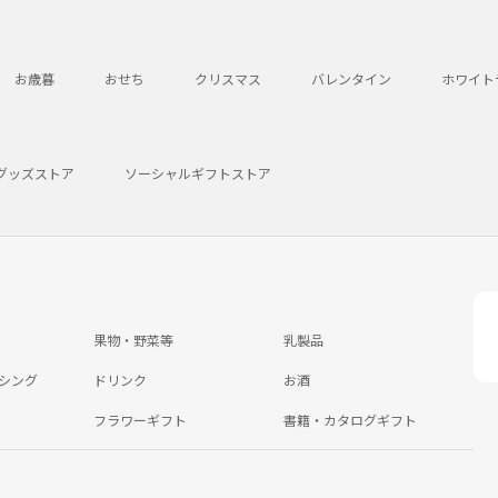
お歳暮
おせち
クリスマス
バレンタイン
ホワイト
グッズストア
ソーシャルギフトストア
果物・野菜等
乳製品
シング
ドリンク
お酒
フラワーギフト
書籍・カタログギフト