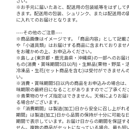
さい。
※お手元に届いたあと、配送用の包装紙等をはずして
きます。配送用の包装、シュリンク、または配送用の
に入れてのお届けとなります。
----その他のご注意----
※商品画像はイメージです。「商品内容」として記載
や「小道具類」はお届けする商品に含まれておりませ
をお確かめの上、お申込みください。
※島しょ(東京都・鹿児島県・沖縄県)の一部へのお届
もの(消費・賞味期間5日以内)・生鮮品(果物・野菜・
冷凍品・生花(セット商品を含む)は受付ができません
い。
※消費・賞味期間5日以内の商品をお申込みの場合は
味期限の最終日になることがありますのでご了承くだ
※青果物のサイズ指定はできません。天候によりお届
る場合がございます。
※「消費期間」は製造(加工)日から安全に召し上がれ
期間」は製造(加工)日から品質の保持が十分に可能な
期間で表示しています。お届け日からの期間を保証す
せん。複数の商品がセットになっている場合、最も短