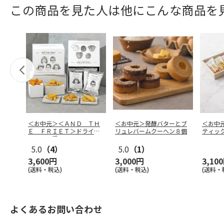
この商品を見た人は他にこんな商品を
＜お中元＞＜ＡＮＤ ＴＨ
＜お中元＞発酵バターとブ
＜お中
Ｅ ＦＲＩＥＴ＞ドライフ
リュレバームクーヘン８個
ティッ
リット５種
…
5.0
（4）
5.0
（1）
3,600円
3,000円
3,10
(送料・税込)
(送料・税込)
(送料・
よくあるお問い合わせ