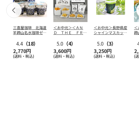
三喜屋珈琲 北海道
＜お中元＞＜ＡＮ
＜お中元＞長野県産
＜
羊蹄山名水珈琲ゼリ
Ｄ ＴＨＥ ＦＲＩ
シャインマスカット
蹄
ー詰合せ MCJ-AE
ＥＴ＞ドライフリッ
のゼリー
７
4.4
（18）
ト５種
5.0
（4）
…
5.0
（3）
2,770円
3,600円
3,250円
2
(送料・税込)
(送料・税込)
(送料・税込)
(