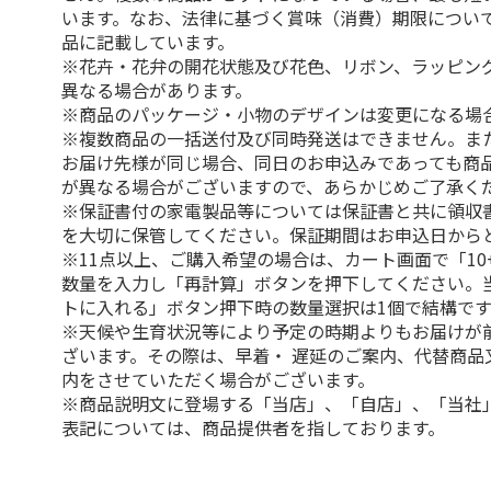
います。なお、法律に基づく賞味（消費）期限につい
品に記載しています。
※花卉・花弁の開花状態及び花色、リボン、ラッピング
異なる場合があります。
※商品のパッケージ・小物のデザインは変更になる場
※複数商品の一括送付及び同時発送はできません。ま
お届け先様が同じ場合、同日のお申込みであっても商
が異なる場合がございますので、あらかじめご了承く
※保証書付の家電製品等については保証書と共に領収
を大切に保管してください。保証期間はお申込日から
※11点以上、ご購入希望の場合は、カート画面で「10
数量を入力し「再計算」ボタンを押下してください。
トに入れる」ボタン押下時の数量選択は1個で結構です
※天候や生育状況等により予定の時期よりもお届けが
ざいます。その際は、早着・ 遅延のご案内、代替商品
内をさせていただく場合がございます。
※商品説明文に登場する「当店」、「自店」、「当社
表記については、商品提供者を指しております。