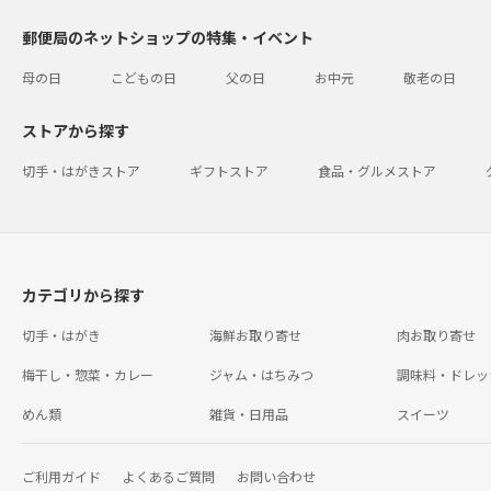
郵便局のネットショップの特集・イベント
母の日
こどもの日
父の日
お中元
敬老の日
ストアから探す
切手・はがきストア
ギフトストア
食品・グルメストア
カテゴリから探す
切手・はがき
海鮮お取り寄せ
肉お取り寄せ
梅干し・惣菜・カレー
ジャム・はちみつ
調味料・ドレッ
めん類
雑貨・日用品
スイーツ
ご利用ガイド
よくあるご質問
お問い合わせ