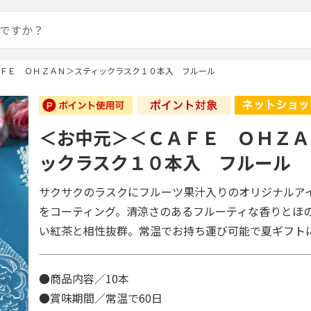
ＦＥ ＯＨＺＡＮ＞スティックラスク１０本入 フルール
＜お中元＞＜ＣＡＦＥ ＯＨＺＡ
ックラスク１０本入 フルール
サクサクのラスクにフルーツ果汁入りのオリジナルア
をコーティング。清涼さのあるフルーティな香りとほ
い紅茶と相性抜群。常温でお持ち運び可能で夏ギフト
●商品内容／10本
●賞味期間／常温で60日