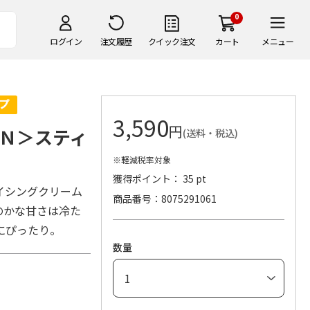
0
ログイン
注文履歴
クイック注文
カート
メニュー
3,590
円
Ｎ＞スティ
(送料・税込)
※軽減税率対象
獲得ポイント： 35 pt
イシングクリーム
商品番号
8075291061
のかな甘さは冷た
にぴったり。
数量