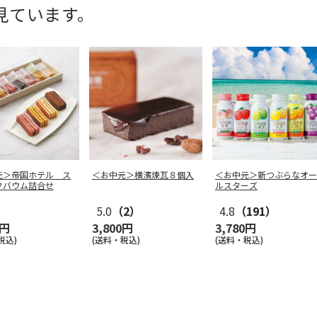
見ています。
元＞帝国ホテル ス
＜お中元＞横濱煉瓦８個入
＜お中元＞新つぶらなオー
クバウム詰合せ
ルスターズ
5.0
（2）
4.8
（191）
0円
3,800円
3,780円
税込)
(送料・税込)
(送料・税込)