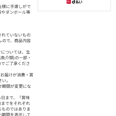
先様に手渡しがで
袋やダンボール等
されていないもの
んので、商品内容
けについては、生
活魚介類)の一部・
のでご了承くださ
、お届けが消費・賞
さい。
け期間が変更にな
る日まで、「賞味
日までをそれぞれ
るものではありま
い期間を表示して