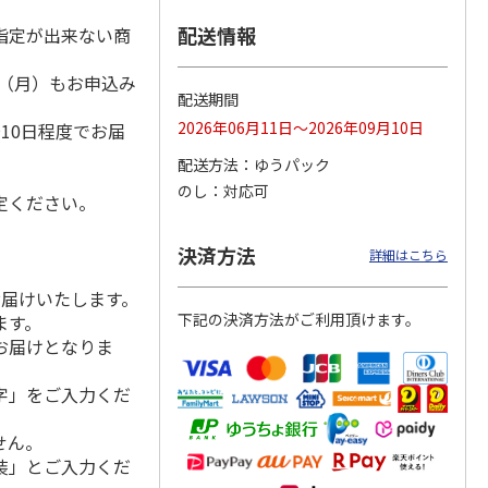
配送情報
指定が出来ない商
1日（月）もお申込み
「チョ
＜沼津深海プリン工
【冷凍】三國シェフ
＜お中元＞＜ねんり
配送期間
）
ップポ
房＞プレーン・深海
推奨 2種のブリュレ
ん家＞夏限定 ひと
2026年06月11日～2026年09月10日
10日程度でお届
プリンセット
6個セット(クレー
…
くちバーム詰合せ
5.0
（4）
４種
…
配送方法
ゆうパック
3,900円
4,320円
3,980円
のし
対応可
(送料・税込)
(送料・税込)
(送料・税込)
定ください。
決済方法
詳細はこちら
お届けいたします。
下記の決済方法がご利用頂けます。
ます。
お届けとなりま
字」をご入力くだ
せん。
装」とご入力くだ