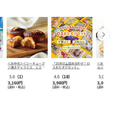
＜お中元＞＜シーキューブ
「20点以上詰め合わせ！ロ
＜お中元＞
＞焼きティラミス １２個
スおたすけセット」
ョンサマー
入
5.0
（1）
4.0
（18）
5.0
（1）
3,160円
3,980円
3,000円
(送料・税込)
(送料・税込)
(送料・税込)