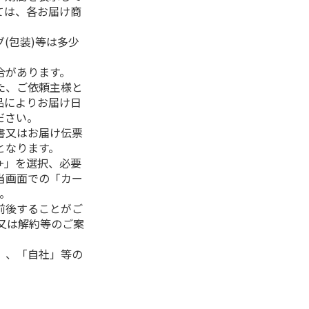
ては、各お届け商
(包装)等は多少
合があります。
た、ご依頼主様と
品によりお届け日
ださい。
書又はお届け伝票
となります。
+」を選択、必要
当画面での「カー
。
前後することがご
又は解約等のご案
」、「自社」等の