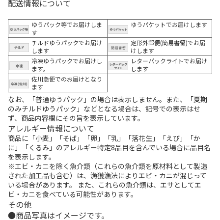
配送情報について
ゆうパック等でお届けしま
ゆうパケットでお届けします
す
チルドゆうパックでお届け
定形外郵便(簡易書留)でお届
します
けします
冷凍ゆうパックでお届けし
レターパックライトでお届け
ます。
します
佐川急便でのお届けとなり
ます
なお、「普通ゆうパック」の場合は表示しません。また、「夏期
のみチルドゆうパック」などとなる場合は、記号での表示はせ
ず、商品内容欄にその旨を表示しています。
アレルギー情報について
商品に「小麦」「そば」「卵」「乳」「落花生」「えび」「か
に」「くるみ」のアレルギー特定8品目を含んでいる場合に品目名
を表示します。
※エビ・カニを除く魚介類（これらの魚介類を原材料として製造
された加工品も含む）は、漁獲漁法によりエビ・カニが混じって
いる場合があります。 また、これらの魚介類は、エサとしてエ
ビ・カニを食べている可能性があります。
その他
商品写真はイメージです。