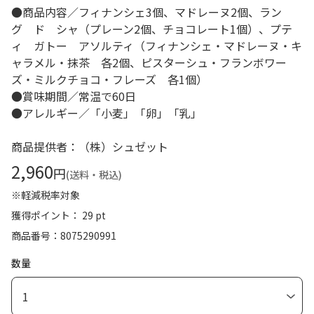
●商品内容／フィナンシェ3個、マドレーヌ2個、ラン
グ ド シャ（プレーン2個、チョコレート1個）、プテ
ィ ガトー アソルティ（フィナンシェ・マドレーヌ・キ
ャラメル・抹茶 各2個、ピスターシュ・フランボワー
ズ・ミルクチョコ・フレーズ 各1個）
●賞味期間／常温で60日
●アレルギー／「小麦」「卵」「乳」
商品提供者：（株）シュゼット
2,960
円
(送料・税込)
※軽減税率対象
獲得ポイント： 29 pt
商品番号
8075290991
数量
1