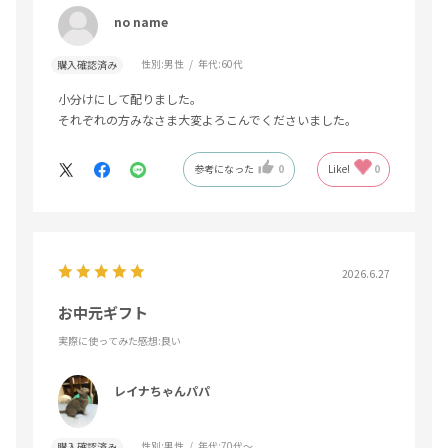
no name
性別:
男性
年代:
60代
購入確認済み
小分けにして配りました。
それぞれの方みなさま大変よろこんでくださいました。
参考になった
0
Like!
0
2026.6.27
お中元ギフト
実際に使ってみた感想
:良い
レイナちゃんパパ
性別:
男性
年代:
70代～
購入確認済み