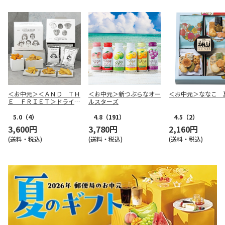
＜お中元＞＜ＡＮＤ ＴＨ
＜お中元＞新つぶらなオー
＜お中元＞ななこ 
Ｅ ＦＲＩＥＴ＞ドライフ
ルスターズ
リット５種１０個詰合せ
5.0
（4）
4.8
（191）
4.5
（2）
3,600円
3,780円
2,160円
(送料・税込)
(送料・税込)
(送料・税込)