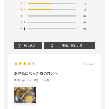
★
5
(1)
★
4
(1)
★
3
(0)
★
2
(0)
★
1
(0)
絞り込み
表示：新しい順
2026.7.27
お世話になったあのひとへ
実際に使ってみた感想
:とても良い