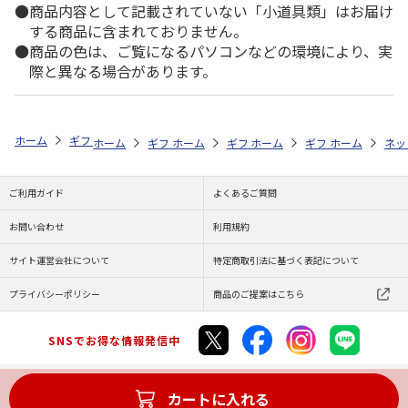
商品内容として記載されていない「小道具類」はお届け
する商品に含まれておりません。
商品の色は、ご覧になるパソコンなどの環境により、実
際と異なる場合があります。
ホーム
ギフトストア
お中元・夏ギフト特集 2026
お菓子・スイーツ
ホーム
ギフトストア
ホーム
ギフトストア
お中元・夏ギフト特集 2026
ホーム
ギフトストア
お中元・夏ギフト特集
ホーム
ネッ
お
お
ご利用ガイド
よくあるご質問
お問い合わせ
利用規約
サイト運営会社について
特定商取引法に基づく表記について
プライバシーポリシー
商品のご提案はこちら
SNSでお得な情報発信中
カートに入れる