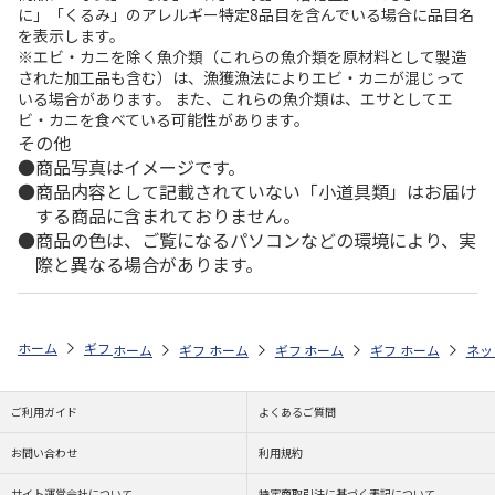
に」「くるみ」のアレルギー特定8品目を含んでいる場合に品目名
を表示します。
※エビ・カニを除く魚介類（これらの魚介類を原材料として製造
された加工品も含む）は、漁獲漁法によりエビ・カニが混じって
いる場合があります。 また、これらの魚介類は、エサとしてエ
ビ・カニを食べている可能性があります。
その他
商品写真はイメージです。
商品内容として記載されていない「小道具類」はお届け
する商品に含まれておりません。
商品の色は、ご覧になるパソコンなどの環境により、実
際と異なる場合があります。
ホーム
ギフトストア
お中元・夏ギフト特集 2026
お菓子・スイーツ
ホーム
ギフトストア
ホーム
ギフトストア
お中元・夏ギフト特集 2026
ホーム
ギフトストア
お中元・夏ギフト特集
ホーム
ネッ
お
お
ご利用ガイド
よくあるご質問
お問い合わせ
利用規約
サイト運営会社について
特定商取引法に基づく表記について