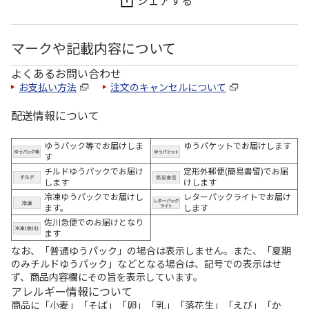
マークや記載内容について
よくあるお問い合わせ
お支払い方法
注文のキャンセルについて
配送情報について
ゆうパック等でお届けしま
ゆうパケットでお届けします
す
チルドゆうパックでお届け
定形外郵便(簡易書留)でお届
します
けします
冷凍ゆうパックでお届けし
レターパックライトでお届け
ます。
します
佐川急便でのお届けとなり
ます
なお、「普通ゆうパック」の場合は表示しません。また、「夏期
のみチルドゆうパック」などとなる場合は、記号での表示はせ
ず、商品内容欄にその旨を表示しています。
アレルギー情報について
商品に「小麦」「そば」「卵」「乳」「落花生」「えび」「か