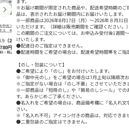
ます。
※お届け期間が限定された商品や、配送希望時期のご
品は、表示されたお届け期間内にお届けいたします。
※一部商品は2026年8月17日（月）～2026年８月3
いただけます。（詳細は販売期間をご確認ください。
お中元＞つぶらな
つぶらなパイン
＜お中元＞夏のゴク
ももうめＡ
ボス ギフト
ゴク４種セット
この期間のご注文については、お申込み受付後1週間～
けいたします。
4.9
（28）
4.9
（29）
4.7
（19）
4.7
（14
●配達日のご指定はできません。
,780円
3,880円
3,870円
2,900円
●配達時間をご希望の場合は、配達希望時間帯をご指
送料・税込)
(送料・税込)
(送料・税込)
(送料・税込)
【のし・包装について】
●ご希望により「のし」をお付けいたします。
※「御中元のし」をご希望の場合は7月上旬以降順次
※ご指定がない場合は「のし不要」とさせていただき
※一部商品は「短冊のし」や「簡易のしシール」での
す。あらかじめご了承ください。
●名入れをご希望の場合は、商品備考欄に「名入れ文
さい。
※「名入れ不可」アイコン付きの商品は、対応できま
●二重包装のご指定はできません。