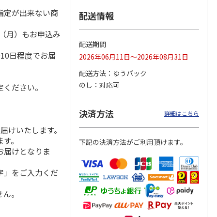
指定が出来ない商
配送情報
1日（月）もお申込み
）
ＷＥＢ定期便つぶら
ももうめ・りんごう
＜お中元＞新つぶら
配送期間
なバラエティコース
めアソート
なオールスターズ
10日程度でお届
2026年06月11日～2026年08月31日
２箱
）
4.6
（11）
4.4
（14）
5.0
（7）
配送方法
ゆうパック
3,580円
3,460円
7,250円
のし
対応可
定ください。
(送料・税込)
(送料・税込)
(送料・税込)
決済方法
詳細はこちら
お届けいたします。
ます。
下記の決済方法がご利用頂けます。
お届けとなりま
字」をご入力くだ
せん。