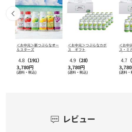
＜お中元＞新つぶらなオー
＜お中元＞つぶらなカボ
＜お中
ルスターズ
ス ギフト
ス・ミ
ギフト
4.8
（191）
4.9
（28）
4.7
（
3,780円
3,780円
3,78
(送料・税込)
(送料・税込)
(送料・
レビュー