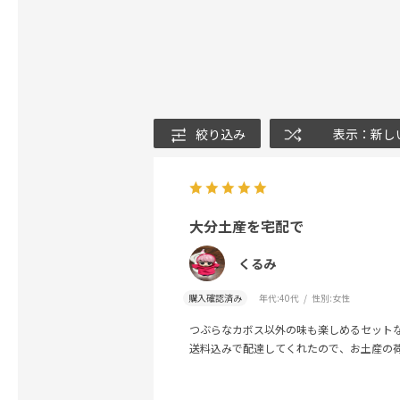
絞り込み
表示：新し
大分土産を宅配で
くるみ
購入確認済み
年代:
40代
性別:
女性
つぶらなカボス以外の味も楽しめるセット
送料込みで配達してくれたので、お土産の