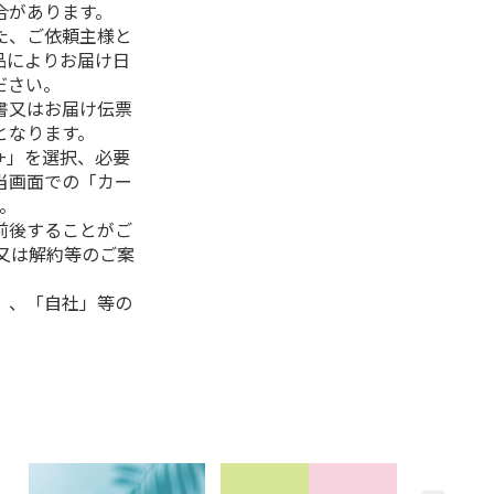
合があります。
た、ご依頼主様と
品によりお届け日
ださい。
書又はお届け伝票
となります。
+」を選択、必要
当画面での「カー
。
前後することがご
又は解約等のご案
」、「自社」等の