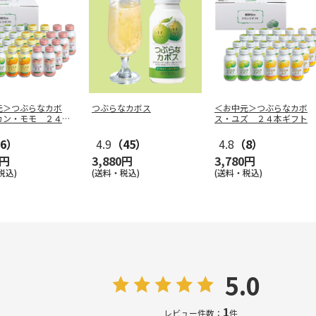
元＞つぶらなカボ
つぶらなカボス
＜お中元＞つぶらなカボ
カン・モモ ２４本
ス・ユズ ２４本ギフト
6）
4.9
（45）
4.8
（8）
0円
3,880円
3,780円
税込)
(送料・税込)
(送料・税込)
5.0
1
レビュー件数：
件