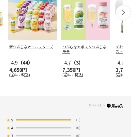
新つぶらなオールスターズ
つぶらなカボス＆つぶらな
＜お中元＞
モモ
ス・ミカン
4.9
（44）
4.7
（3）
4.7
（3）
4,650円
7,350円
3,780円
(送料・税込)
(送料・税込)
(送料・税込)
★
5
(1)
★
4
(0)
★
3
(0)