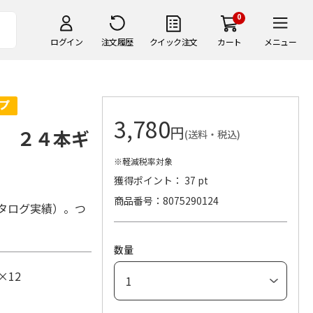
0
ログイン
注文履歴
クイック注文
カート
メニュー
3,780
円
 ２４本ギ
(送料・税込)
※軽減税率対象
獲得ポイント： 37 pt
商品番号
8075290124
カタログ実績）。つ
数量
×12