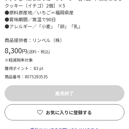
クッキー（イチゴ）2個］×5
●原料原産地／いちご＝福岡県産
●賞味期間／常温で90日
●アレルギー／「小麦」「卵」「乳」
商品提供者：リンベル（株）
8,300
円
(送料・税込)
※軽減税率対象
獲得ポイント： 83 pt
商品番号
8075283535
お気に入りに登録する