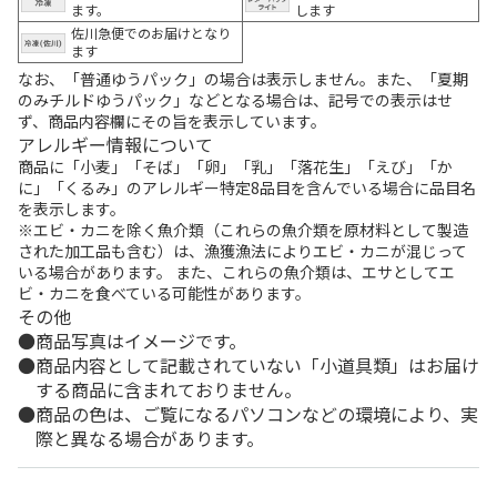
ます。
します
佐川急便でのお届けとなり
ます
なお、「普通ゆうパック」の場合は表示しません。また、「夏期
のみチルドゆうパック」などとなる場合は、記号での表示はせ
ず、商品内容欄にその旨を表示しています。
アレルギー情報について
商品に「小麦」「そば」「卵」「乳」「落花生」「えび」「か
に」「くるみ」のアレルギー特定8品目を含んでいる場合に品目名
を表示します。
※エビ・カニを除く魚介類（これらの魚介類を原材料として製造
された加工品も含む）は、漁獲漁法によりエビ・カニが混じって
いる場合があります。 また、これらの魚介類は、エサとしてエ
ビ・カニを食べている可能性があります。
その他
商品写真はイメージです。
商品内容として記載されていない「小道具類」はお届け
する商品に含まれておりません。
商品の色は、ご覧になるパソコンなどの環境により、実
際と異なる場合があります。