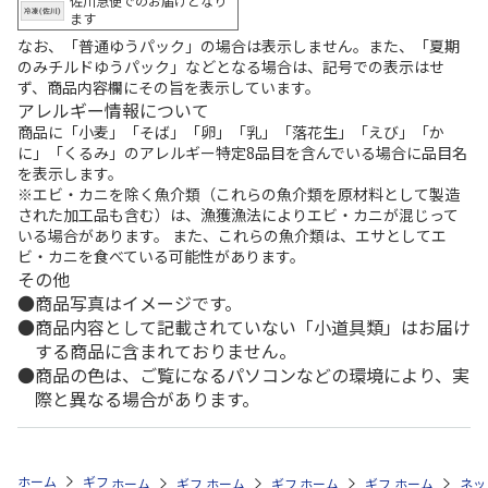
佐川急便でのお届けとなり
ます
なお、「普通ゆうパック」の場合は表示しません。また、「夏期
のみチルドゆうパック」などとなる場合は、記号での表示はせ
ず、商品内容欄にその旨を表示しています。
アレルギー情報について
商品に「小麦」「そば」「卵」「乳」「落花生」「えび」「か
に」「くるみ」のアレルギー特定8品目を含んでいる場合に品目名
を表示します。
※エビ・カニを除く魚介類（これらの魚介類を原材料として製造
された加工品も含む）は、漁獲漁法によりエビ・カニが混じって
いる場合があります。 また、これらの魚介類は、エサとしてエ
ビ・カニを食べている可能性があります。
その他
商品写真はイメージです。
商品内容として記載されていない「小道具類」はお届け
する商品に含まれておりません。
商品の色は、ご覧になるパソコンなどの環境により、実
際と異なる場合があります。
ホーム
ギフトストア
お中元・夏ギフト特集 2026
日用品
＜お中
ホーム
ギフトストア
ホーム
ギフトストア
お中元・夏ギフト特集 2026
ホーム
ギフトストア
お中元・夏ギフト特集
ホーム
ネッ
お
日