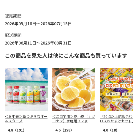
販売期間
2026年05月18日～2026年07月15日
配送期間
2026年06月11日～2026年08月31日
この商品を見た人は他にこんな商品も買っています
＜お中元＞新つぶらなオー
＜ご自宅用＞夏小夏（ナツ
「20点以上詰め合わ
ルスターズ
コナツ）家庭用３ｋｇ
ロスおたすけセット
4.8
（191）
4.6
（158）
4.0
（18）