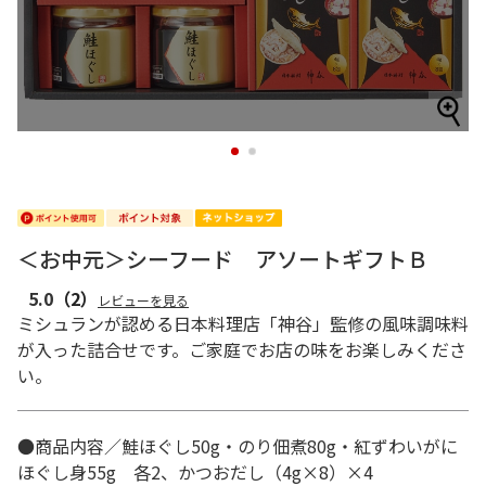
1
2
＜お中元＞シーフード アソートギフトＢ
5.0
（2）
レビューを見る
ミシュランが認める日本料理店「神谷」監修の風味調味料
が入った詰合せです。ご家庭でお店の味をお楽しみくださ
い。
●商品内容／鮭ほぐし50g・のり佃煮80g・紅ずわいがに
ほぐし身55g 各2、かつおだし（4g×8）×4