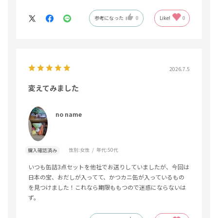
また大切な方への贈答に利用したいです。
参考になった
0
Like!
0
2026.7.5
変えてみました
no name
性別:
女性
年代:
50代
購入確認済み
いつも缶詰3点セットを他社でお送りしていましたが、今回は
日本の宝、おだしが入ってて、かつカニ缶が入っているもの
を見つけました！これなら期限ももつので迷惑にならないは
ず。