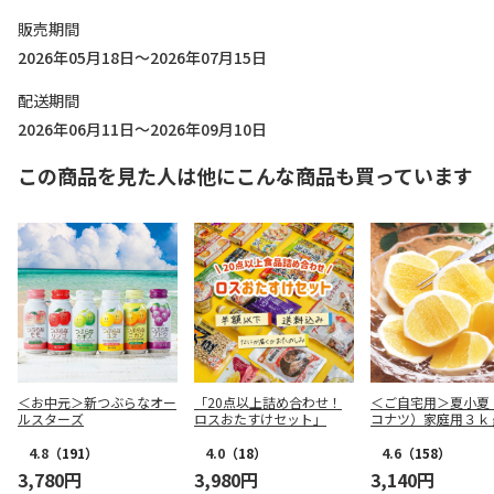
販売期間
2026年05月18日～2026年07月15日
配送期間
2026年06月11日～2026年09月10日
この商品を見た人は他にこんな商品も買っています
＜お中元＞新つぶらなオー
「20点以上詰め合わせ！
＜ご自宅用＞夏小夏
ルスターズ
ロスおたすけセット」
コナツ）家庭用３ｋ
4.8
（191）
4.0
（18）
4.6
（158）
3,780円
3,980円
3,140円