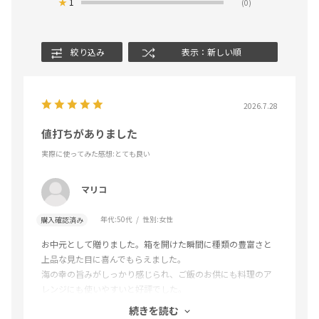
★
1
(0)
絞り込み
表示：新しい順
2026.7.28
値打ちがありました
実際に使ってみた感想
:とても良い
マリコ
年代:
50代
性別:
女性
購入確認済み
お中元として贈りました。箱を開けた瞬間に種類の豊富さと
上品な見た目に喜んでもらえました。
海の幸の旨みがしっかり感じられ、ご飯のお供にも料理のア
レンジにも使いやすいと好評でした。
普段使いではなかなか選ばないような品なので、贈り物とし
続きを読む
て特別感があり、とても良い選択だったと思います。