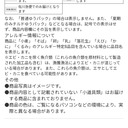
ます。
します
佐川急便でのお届けとなり
ます
なお、「普通ゆうパック」の場合は表示しません。また、「夏期
のみチルドゆうパック」などとなる場合は、記号での表示はせ
ず、商品内容欄にその旨を表示しています。
アレルギー情報について
商品に「小麦」「そば」「卵」「乳」「落花生」「えび」「か
に」「くるみ」のアレルギー特定8品目を含んでいる場合に品目名
を表示します。
※エビ・カニを除く魚介類（これらの魚介類を原材料として製造
された加工品も含む）は、漁獲漁法によりエビ・カニが混じって
いる場合があります。 また、これらの魚介類は、エサとしてエ
ビ・カニを食べている可能性があります。
その他
商品写真はイメージです。
商品内容として記載されていない「小道具類」はお届け
する商品に含まれておりません。
商品の色は、ご覧になるパソコンなどの環境により、実
際と異なる場合があります。