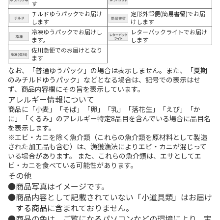
す
チルドゆうパックでお届け
定形外郵便(簡易書留)でお届
します
けします
冷凍ゆうパックでお届けし
レターパックライトでお届け
ます。
します
佐川急便でのお届けとなり
ます
なお、「普通ゆうパック」の場合は表示しません。また、「夏期
のみチルドゆうパック」などとなる場合は、記号での表示はせ
ず、商品内容欄にその旨を表示しています。
アレルギー情報について
商品に「小麦」「そば」「卵」「乳」「落花生」「えび」「か
に」「くるみ」のアレルギー特定8品目を含んでいる場合に品目名
を表示します。
※エビ・カニを除く魚介類（これらの魚介類を原材料として製造
された加工品も含む）は、漁獲漁法によりエビ・カニが混じって
いる場合があります。 また、これらの魚介類は、エサとしてエ
ビ・カニを食べている可能性があります。
その他
商品写真はイメージです。
商品内容として記載されていない「小道具類」はお届け
する商品に含まれておりません。
商品の色は、ご覧になるパソコンなどの環境により、実