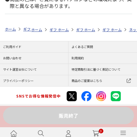
際と異なる場合があります。
ホーム
ギフトストア
お中元・夏ギフト特集 2026
オリーブオイル・
ホーム
ギフトストア
ホーム
ギフトストア
お中元・夏ギフト特集 2026
ホーム
ギフトストア
お中元・夏ギフト特集
ホーム
ネッ
お
オ
ご利用ガイド
よくあるご質問
お問い合わせ
利用規約
サイト運営会社について
特定商取引法に基づく表記について
プライバシーポリシー
商品のご提案はこちら
SNSでお得な情報発信中
販売終了
Copyright (C) JAPAN POST Co.,Ltd. All Rights Reserved.
0