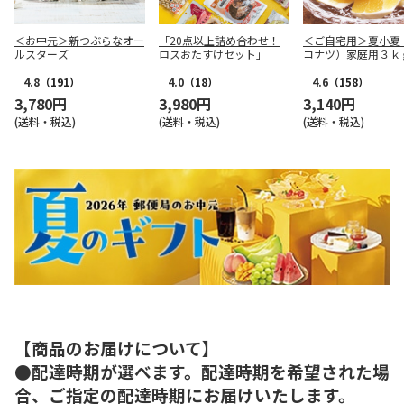
＜お中元＞新つぶらなオー
「20点以上詰め合わせ！
＜ご自宅用＞夏小夏
ルスターズ
ロスおたすけセット」
コナツ）家庭用３ｋ
4.8
（191）
4.0
（18）
4.6
（158）
3,780円
3,980円
3,140円
(送料・税込)
(送料・税込)
(送料・税込)
【商品のお届けについて】
●配達時期が選べます。配達時期を希望された場
合、ご指定の配達時期にお届けいたします。