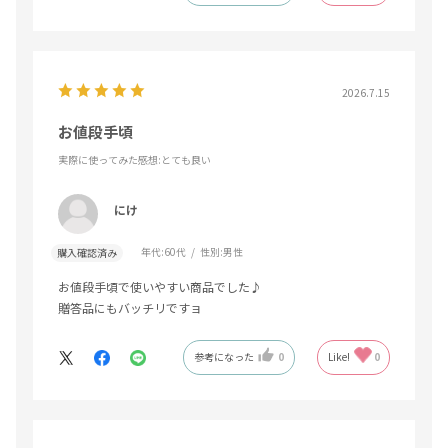
2026.7.15
お値段手頃
実際に使ってみた感想
:とても良い
にけ
年代:
60代
性別:
男性
購入確認済み
お値段手頃で使いやすい商品でした♪
贈答品にもバッチリですョ
参考になった
0
Like!
0