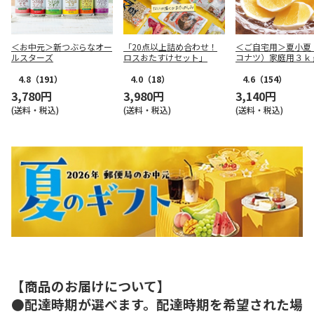
＜お中元＞新つぶらなオー
「20点以上詰め合わせ！
＜ご自宅用＞夏小夏
ルスターズ
ロスおたすけセット」
コナツ）家庭用３ｋ
4.8
（191）
4.0
（18）
4.6
（154）
3,780円
3,980円
3,140円
(送料・税込)
(送料・税込)
(送料・税込)
【商品のお届けについて】
●配達時期が選べます。配達時期を希望された場