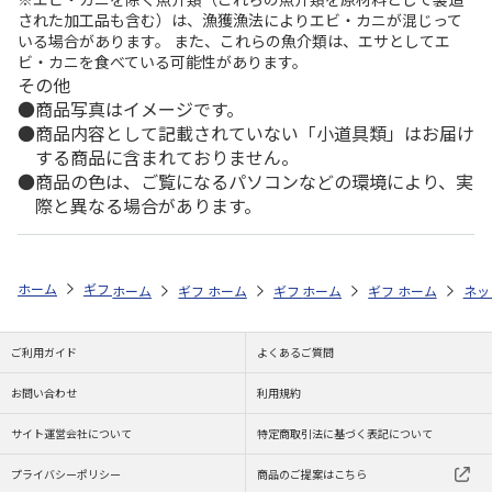
された加工品も含む）は、漁獲漁法によりエビ・カニが混じって
いる場合があります。 また、これらの魚介類は、エサとしてエ
ビ・カニを食べている可能性があります。
その他
商品写真はイメージです。
商品内容として記載されていない「小道具類」はお届け
する商品に含まれておりません。
商品の色は、ご覧になるパソコンなどの環境により、実
際と異なる場合があります。
ホーム
ギフトストア
お中元・夏ギフト特集 2026
オリーブオイル・
ホーム
ギフトストア
ホーム
ギフトストア
お中元・夏ギフト特集 2026
ホーム
ギフトストア
お中元・夏ギフト特集
ホーム
ネッ
お
オ
ご利用ガイド
よくあるご質問
お問い合わせ
利用規約
サイト運営会社について
特定商取引法に基づく表記について
プライバシーポリシー
商品のご提案はこちら