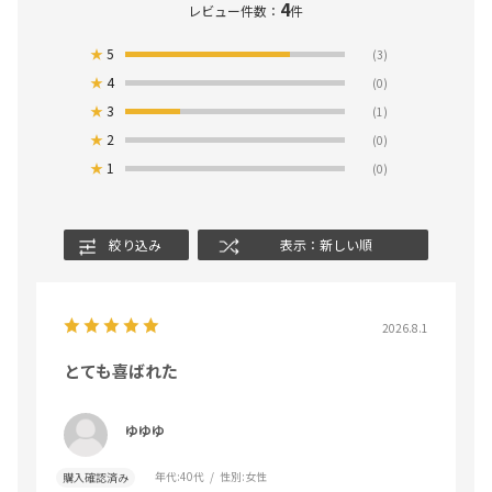
4
レビュー件数：
件
★
5
(3)
★
4
(0)
★
3
(1)
★
2
(0)
★
1
(0)
絞り込み
表示：新しい順
2026.8.1
とても喜ばれた
ゆゆゆ
年代:
40代
性別:
女性
購入確認済み