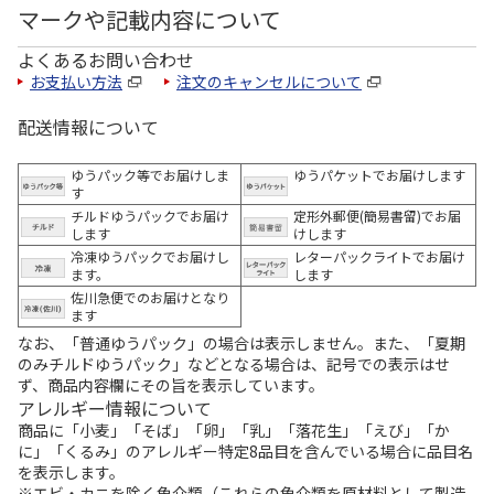
マークや記載内容について
よくあるお問い合わせ
お支払い方法
注文のキャンセルについて
配送情報について
ゆうパック等でお届けしま
ゆうパケットでお届けします
す
チルドゆうパックでお届け
定形外郵便(簡易書留)でお届
します
けします
冷凍ゆうパックでお届けし
レターパックライトでお届け
ます。
します
佐川急便でのお届けとなり
ます
なお、「普通ゆうパック」の場合は表示しません。また、「夏期
のみチルドゆうパック」などとなる場合は、記号での表示はせ
ず、商品内容欄にその旨を表示しています。
アレルギー情報について
商品に「小麦」「そば」「卵」「乳」「落花生」「えび」「か
に」「くるみ」のアレルギー特定8品目を含んでいる場合に品目名
を表示します。
※エビ・カニを除く魚介類（これらの魚介類を原材料として製造