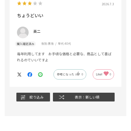
2026.7.3
ちょうどいい
英二
性別:
男性
年代:
40代
購入確認済み
毎年利用してます お手頃な価格と必要な、商品として喜ば
れるのでいいですよ
参考になった
0
Like!
0
絞り込み
表示：新しい順