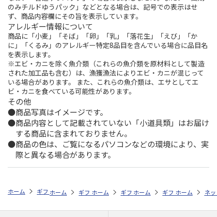
のみチルドゆうパック」などとなる場合は、記号での表示はせ
ず、商品内容欄にその旨を表示しています。
アレルギー情報について
商品に「小麦」「そば」「卵」「乳」「落花生」「えび」「か
に」「くるみ」のアレルギー特定8品目を含んでいる場合に品目名
を表示します。
※エビ・カニを除く魚介類（これらの魚介類を原材料として製造
された加工品も含む）は、漁獲漁法によりエビ・カニが混じって
いる場合があります。 また、これらの魚介類は、エサとしてエ
ビ・カニを食べている可能性があります。
その他
商品写真はイメージです。
商品内容として記載されていない「小道具類」はお届け
する商品に含まれておりません。
商品の色は、ご覧になるパソコンなどの環境により、実
際と異なる場合があります。
ホーム
ギフトストア
お中元・夏ギフト特集 2026
そうめん・麺類
ホーム
ギフトストア
ホーム
ギフトストア
お中元・夏ギフト特集 2026
ホーム
ギフトストア
お中元・夏ギフト特集
ホーム
ネッ
お
そ