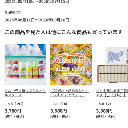
2026年05月18日～2026年07月15日
配送期間
2026年06月11日～2026年09月10日
この商品を見た人は他にこんな商品も買っています
＜お中元＞新つぶらなオー
「20点以上詰め合わせ！
＜お中元＞島原手延
ルスターズ
ロスおたすけセット」
ｋｇ【古（ひね）】
4.8
（191）
4.0
（18）
5.0
（2）
3,780円
3,980円
3,980円
(送料・税込)
(送料・税込)
(送料・税込)