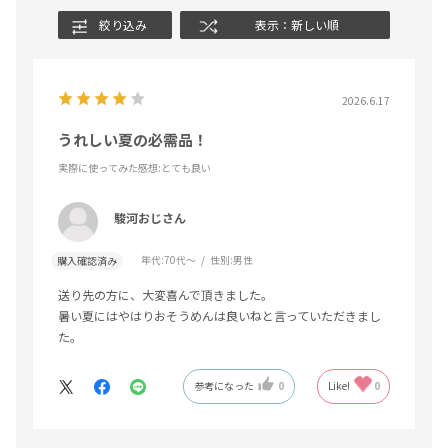
絞り込み
表示：新しい順
2026.6.17
うれしい夏の必需品！
実際に使ってみた感想
:とても良い
駿河おじさん
年代:
70代～
性別:
男性
購入確認済み
送り先の方に、大変喜んで頂きました。
暑い夏にはやはりおそうめんは良いねと言っていただきまし
た。
参考になった
0
Like!
0