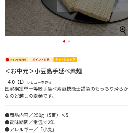
1
2
＜お中元＞小豆島手延べ素麺
4.0
（1）
レビューを見る
国家検定単一等級手延べ素麺技能士謹製のもっちり滑らか
なのど越しの素麺です。
●商品内容／250g（5束）×5
●賞味期間／常温で2年
●アレルギー／「小麦」