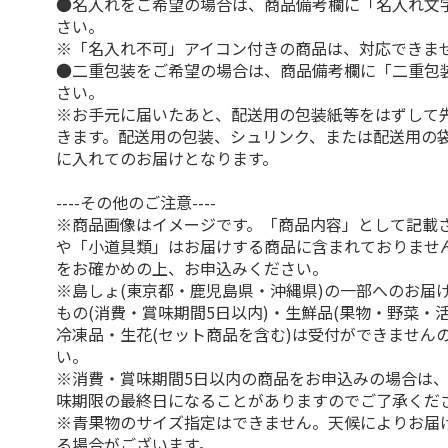
●名入れをご希望の場合は、商品備考欄に「名入れ文
さい。
※「名入れ不可」アイコン付きの商品は、対応できま
●二重包装をご希望の場合は、商品備考欄に「二重包
さい。
※お手元に届いたあと、配送用の包装紙等をはずして
きます。配送用の包装、シュリンク、または配送用の
に入れてのお届けとなります。
----その他のご注意----
※商品画像はイメージです。「商品内容」として記載
や「小道具類」はお届けする商品に含まれておりませ
をお確かめの上、お申込みください。
※島しょ(東京都・鹿児島県・沖縄県)の一部へのお届
もの(消費・賞味期間5日以内)・生鮮品(果物・野菜・
冷凍品・生花(セット商品を含む)は受付ができません
い。
※消費・賞味期間5日以内の商品をお申込みの場合は
味期限の最終日になることがありますのでご了承くだ
※青果物のサイズ指定はできません。天候によりお届
る場合がございます。