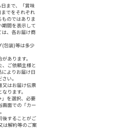
る日まで、「賞味
日までをそれぞれ
るものではありま
い期間を表示して
ては、各お届け商
(包装)等は多少
合があります。
た、ご依頼主様と
品によりお届け日
ださい。
書又はお届け伝票
となります。
+」を選択、必要
当画面での「カー
。
前後することがご
又は解約等のご案