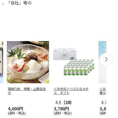
」、「自社」等の
揖保乃糸 特級・上級詰合
＜お中元＞つぶらなカボ
＜お中元＞
せ
ス ギフト
種セット
4.9
（28）
4.7
（19
4,000円
3,780円
3,870円
(送料・税込)
(送料・税込)
(送料・税込)