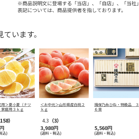
※商品説明文に登場する「当店」、「自店」、「当社
表記については、商品提供者を指しております。
見ています。
宅用＞夏小夏（ナツ
＜お中元＞山形県産白桃２
揖保乃糸ひね・特級品 ３
）家庭用３ｋｇ
ｋｇ
６束
158）
4.3
（3）
0円
3,980円
5,560円
税込)
(送料・税込)
(送料・税込)