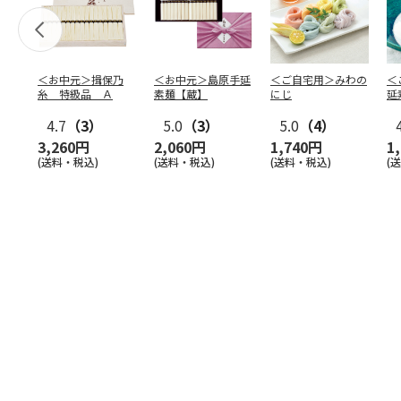
＜お中元＞揖保乃
＜お中元＞島原手延
＜ご自宅用＞みわの
＜
糸 特級品 Ａ
素麺【蔵】
にじ
延
麺
4.7
（3）
5.0
（3）
5.0
（4）
3,260円
2,060円
1,740円
1
(送料・税込)
(送料・税込)
(送料・税込)
(