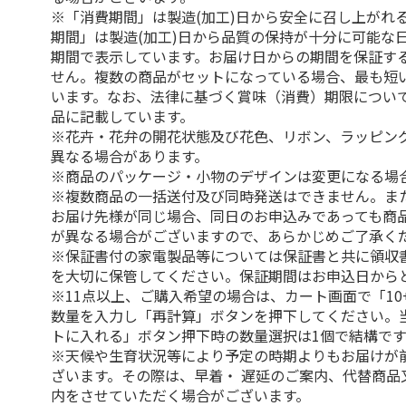
※「消費期間」は製造(加工)日から安全に召し上がれ
期間」は製造(加工)日から品質の保持が十分に可能な
期間で表示しています。お届け日からの期間を保証す
せん。複数の商品がセットになっている場合、最も短
います。なお、法律に基づく賞味（消費）期限につい
品に記載しています。
※花卉・花弁の開花状態及び花色、リボン、ラッピング
異なる場合があります。
※商品のパッケージ・小物のデザインは変更になる場
※複数商品の一括送付及び同時発送はできません。ま
お届け先様が同じ場合、同日のお申込みであっても商
が異なる場合がございますので、あらかじめご了承く
※保証書付の家電製品等については保証書と共に領収
を大切に保管してください。保証期間はお申込日から
※11点以上、ご購入希望の場合は、カート画面で「10
数量を入力し「再計算」ボタンを押下してください。
トに入れる」ボタン押下時の数量選択は1個で結構です
※天候や生育状況等により予定の時期よりもお届けが
ざいます。その際は、早着・ 遅延のご案内、代替商品
内をさせていただく場合がございます。