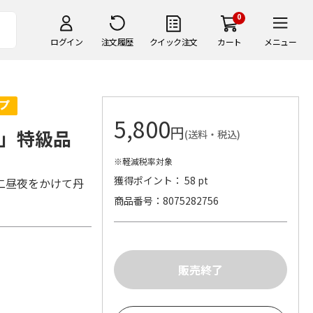
0
ログイン
注文履歴
クイック注文
カート
メニュー
5,800
円
」特級品
(送料・税込)
※軽減税率対象
獲得ポイント： 58 pt
二昼夜をかけて丹
商品番号
8075282756