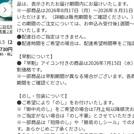
品は、表示されたお届け期間内にお届けいたします。
※一部商品は2026年8月17日（月）～2026年８月3
いただけます。（詳細は販売期間をご確認ください。
この期間のご注文については、お申込み受付後1週間～
ご自宅用＞島原手
＜お中元＞島原手延
＜お中元＞お徳用
＜ご自宅用＞
けいたします。
素麺２箱・黒ごま
素麺３ｋｇ【古（ひ
「国産小麦」小豆島
延素麺２ｋｇ
●配達日のご指定はできません。
１箱詰合せ
ね）】
手延べ素麺
（ひね）】
4.5
（2）
5.0
（2）
5.0
（1）
4.5
（2）
●配達時間をご希望の場合は、配達希望時間帯をご指
,730円
3,980円
2,700円
2,940円
送料・税込)
(送料・税込)
(送料・税込)
(送料・税込)
【早割について】
●『早割』アイコン付きの商品は2026年7月15日（
割価格です。
※一部商品は早割期間が異なる場合がございます。各
期間をご確認ください。
【のし・包装について】
●ご希望により「のし」をお付けいたします。
※「御中元のし」をご希望の場合は7月上旬以降順次
※ご指定がない場合は「のし不要」とさせていただき
※一部商品は「短冊のし」や「簡易のしシール」での
す。あらかじめご了承ください。