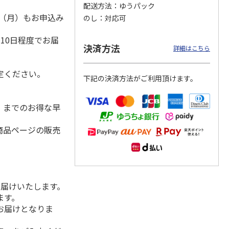
配送方法
ゆうパック
1日（月）もお申込み
のし
対応可
）
10日程度でお届
島原手
国産熟成 おいしい
＜お中元＞三輪素
三輪素麺 正倉院文
決済方法
詳細はこちら
【古
三輪そうめん 光射
麺 誉 Ｂ
様パッケージ細麺
す
白髭
5.0
（1）
4.0
（1）
定ください。
下記の決済方法がご利用頂けます。
3,240円
2,950円
4,200円
(送料・税込)
(送料・税込)
(送料・税込)
水）までのお得な早
商品ページの販売
お届けいたします。
ます。
お届けとなりま