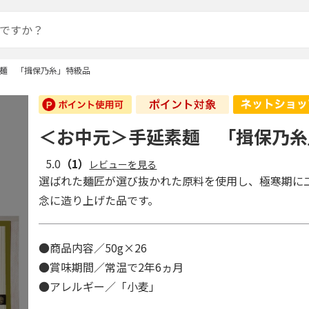
麺 「揖保乃糸」特級品
＜お中元＞手延素麺 「揖保乃糸
5.0
（1）
レビューを見る
選ばれた麺匠が選び抜かれた原料を使用し、極寒期に
念に造り上げた品です。
●商品内容／50g×26
●賞味期間／常温で2年6ヵ月
●アレルギー／「小麦」