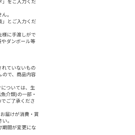
字」をご入力くだ
せん。
装」とご入力くだ
先様に手渡しがで
袋やダンボール等
されていないもの
んので、商品内容
けについては、生
活魚介類)の一部・
のでご了承くださ
、お届けが消費・賞
さい。
け期間が変更にな