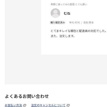
実際に使ってみた感想
:とても良い
むね
購入確認済み
年代:
40代
性別:
男性
とてまキレイな梱包と配達員の対応でした
また、注文します。
よくあるお問い合わせ
お支払い方法
注文のキャンセルについて