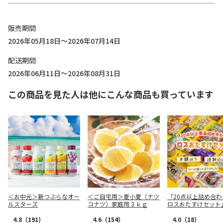
販売期間
2026年05月18日～2026年07月14日
配送期間
2026年06月11日～2026年08月31日
この商品を見た人は他にこんな商品も買っています
＜お中元＞新つぶらなオー
＜ご自宅用＞夏小夏（ナツ
「20点以上詰め合わ
ルスターズ
コナツ）家庭用３ｋｇ
ロスおたすけセット
4.8
（191）
4.6
（154）
4.0
（18）