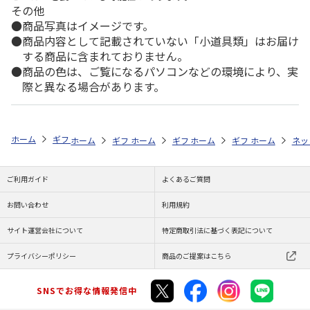
その他
商品写真はイメージです。
商品内容として記載されていない「小道具類」はお届け
する商品に含まれておりません。
商品の色は、ご覧になるパソコンなどの環境により、実
際と異なる場合があります。
ホーム
ギフトストア
お中元・夏ギフト特集 2026
そうめん・麺類
ホーム
ギフトストア
ホーム
ギフトストア
お中元・夏ギフト特集 2026
ホーム
ギフトストア
お中元・夏ギフト特集
ホーム
ネッ
お
そ
ご利用ガイド
よくあるご質問
お問い合わせ
利用規約
サイト運営会社について
特定商取引法に基づく表記について
プライバシーポリシー
商品のご提案はこちら
SNSでお得な情報発信中