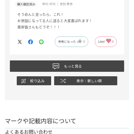
年代:
30代
性別:
男性
購入確認済み
そうめんと言ったら、これ！
お世話になってる人に送ると大変喜ばれます！
是非皆さんもどうぞ！！！
参考になった
0
Like!
0
もっと見る
絞り込み
表示：新しい順
マークや記載内容について
よくあるお問い合わせ