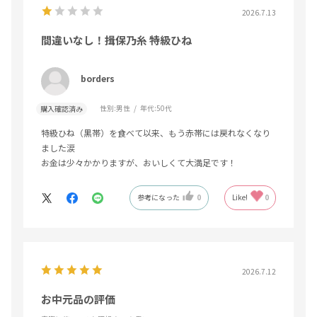
2026.7.13
間違いなし！揖保乃糸 特級ひね
borders
性別:
男性
年代:
50代
購入確認済み
特級ひね（黒帯）を食べて以来、もう赤帯には戻れなくなり
ました涙
お金は少々かかりますが、おいしくて大満足です！
参考になった
0
Like!
0
2026.7.12
お中元品の評価