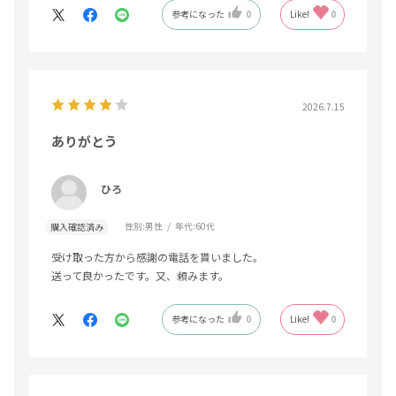
参考になった
0
Like!
0
2026.7.15
ありがとう
ひろ
性別:
男性
年代:
60代
購入確認済み
受け取った方から感謝の電話を貰いました。
送って良かったです。又、頼みます。
参考になった
0
Like!
0