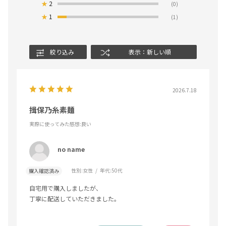
★
2
(0)
★
1
(1)
絞り込み
表示：新しい順
2026.7.18
揖保乃糸素麺
実際に使ってみた感想
:良い
no name
性別:
女性
年代:
50代
購入確認済み
自宅用で購入しましたが、
丁寧に配送していただきました。