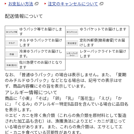
お支払い方法
注文のキャンセルについて
配送情報について
ゆうパック等でお届けしま
ゆうパケットでお届けします
す
チルドゆうパックでお届け
定形外郵便(簡易書留)でお届
します
けします
冷凍ゆうパックでお届けし
レターパックライトでお届け
ます。
します
佐川急便でのお届けとなり
ます
なお、「普通ゆうパック」の場合は表示しません。また、「夏期
のみチルドゆうパック」などとなる場合は、記号での表示はせ
ず、商品内容欄にその旨を表示しています。
アレルギー情報について
商品に「小麦」「そば」「卵」「乳」「落花生」「えび」「か
に」「くるみ」のアレルギー特定8品目を含んでいる場合に品目名
を表示します。
※エビ・カニを除く魚介類（これらの魚介類を原材料として製造
された加工品も含む）は、漁獲漁法によりエビ・カニが混じって
いる場合があります。 また、これらの魚介類は、エサとしてエ
ビ・カニを食べている可能性があります。