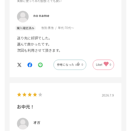
実際に使ってみた感想
:とても良い
no name
性別:
男性
年代:
70代～
購入確認済み
送り先に好評でした。
選んで良かったです。
次回も利用させて頂きます。
参考になった
0
Like!
0
2026.7.9
お中元！
オガ