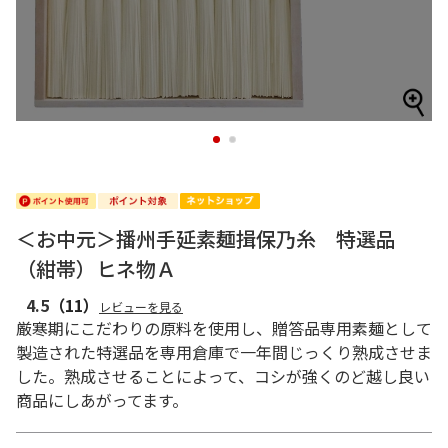
1
2
＜お中元＞播州手延素麺揖保乃糸 特選品
（紺帯）ヒネ物Ａ
4.5
（11）
レビューを見る
厳寒期にこだわりの原料を使用し、贈答品専用素麺として
製造された特選品を専用倉庫で一年間じっくり熟成させま
した。熟成させることによって、コシが強くのど越し良い
商品にしあがってます。