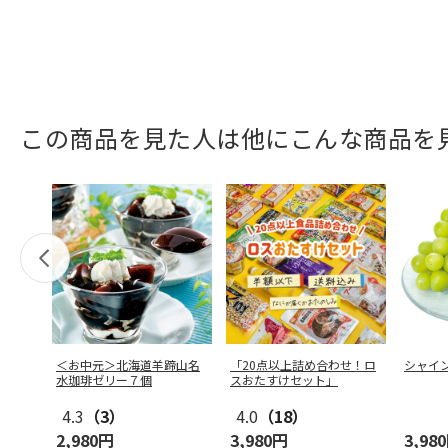
この商品を見た人は他にこんな商品を
＜お中元＞北海道羊蹄山名
「20点以上詰め合わせ！ロ
シャイ
水珈琲ゼリー７個
スおたすけセット」
4.3
（3）
4.0
（18）
2,980円
3,980円
3,98