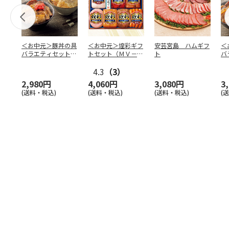
＜お中元＞豚丼の具
＜お中元＞煌彩ギフ
安芸宮島 ハムギフ
＜
バラエティセット
トセット（ＭＶ－５
ト
バ
「桜」
０７）
「
4.3
（3）
2,980円
4,060円
3,080円
3
(送料・税込)
(送料・税込)
(送料・税込)
(