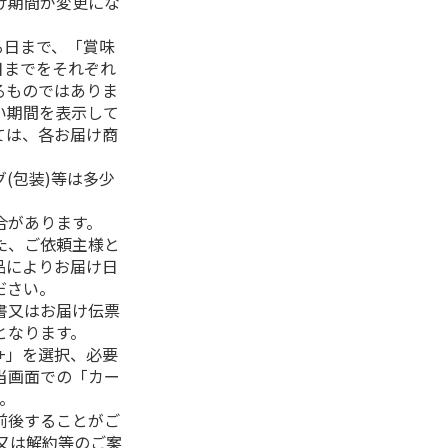
け期間が変更にな
る日まで、「賞味
日までをそれぞれ
るものではありま
い期間を表示して
ては、各お届け商
(包装)等は多少
合があります。
た、ご依頼主様と
品によりお届け日
ださい。
書又はお届け伝票
となります。
+」を選択、必要
当画面での「カー
。
前後することがご
又は解約等のご案