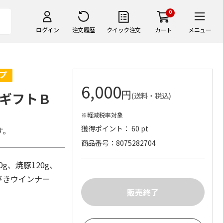
0
ログイン
注文履歴
クイック注文
カート
メニュー
6,000
円
ギフトＢ
(送料・税込)
※軽減税率対象
獲得ポイント： 60 pt
す。
商品番号
8075282704
g、焼豚120g、
びきウインナー