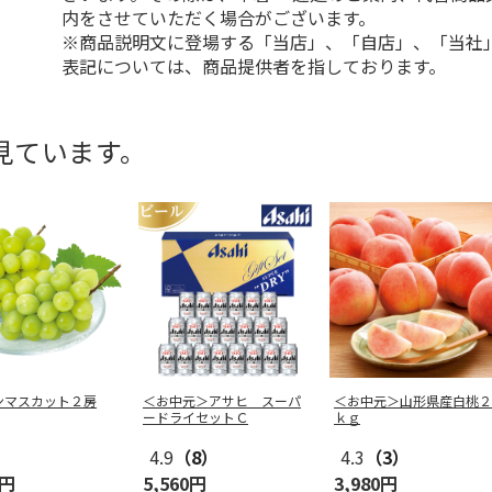
内をさせていただく場合がございます。
※商品説明文に登場する「当店」、「自店」、「当社
表記については、商品提供者を指しております。
見ています。
ンマスカット２房
＜お中元＞アサヒ スーパ
＜お中元＞山形県産白桃２
ードライセットＣ
ｋｇ
4.9
（8）
4.3
（3）
0円
5,560円
3,980円