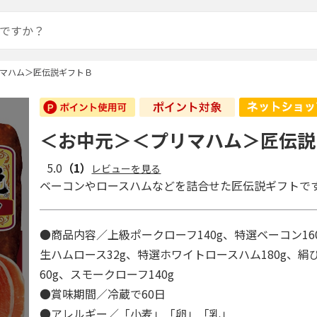
マハム＞匠伝説ギフトＢ
＜お中元＞＜プリマハム＞匠伝説
5.0
（1）
レビューを見る
ベーコンやロースハムなどを詰合せた匠伝説ギフトで
●商品内容／上級ポークローフ140g、特選ベーコン160
生ハムロース32g、特選ホワイトロースハム180g、絹
60g、スモークローフ140g
●賞味期間／冷蔵で60日
●アレルギー／「小麦」「卵」「乳」