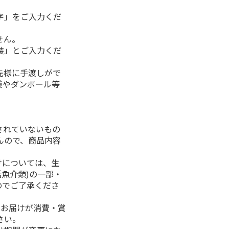
字」をご入力くだ
せん。
装」とご入力くだ
先様に手渡しがで
袋やダンボール等
されていないもの
んので、商品内容
けについては、生
活魚介類)の一部・
のでご了承くださ
、お届けが消費・賞
さい。