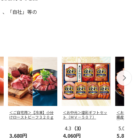
」、「自社」等の
＜ご自宅用＞【冷凍】小分
＜お中元＞煌彩ギフトセッ
＜お中元＞
けローストビーフ３２０ｇ
ト（ＭＶ－５０７）
県産黒毛和
用（６２０
4.3
（3）
5.0
（1）
3,680円
4,060円
5,800円