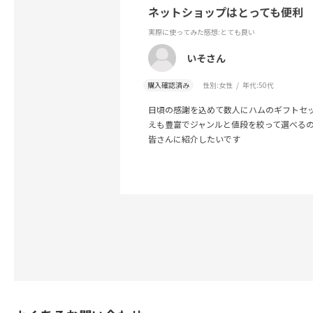
ネットショップはとっても便利
実際に使ってみた感想
:とても良い
いそさん
購入確認済み
性別:
女性
年代:
50代
日頃の感謝を込めて数人にハムのギフトセ
えも豊富でジャンルと値段を絞って選べる
皆さんに紹介したいです