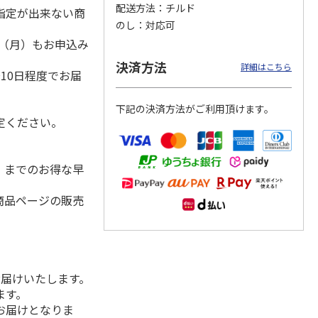
配送方法
チルド
指定が出来ない商
のし
対応可
1日（月）もお申込み
）
クモ
【冷凍】北海道直送
＜お中元＞やまがた
＜お中元＞＜帯広
決済方法
詳細はこちら
10日程度でお届
コンと
北海道帯広の繁盛
雪豚ロースみそ漬７
豚丼一番＞特上豚丼
ット
店 豚丼6食セット
０ｇ×５
の具３種セット
下記の決済方法がご利用頂けます。
3,980円
3,240円
4,980円
定ください。
(送料別・税込)
(送料・税込)
(送料・税込)
水）までのお得な早
商品ページの販売
お届けいたします。
ます。
お届けとなりま