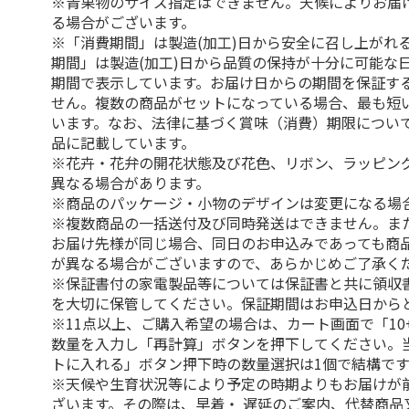
※青果物のサイズ指定はできません。天候によりお届
る場合がございます。
※「消費期間」は製造(加工)日から安全に召し上がれ
期間」は製造(加工)日から品質の保持が十分に可能な
期間で表示しています。お届け日からの期間を保証す
せん。複数の商品がセットになっている場合、最も短
います。なお、法律に基づく賞味（消費）期限につい
品に記載しています。
※花卉・花弁の開花状態及び花色、リボン、ラッピング
異なる場合があります。
※商品のパッケージ・小物のデザインは変更になる場
※複数商品の一括送付及び同時発送はできません。ま
お届け先様が同じ場合、同日のお申込みであっても商
が異なる場合がございますので、あらかじめご了承く
※保証書付の家電製品等については保証書と共に領収
を大切に保管してください。保証期間はお申込日から
※11点以上、ご購入希望の場合は、カート画面で「10
数量を入力し「再計算」ボタンを押下してください。
トに入れる」ボタン押下時の数量選択は1個で結構です
※天候や生育状況等により予定の時期よりもお届けが
ざいます。その際は、早着・ 遅延のご案内、代替商品