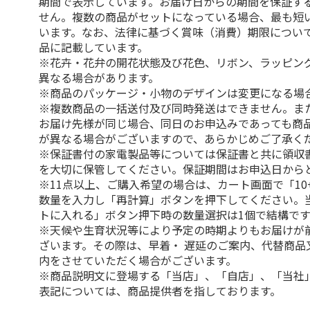
期間で表示しています。お届け日からの期間を保証す
せん。複数の商品がセットになっている場合、最も短
います。なお、法律に基づく賞味（消費）期限につい
品に記載しています。
※花卉・花弁の開花状態及び花色、リボン、ラッピング
異なる場合があります。
※商品のパッケージ・小物のデザインは変更になる場
※複数商品の一括送付及び同時発送はできません。ま
お届け先様が同じ場合、同日のお申込みであっても商
が異なる場合がございますので、あらかじめご了承く
※保証書付の家電製品等については保証書と共に領収
を大切に保管してください。保証期間はお申込日から
※11点以上、ご購入希望の場合は、カート画面で「10
数量を入力し「再計算」ボタンを押下してください。
トに入れる」ボタン押下時の数量選択は1個で結構です
※天候や生育状況等により予定の時期よりもお届けが
ざいます。その際は、早着・ 遅延のご案内、代替商品
内をさせていただく場合がございます。
※商品説明文に登場する「当店」、「自店」、「当社
表記については、商品提供者を指しております。