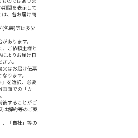
るものではありま
い期間を表示して
ては、各お届け商
(包装)等は多少
合があります。
た、ご依頼主様と
品によりお届け日
ださい。
書又はお届け伝票
となります。
+」を選択、必要
当画面での「カー
。
前後することがご
又は解約等のご案
」、「自社」等の