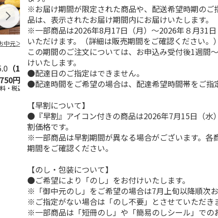
※お届け期間が限定された商品や、配送希望時期のご
品は、表示されたお届け期間内にお届けいたします。
※一部商品は2026年8月17日（月）～2026年８月3
いただけます。（詳細は販売期間をご確認ください。
お中元＞３種詰合
柿安本店 極松阪牛
【冷凍】大阪お好み
＜お中元＞【
この期間のご注文については、お申込み受付後1週間～
しぐれ煮詰合せ
焼き人気店の味比べ
＜おこわ米八
EM29
セット
町今半＞黒毛
けいたします。
5.0
（1）
すき
5.0
…
（1）
●配達日のご指定はできません。
,750円
4,012円
4,300円
4,320円
●配達時間をご希望の場合は、配達希望時間帯をご指
送料・税込)
(送料・税込)
(送料・税込)
(送料・税込)
【早割について】
●『早割』アイコン付きの商品は2026年7月15日（
割価格です。
※一部商品は早割期間が異なる場合がございます。各
期間をご確認ください。
【のし・包装について】
●ご希望により「のし」をお付けいたします。
※「御中元のし」をご希望の場合は7月上旬以降順次
※ご指定がない場合は「のし不要」とさせていただき
※一部商品は「短冊のし」や「簡易のしシール」での