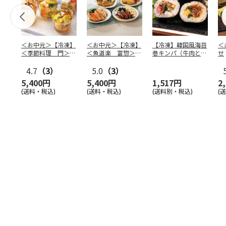
＜お中元＞【冷凍】
＜お中元＞【冷凍】
【冷凍】韓国風海苔
＜
＜季節料理 門＞京
＜魚道楽 富惣＞レ
巻キンパ（牛肉と野
せ
の涼風ゼリー寄せ
ンジで簡単！骨とり
菜ナムル）F
4.7
（3）
煮魚
5.0
…
（3）
5,400円
5,400円
1,517円
2
(送料・税込)
(送料・税込)
(送料別・税込)
(