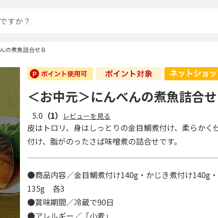
んの煮魚詰合せＢ
＜お中元＞にんべんの煮魚詰合せ
5.0
（1）
レビューを見る
皮はトロリ、身はしっとりの金目鯛煮付け、柔らかく
付け、脂がのったさば味噌煮の詰合せです。
●商品内容／金目鯛煮付け140g・かじき煮付け140g
135g 各3
●賞味期間／冷蔵で90日
●アレルギー／「小麦」