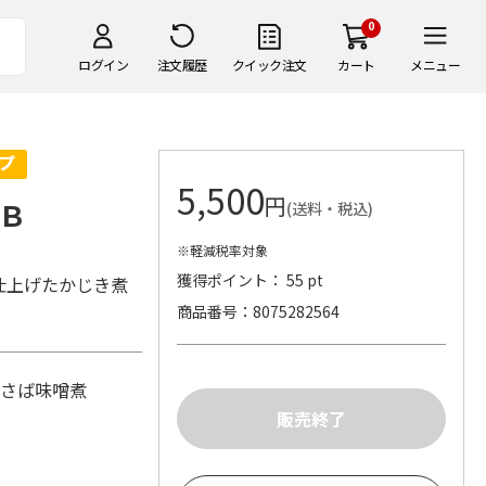
0
ログイン
注文履歴
クイック注文
カート
メニュー
5,500
円
Ｂ
(送料・税込)
※軽減税率対象
獲得ポイント： 55 pt
仕上げたかじき煮
商品番号
8075282564
・さば味噌煮