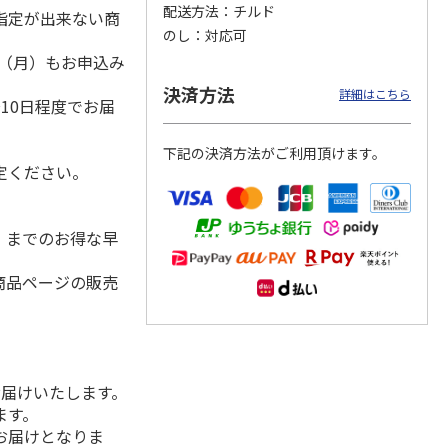
配送方法
チルド
指定が出来ない商
のし
対応可
1日（月）もお申込み
）
冷凍】
＜お中元＞信州地粉
＜博多一番どり＞や
＜お中元＞＜日本の
決済方法
詳細はこちら
10日程度でお届
×人形
おやき こやき（２
きとりセブン７種詰
極み＞鯖缶セット
和牛の
５個）
合せ
5.0
（1）
下記の決済方法がご利用頂けます。
3,800円
4,320円
4,650円
定ください。
(送料・税込)
(送料・税込)
(送料・税込)
水）までのお得な早
商品ページの販売
お届けいたします。
ます。
お届けとなりま