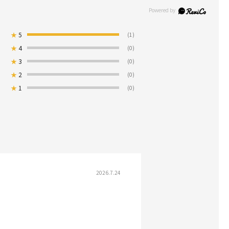
★
5
(1)
★
4
(0)
★
3
(0)
★
2
(0)
★
1
(0)
2026.7.24