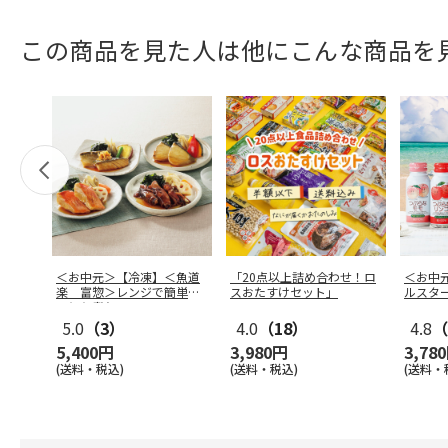
この商品を見た人は他にこんな商品を
＜お中元＞【冷凍】＜魚道
「20点以上詰め合わせ！ロ
＜お中
楽 富惣＞レンジで簡単！
スおたすけセット」
ルスタ
骨とり煮魚
…
5.0
（3）
4.0
（18）
4.8
（
5,400円
3,980円
3,78
(送料・税込)
(送料・税込)
(送料・