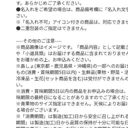
す。あらかじめご了承ください。
●名入れをご希望の場合は、商品備考欄に「名入れ文
さい。
※「名入れ不可」アイコン付きの商品は、対応できま
●二重包装のご指定はできません。
----その他のご注意----
※商品画像はイメージです。「商品内容」として記載
や「小道具類」はお届けする商品に含まれておりませ
をお確かめの上、お申込みください。
※島しょ(東京都・鹿児島県・沖縄県)の一部へのお届
もの(消費・賞味期間5日以内)・生鮮品(果物・野菜・
冷凍品・生花(セット商品を含む)は受付ができません
い。
※消費・賞味期間5日以内の商品をお申込みの場合は
味期限の最終日になることがありますのでご了承くだ
※青果物のサイズ指定はできません。天候によりお届
る場合がございます。
※「消費期間」は製造(加工)日から安全に召し上がれ
期間」は製造(加工)日から品質の保持が十分に可能な