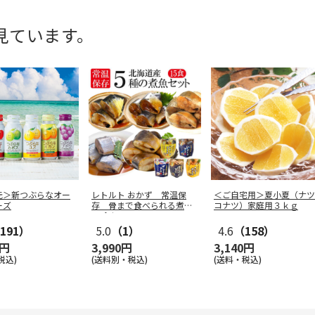
見ています。
元＞新つぶらなオー
レトルト おかず 常温保
＜ご自宅用＞夏小夏（ナツ
ーズ
存 骨まで食べられる煮魚
コナツ）家庭用３ｋｇ
15食セ
…
191）
5.0
（1）
4.6
（158）
0円
3,990円
3,140円
税込)
(送料別・税込)
(送料・税込)