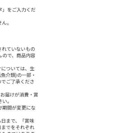
字」をご入力くだ
せん。
されていないもの
んので、商品内容
けについては、生
活魚介類)の一部・
のでご了承くださ
、お届けが消費・賞
さい。
け期間が変更にな
る日まで、「賞味
日までをそれぞれ