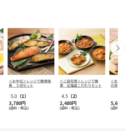
＜お中元＞レンジで簡単焼
＜ご自宅用＞レンジで簡
＜お中元＞
魚 ５切セット
単 北海道こだわりセット
の具
5.0
（1）
4.5
（2）
3,780円
2,480円
5,680円
(送料・税込)
(送料・税込)
(送料・税込)