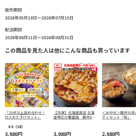
販売期間
2026年05月18日～2026年07月15日
配送期間
2026年06月11日～2026年08月31日
この商品を見た人は他にこんな商品も買っています
「20点以上詰め合わせ！
【冷凍】北海道直送 北海
＜お中元＞豚丼の具
ロスおたすけセット」
道帯広の繁盛店 豚丼6食
ティセット「桜」
セット
4.0
（18）
3,980円
3,980円
2,980円