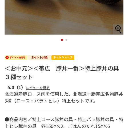
1
2
＜お中元＞＜帯広 豚丼一番＞特上豚丼の具
３種セット
5.0
（1）
レビューを見る
北海道産豚ロース肉を使用した、北海道十勝帯広名物豚丼
3種（ロース・バラ・ヒレ）特上セットです。
●商品内容／特上ロース豚丼の具・特上バラ豚丼の具・特
上ヒレ豚丼の具 各150g×2、ごはんのたれ15g×6