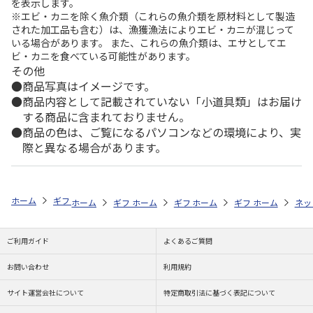
を表示します。
※エビ・カニを除く魚介類（これらの魚介類を原材料として製造
された加工品も含む）は、漁獲漁法によりエビ・カニが混じって
いる場合があります。 また、これらの魚介類は、エサとしてエ
ビ・カニを食べている可能性があります。
その他
商品写真はイメージです。
商品内容として記載されていない「小道具類」はお届け
する商品に含まれておりません。
商品の色は、ご覧になるパソコンなどの環境により、実
際と異なる場合があります。
ホーム
ギフトストア
お中元・夏ギフト特集 2026
おつまみ・お惣菜
ホーム
ギフトストア
ホーム
ギフトストア
お中元・夏ギフト特集 2026
ホーム
ギフトストア
お中元・夏ギフト特集
ホーム
ネッ
お
お
ご利用ガイド
よくあるご質問
お問い合わせ
利用規約
サイト運営会社について
特定商取引法に基づく表記について