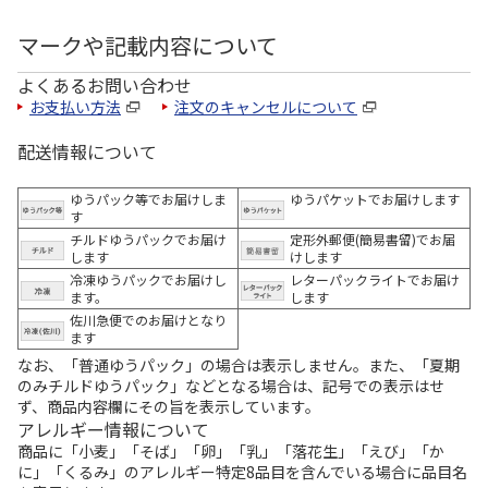
マークや記載内容について
よくあるお問い合わせ
お支払い方法
注文のキャンセルについて
配送情報について
ゆうパック等でお届けしま
ゆうパケットでお届けします
す
チルドゆうパックでお届け
定形外郵便(簡易書留)でお届
します
けします
冷凍ゆうパックでお届けし
レターパックライトでお届け
ます。
します
佐川急便でのお届けとなり
ます
なお、「普通ゆうパック」の場合は表示しません。また、「夏期
のみチルドゆうパック」などとなる場合は、記号での表示はせ
ず、商品内容欄にその旨を表示しています。
アレルギー情報について
商品に「小麦」「そば」「卵」「乳」「落花生」「えび」「か
に」「くるみ」のアレルギー特定8品目を含んでいる場合に品目名