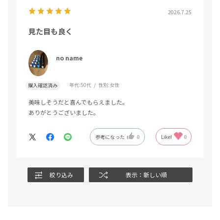
2026.7.25
見た目も良く
no name
年代:
50代
性別:
女性
購入確認済み
美味しそうだと喜んでもらえました。
ありがとうございました。
参考になった
0
Like!
0
絞り込み
表示：新しい順