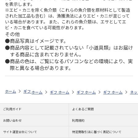
を表示します。
※エビ・カニを除く魚介類（これらの魚介類を原材料として製造
された加工品も含む）は、漁獲漁法によりエビ・カニが混じって
いる場合があります。 また、これらの魚介類は、エサとしてエ
ビ・カニを食べている可能性があります。
その他
商品写真はイメージです。
商品内容として記載されていない「小道具類」はお届け
する商品に含まれておりません。
商品の色は、ご覧になるパソコンなどの環境により、実
際と異なる場合があります。
ホーム
ギフトストア
お中元・夏ギフト特集 2026
おつまみ・お惣菜
ホーム
ギフトストア
ホーム
ギフトストア
お中元・夏ギフト特集 2026
ホーム
ギフトストア
お中元・夏ギフト特集
ホーム
ネッ
お
お
ご利用ガイド
よくあるご質問
お問い合わせ
利用規約
サイト運営会社について
特定商取引法に基づく表記について