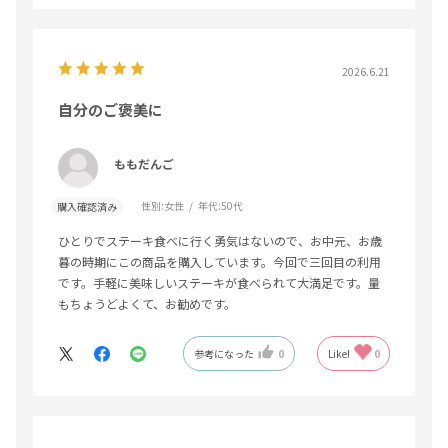
2026.6.21
自分のご褒美に
ももだんご
性別:
女性
年代:
50代
購入確認済み
ひとりでステーキ食べに行く勇気はないので、お中元、お歳
暮の時期にこの商品を購入しています。今回で三回目の利用
です。手軽に美味しいステーキが食べられて大満足です。量
もちょうどよくて、お勧めです。
参考になった
0
Like!
0