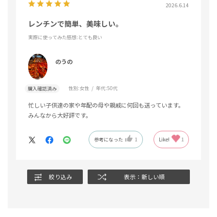
2026.6.14
レンチンで簡単、美味しい。
実際に使ってみた感想
:とても良い
のうの
性別:
女性
年代:
50代
購入確認済み
忙しい子供達の家や年配の母や親戚に何回も送っています。
みんなから大好評です。
参考になった
1
Like!
1
絞り込み
表示：新しい順