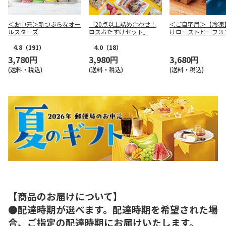
＜お中元＞新つぶらなオー
「20点以上詰め合わせ！
＜ご自宅用＞【冷凍
ルスターズ
ロスおたすけセット」
けローストビーフ３
4.8
（191）
4.0
（18）
3,780円
3,980円
3,680円
(送料・税込)
(送料・税込)
(送料・税込)
【商品のお届けについて】
●配達時期が選べます。配達時期を希望された場
合、ご指定の配達時期にお届けいたします。