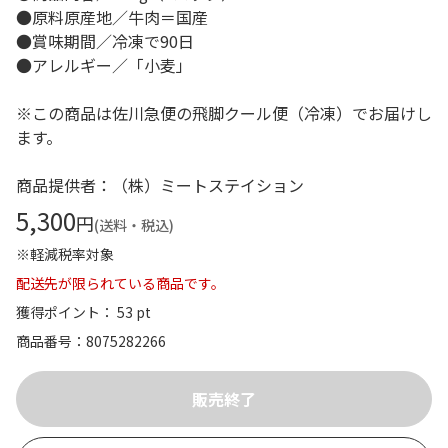
●原料原産地／牛肉＝国産
●賞味期間／冷凍で90日
●アレルギー／「小麦」
※この商品は佐川急便の飛脚クール便（冷凍）でお届けし
ます。
商品提供者：（株）ミートステイション
5,300
円
(送料・税込)
※軽減税率対象
配送先が限られている商品です。
獲得ポイント： 53 pt
商品番号
8075282266