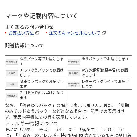
マークや記載内容について
よくあるお問い合わせ
お支払い方法
注文のキャンセルについて
配送情報について
ゆうパック等でお届けしま
ゆうパケットでお届けします
す
チルドゆうパックでお届け
定形外郵便(簡易書留)でお届
します
けします
冷凍ゆうパックでお届けし
レターパックライトでお届け
ます。
します
佐川急便でのお届けとなり
ます
なお、「普通ゆうパック」の場合は表示しません。また、「夏期
のみチルドゆうパック」などとなる場合は、記号での表示はせ
ず、商品内容欄にその旨を表示しています。
アレルギー情報について
商品に「小麦」「そば」「卵」「乳」「落花生」「えび」「か
に」「くるみ」のアレルギー特定8品目を含んでいる場合に品目名