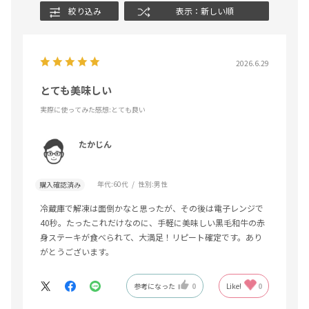
絞り込み
表示：新しい順
2026.6.29
とても美味しい
実際に使ってみた感想
:とても良い
たかじん
年代:
60代
性別:
男性
購入確認済み
冷蔵庫で解凍は面倒かなと思ったが、その後は電子レンジで
40秒。たったこれだけなのに、手軽に美味しい黒毛和牛の赤
身ステーキが食べられて、大満足！リピート確定です。あり
がとうございます。
参考になった
0
Like!
0