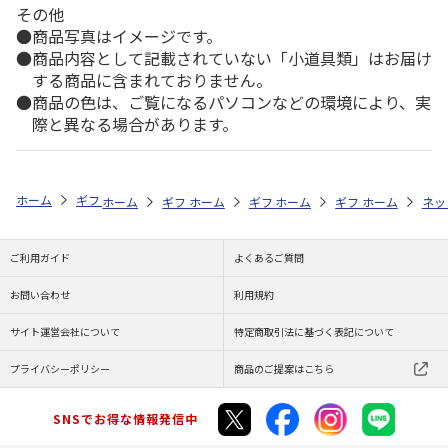
その他
商品写真はイメージです。
商品内容として記載されていない「小道具類」はお届け
する商品に含まれておりません。
商品の色は、ご覧になるパソコンなどの環境により、実
際と異なる場合があります。
ホーム
ギフトストア
お中元・夏ギフト特集 2026
ハム・お肉
＜
ホーム
ギフトストア
ホーム
ギフトストア
お中元・夏ギフト特集 2026
ホーム
ギフトストア
お中元・夏ギフト特集
ホーム
ネッ
お
ハ
ご利用ガイド
よくあるご質問
お問い合わせ
利用規約
サイト運営会社について
特定商取引法に基づく表記について
プライバシーポリシー
商品のご提案はこちら
SNSでお得な情報発信中