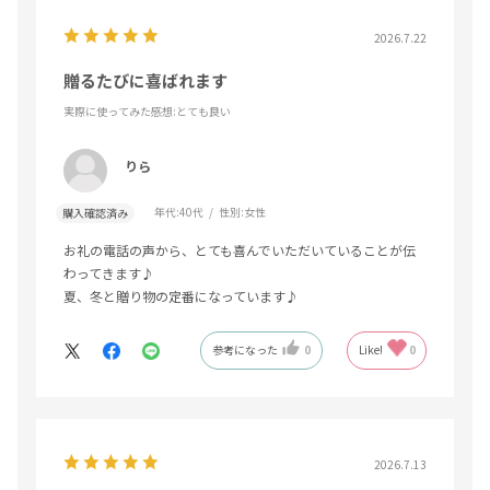
2026.7.22
贈るたびに喜ばれます
実際に使ってみた感想
:とても良い
りら
年代:
40代
性別:
女性
購入確認済み
お礼の電話の声から、とても喜んでいただいていることが伝
わってきます♪
夏、冬と贈り物の定番になっています♪
参考になった
0
Like!
0
2026.7.13