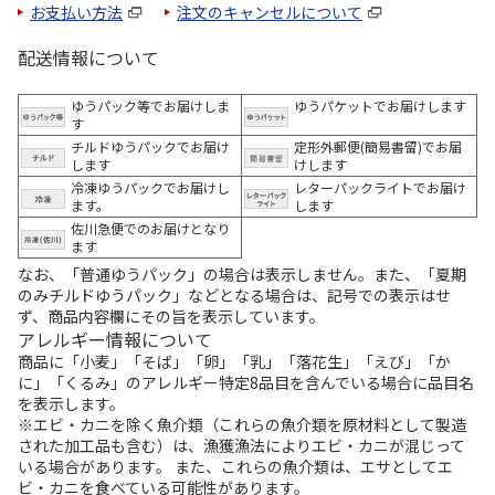
お支払い方法
注文のキャンセルについて
配送情報について
ゆうパック等でお届けしま
ゆうパケットでお届けします
す
チルドゆうパックでお届け
定形外郵便(簡易書留)でお届
します
けします
冷凍ゆうパックでお届けし
レターパックライトでお届け
ます。
します
佐川急便でのお届けとなり
ます
なお、「普通ゆうパック」の場合は表示しません。また、「夏期
のみチルドゆうパック」などとなる場合は、記号での表示はせ
ず、商品内容欄にその旨を表示しています。
アレルギー情報について
商品に「小麦」「そば」「卵」「乳」「落花生」「えび」「か
に」「くるみ」のアレルギー特定8品目を含んでいる場合に品目名
を表示します。
※エビ・カニを除く魚介類（これらの魚介類を原材料として製造
された加工品も含む）は、漁獲漁法によりエビ・カニが混じって
いる場合があります。 また、これらの魚介類は、エサとしてエ
ビ・カニを食べている可能性があります。