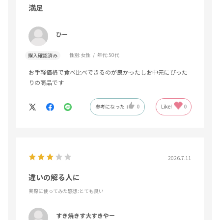
満足
ひー
性別:
女性
年代:
50代
購入確認済み
お手軽価格で食べ比べできるのが良かったしお中元にぴった
りの商品です
参考になった
0
Like!
0
2026.7.11
違いの解る人に
実際に使ってみた感想
:とても良い
すき焼きす大すきやー