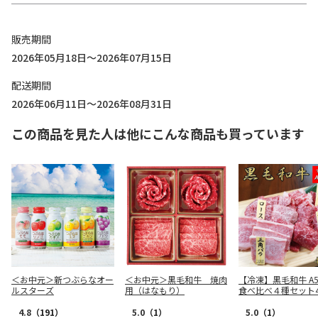
販売期間
2026年05月18日～2026年07月15日
配送期間
2026年06月11日～2026年08月31日
この商品を見た人は他にこんな商品も買っています
＜お中元＞新つぶらなオー
＜お中元＞黒毛和牛 焼肉
【冷凍】黒毛和牛 A
ルスターズ
用（はなもり）
食べ比べ４種セット4
4.8
（191）
5.0
（1）
5.0
（1）