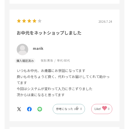
2026.7.24
お中元をネットショップしました
marik
性別:
男性
年代:
60代
購入確認済み
いつもお中元、お歳暮にお世話になってます
良いものをちょうど良く、代わってお届けしてくれて助かっ
てます
今回はシステムが変わって入力に手こずりました
次からは楽になると思ってます
参考になった
0
Like!
0