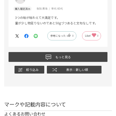
性別:
男性
年代:
60代
購入確認済み
3つの味が味わえて大満足です。
量が少し物足りないのであと50gづつあると文句なしです。
参考になった
0
Like!
0
もっと見る
絞り込み
表示：新しい順
マークや記載内容について
よくあるお問い合わせ