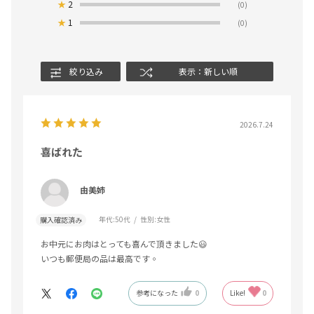
★
2
(0)
★
1
(0)
絞り込み
表示：新しい順
2026.7.24
喜ばれた
由美姉
年代:
50代
性別:
女性
購入確認済み
お中元にお肉はとっても喜んで頂きました😃
いつも郵便局の品は最高です◦
参考になった
0
Like!
0