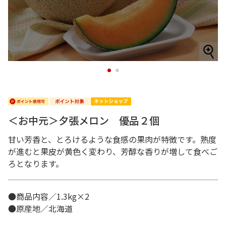
1
2
＜お中元＞夕張メロン 優品２個
甘い芳香と、とろけるような食感の果肉が特徴です。熟度
が進むと果皮が黄色く変わり、芳醇な香りが増して食べご
ろとなります。
●商品内容／1.3kg×2
●原産地／北海道