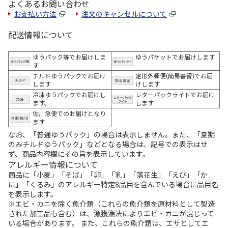
よくあるお問い合わせ
お支払い方法
注文のキャンセルについて
配送情報について
ゆうパック等でお届けしま
ゆうパケットでお届けします
す
チルドゆうパックでお届け
定形外郵便(簡易書留)でお届
します
けします
冷凍ゆうパックでお届けし
レターパックライトでお届け
ます。
します
佐川急便でのお届けとなり
ます
なお、「普通ゆうパック」の場合は表示しません。また、「夏期
のみチルドゆうパック」などとなる場合は、記号での表示はせ
ず、商品内容欄にその旨を表示しています。
アレルギー情報について
商品に「小麦」「そば」「卵」「乳」「落花生」「えび」「か
に」「くるみ」のアレルギー特定8品目を含んでいる場合に品目名
を表示します。
※エビ・カニを除く魚介類（これらの魚介類を原材料として製造
された加工品も含む）は、漁獲漁法によりエビ・カニが混じって
いる場合があります。 また、これらの魚介類は、エサとしてエ