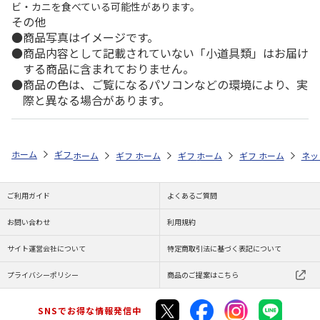
ビ・カニを食べている可能性があります。
その他
商品写真はイメージです。
商品内容として記載されていない「小道具類」はお届け
する商品に含まれておりません。
商品の色は、ご覧になるパソコンなどの環境により、実
際と異なる場合があります。
ホーム
ギフトストア
お中元・夏ギフト特集 2026
お菓子・スイーツ
ホーム
ギフトストア
ホーム
ギフトストア
お中元・夏ギフト特集 2026
ホーム
ギフトストア
お中元・夏ギフト特集
ホーム
ネッ
お
贈
ご利用ガイド
よくあるご質問
お問い合わせ
利用規約
サイト運営会社について
特定商取引法に基づく表記について
プライバシーポリシー
商品のご提案はこちら
SNSでお得な情報発信中