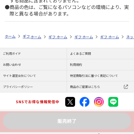
する商品に含まれておりません。
商品の色は、ご覧になるパソコンなどの環境により、実
際と異なる場合があります。
ホーム
ギフトストア
お中元・夏ギフト特集 2026
お菓子・スイーツ
ホーム
ギフトストア
ホーム
ギフトストア
お中元・夏ギフト特集 2026
ホーム
ギフトストア
お中元・夏ギフト特集
ホーム
ネッ
お
贈
ご利用ガイド
よくあるご質問
お問い合わせ
利用規約
サイト運営会社について
特定商取引法に基づく表記について
プライバシーポリシー
商品のご提案はこちら
SNSでお得な情報発信中
販売終了
Copyright (C) JAPAN POST Co.,Ltd. All Rights Reserved.