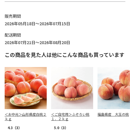
販売期間
2026年05月18日～2026年07月15日
配送期間
2026年07月21日～2026年08月20日
この商品を見た人は他にこんな商品も買っています
＜お中元＞山形県産白桃２
＜ご自宅用＞ふぞろい桃
福島県産 大玉の桃
ｋｇ
１．２ｋｇ
4.3
（3）
5.0
（3）