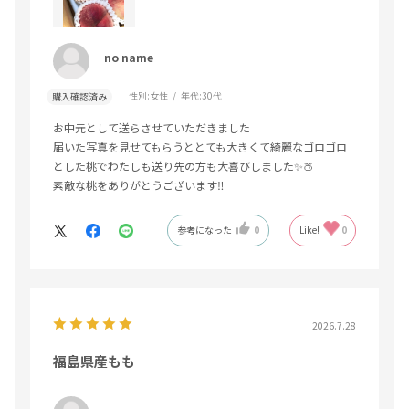
no name
性別:
女性
年代:
30代
購入確認済み
お中元として送らさせていただきました
届いた写真を見せてもらうととても大きくて綺麗なゴロゴロ
とした桃でわたしも送り先の方も大喜びしました✨️🍑
素敵な桃をありがとうございます‼️
参考になった
0
Like!
0
2026.7.28
福島県産もも