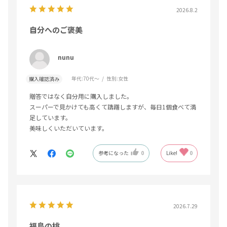
2026.8.2
自分へのご褒美
nunu
年代:
70代～
性別:
女性
購入確認済み
贈答ではなく自分用に購入しました。
スーパーで見かけても高くて躊躇しますが、毎日1個食べて満
足しています。
美味しくいただいています。
参考になった
0
Like!
0
2026.7.29
福島の桃