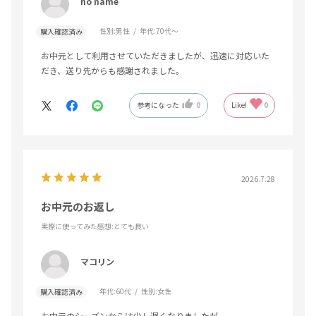
no name
性別:
男性
年代:
70代～
購入確認済み
お中元として利用させていただきましたが、迅速に対応いた
だき、送り先からも感謝されました。
参考になった
0
Like!
0
2026.7.28
お中元のお返し
実際に使ってみた感想
:とても良い
マコリン
年代:
60代
性別:
女性
購入確認済み
お中元のシーズンからは少し遅くなりましたが