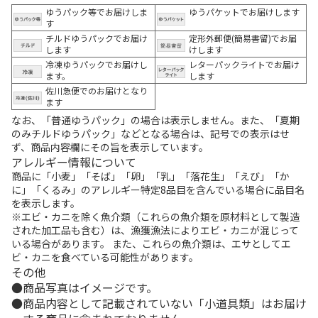
ゆうパック等でお届けしま
ゆうパケットでお届けします
す
チルドゆうパックでお届け
定形外郵便(簡易書留)でお届
します
けします
冷凍ゆうパックでお届けし
レターパックライトでお届け
ます。
します
佐川急便でのお届けとなり
ます
なお、「普通ゆうパック」の場合は表示しません。また、「夏期
のみチルドゆうパック」などとなる場合は、記号での表示はせ
ず、商品内容欄にその旨を表示しています。
アレルギー情報について
商品に「小麦」「そば」「卵」「乳」「落花生」「えび」「か
に」「くるみ」のアレルギー特定8品目を含んでいる場合に品目名
を表示します。
※エビ・カニを除く魚介類（これらの魚介類を原材料として製造
された加工品も含む）は、漁獲漁法によりエビ・カニが混じって
いる場合があります。 また、これらの魚介類は、エサとしてエ
ビ・カニを食べている可能性があります。
その他
商品写真はイメージです。
商品内容として記載されていない「小道具類」はお届け