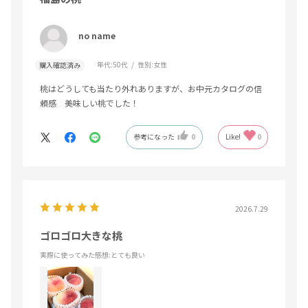
no name
年代:
50代
性別:
女性
購入確認済み
桃はどうしても当たり外れありますが、お中元カタログの信
頼感 美味しい桃でした！
参考になった
0
Like!
0
2026.7.29
ゴロゴロ大きな桃
実際に使ってみた感想
:とても良い