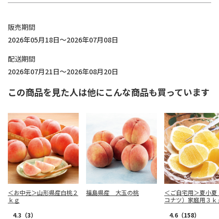
販売期間
2026年05月18日～2026年07月08日
配送期間
2026年07月21日～2026年08月20日
この商品を見た人は他にこんな商品も買っています
＜お中元＞山形県産白桃２
福島県産 大玉の桃
＜ご自宅用＞夏小夏
ｋｇ
コナツ）家庭用３ｋ
4.3
（3）
4.6
（158）