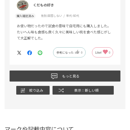
くだもの好き
性別:
回答しない
年代:
60代
購入確認済み
お使い物だったので試食の意味で自宅用にも購入しました。
たいへん味も食感も良く久々に美味しい桃を食べた感じがし
て大正解でした。
参考になった
0
Like!
0
もっと見る
絞り込み
表示：新しい順
マークや記載内容について