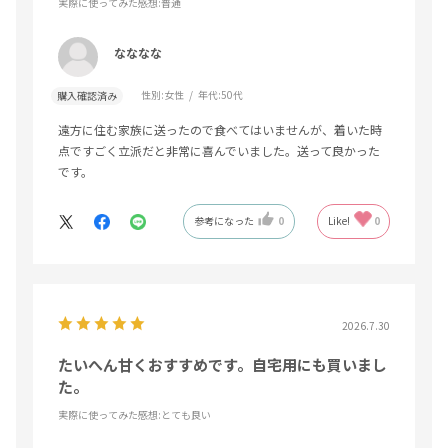
実際に使ってみた感想
:普通
なななな
性別:
女性
年代:
50代
購入確認済み
遠方に住む家族に送ったので食べてはいませんが、着いた時
点ですごく立派だと非常に喜んでいました。送って良かった
です。
参考になった
0
Like!
0
2026.7.30
たいへん甘くおすすめです。自宅用にも買いまし
た。
実際に使ってみた感想
:とても良い