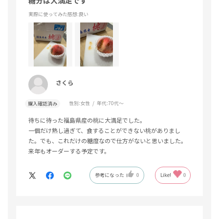
糖分は大満足です
実際に使ってみた感想
:良い
さくら
性別:
女性
年代:
70代～
購入確認済み
待ちに待った福島県産の桃に大満足でした。
一個だけ熟し過ぎて、食することができない桃がありまし
た。でも、これだけの糖度なので仕方がないと思いました。
来年もオーダーする予定です。
参考になった
0
Like!
0