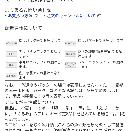
よくあるお問い合わせ
お支払い方法
注文のキャンセルについて
配送情報について
ゆうパック等でお届けしま
ゆうパケットでお届けします
す
チルドゆうパックでお届け
定形外郵便(簡易書留)でお届
します
けします
冷凍ゆうパックでお届けし
レターパックライトでお届け
ます。
します
佐川急便でのお届けとなり
ます
なお、「普通ゆうパック」の場合は表示しません。また、「夏期
のみチルドゆうパック」などとなる場合は、記号での表示はせ
ず、商品内容欄にその旨を表示しています。
アレルギー情報について
商品に「小麦」「そば」「卵」「乳」「落花生」「えび」「か
に」「くるみ」のアレルギー特定8品目を含んでいる場合に品目名
を表示します。
※エビ・カニを除く魚介類（これらの魚介類を原材料として製造
された加工品も含む）は、漁獲漁法によりエビ・カニが混じって