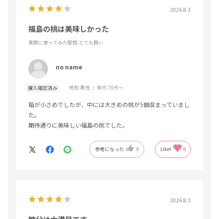
2026.8.3
福島の桃は美味しかった
実際に使ってみた感想
:とても良い
no name
性別:
男性
年代:
70代～
購入確認済み
箱が小さめでしたが、中には大きめの桃が5個収まっていまし
た。
期待通りに美味しい福島の桃でした。
参考になった
0
Like!
0
2026.8.3