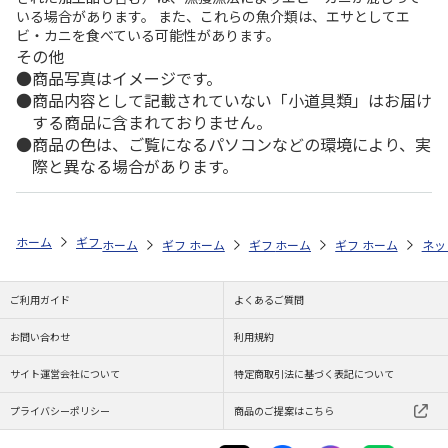
いる場合があります。 また、これらの魚介類は、エサとしてエ
ビ・カニを食べている可能性があります。
その他
商品写真はイメージです。
商品内容として記載されていない「小道具類」はお届け
する商品に含まれておりません。
商品の色は、ご覧になるパソコンなどの環境により、実
際と異なる場合があります。
ホーム
ギフトストア
お中元・夏ギフト特集 2026
お菓子・スイーツ
ホーム
ギフトストア
ホーム
ギフトストア
お中元・夏ギフト特集 2026
ホーム
ギフトストア
お中元・夏ギフト特集
ホーム
ネッ
お
贈
ご利用ガイド
よくあるご質問
お問い合わせ
利用規約
サイト運営会社について
特定商取引法に基づく表記について
プライバシーポリシー
商品のご提案はこちら