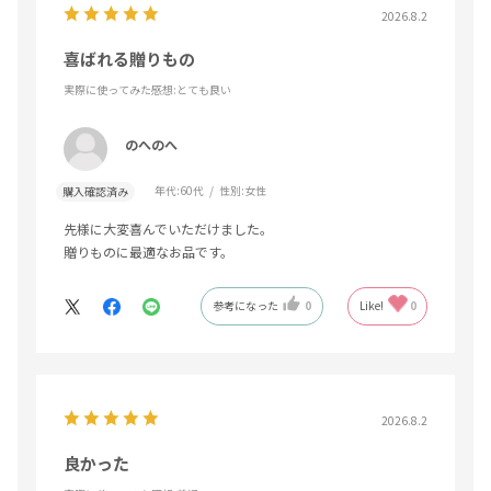
2026.8.2
喜ばれる贈りもの
実際に使ってみた感想
:とても良い
のへのへ
年代:
60代
性別:
女性
購入確認済み
先様に大変喜んでいただけました。
贈りものに最適なお品です。
参考になった
0
Like!
0
2026.8.2
良かった