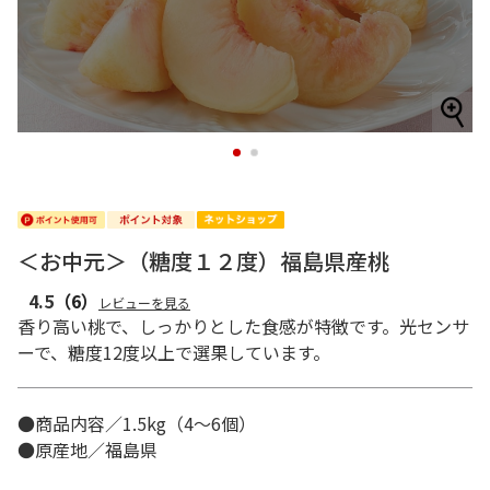
1
2
＜お中元＞（糖度１２度）福島県産桃
4.5
（6）
レビューを見る
香り高い桃で、しっかりとした食感が特徴です。光センサ
ーで、糖度12度以上で選果しています。
●商品内容／1.5kg（4～6個）
●原産地／福島県