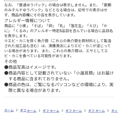
なお、「普通ゆうパック」の場合は表示しません。また、「夏期
のみチルドゆうパック」などとなる場合は、記号での表示はせ
ず、商品内容欄にその旨を表示しています。
アレルギー情報について
商品に「小麦」「そば」「卵」「乳」「落花生」「えび」「か
に」「くるみ」のアレルギー特定8品目を含んでいる場合に品目名
を表示します。
※エビ・カニを除く魚介類（これらの魚介類を原材料として製造
された加工品も含む）は、漁獲漁法によりエビ・カニが混じって
いる場合があります。 また、これらの魚介類は、エサとしてエ
ビ・カニを食べている可能性があります。
その他
商品写真はイメージです。
商品内容として記載されていない「小道具類」はお届け
する商品に含まれておりません。
商品の色は、ご覧になるパソコンなどの環境により、実
際と異なる場合があります。
ホーム
ギフトストア
お中元・夏ギフト特集 2026
お菓子・スイーツ
ホーム
ギフトストア
ホーム
ギフトストア
お中元・夏ギフト特集 2026
ホーム
ギフトストア
お中元・夏ギフト特集
ホーム
ネッ
お
お