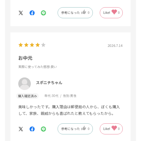
参考になった
0
Like!
0
2026.7.14
お中元
実際に使ってみた感想
:良い
スポニチちゃん
年代:
30代
性別:
男性
購入確認済み
美味しかったです。購入理由は郵便局の人から、ぼくも購入
して、家族、親戚からも喜ばれたと教えてもらったから。
参考になった
0
Like!
0