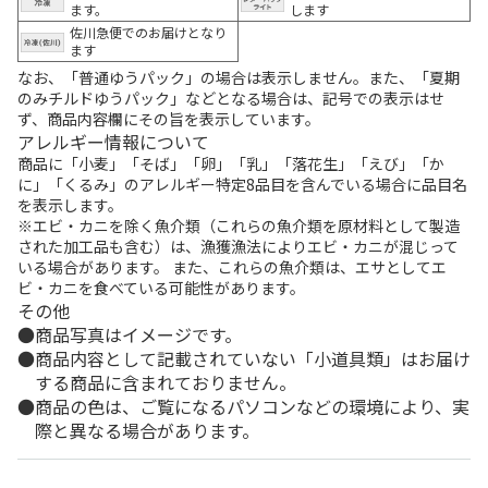
ます。
します
佐川急便でのお届けとなり
ます
なお、「普通ゆうパック」の場合は表示しません。また、「夏期
のみチルドゆうパック」などとなる場合は、記号での表示はせ
ず、商品内容欄にその旨を表示しています。
アレルギー情報について
商品に「小麦」「そば」「卵」「乳」「落花生」「えび」「か
に」「くるみ」のアレルギー特定8品目を含んでいる場合に品目名
を表示します。
※エビ・カニを除く魚介類（これらの魚介類を原材料として製造
された加工品も含む）は、漁獲漁法によりエビ・カニが混じって
いる場合があります。 また、これらの魚介類は、エサとしてエ
ビ・カニを食べている可能性があります。
その他
商品写真はイメージです。
商品内容として記載されていない「小道具類」はお届け
する商品に含まれておりません。
商品の色は、ご覧になるパソコンなどの環境により、実
際と異なる場合があります。