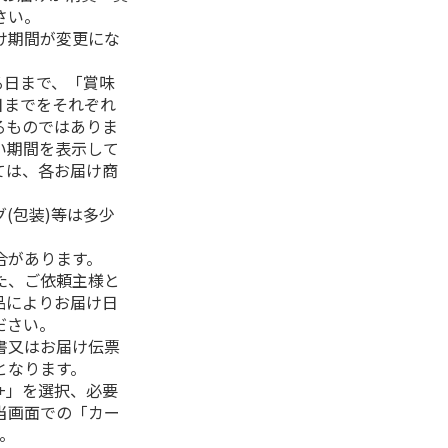
さい。
け期間が変更にな
る日まで、「賞味
日までをそれぞれ
るものではありま
い期間を表示して
ては、各お届け商
(包装)等は多少
合があります。
た、ご依頼主様と
品によりお届け日
ださい。
書又はお届け伝票
となります。
+」を選択、必要
当画面での「カー
。