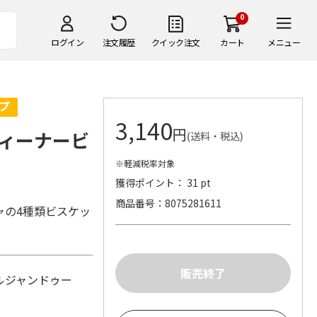
0
ログイン
注文履歴
クイック注文
カート
メニュー
3,140
円
ィーナービ
(送料・税込)
※軽減税率対象
獲得ポイント： 31 pt
商品番号
8075281611
ャの4種類ビスケッ
ルジャンドゥー