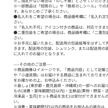
※ご指定がない場合は「のし不要」とさせていただき
※一部商品は「短冊のし」や「簡易のしシール」での
す。あらかじめご了承ください。
●名入れをご希望の場合は、商品備考欄に「名入れ文
さい。
※「名入れ不可」アイコン付きの商品は、対応できま
●二重包装をご希望の場合は、商品備考欄に「二重包
さい。
※お手元に届いたあと、配送用の包装紙等をはずして
きます。配送用の包装、シュリンク、または配送用の
に入れてのお届けとなります。
----その他のご注意----
※商品画像はイメージです。「商品内容」として記載
や「小道具類」はお届けする商品に含まれておりませ
をお確かめの上、お申込みください。
※島しょ(東京都・鹿児島県・沖縄県)の一部へのお届
もの(消費・賞味期間5日以内)・生鮮品(果物・野菜・
冷凍品・生花(セット商品を含む)は受付ができません
い。
※消費・賞味期間5日以内の商品をお申込みの場合は