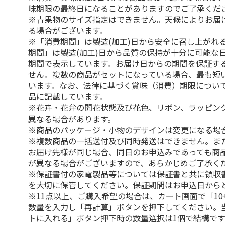
味期限の最終日になることがありますのでご了承くだ
※青果物のサイズ指定はできません。天候によりお届
る場合がございます。
※「消費期間」は製造(加工)日から安全に召し上がれ
期間」は製造(加工)日から品質の保持が十分に可能な
期間で表示しています。お届け日からの期間を保証す
せん。複数の商品がセットになっている場合、最も短
います。なお、法律に基づく賞味（消費）期限につい
品に記載しています。
※花卉・花弁の開花状態及び花色、リボン、ラッピング
異なる場合があります。
※商品のパッケージ・小物のデザインは変更になる場
※複数商品の一括送付及び同時発送はできません。ま
お届け先様が同じ場合、同日のお申込みであっても商
が異なる場合がございますので、あらかじめご了承く
※保証書付の家電製品等については保証書と共に領収
を大切に保管してください。保証期間はお申込日から
※11点以上、ご購入希望の場合は、カート画面で「10
数量を入力し「再計算」ボタンを押下してください。
トに入れる」ボタン押下時の数量選択は1個で結構です