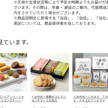
※天候や生育状況等により予定の時期よりもお届けが
ざいます。その際は、早着・ 遅延のご案内、代替商品
内をさせていただく場合がございます。
※商品説明文に登場する「当店」、「自店」、「当社
表記については、商品提供者を指しております。
見ています。
元＞＜アンリ・シャ
＜お中元＞季節のコレクシ
＜お中元＞＜ＡＮＤ ＴＨ
ティエ＞ガトー・キ
ョンサマー２６枚入
Ｅ ＦＲＩＥＴ＞ドライフ
アソ
…
リット５種
…