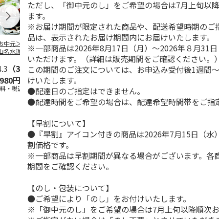
ただし、「御中元のし」をご希望の場合は7月上旬以
ます。
※お届け期間が限定された商品や、配送希望時期のご
品は、表示されたお届け期間内にお届けいたします。
お中元＞北海道羊
＜お中元＞＜ひとと
＜お中元＞＜銀座千
バンホーテン
※一部商品は2026年8月17日（月）～2026年８月3
山名水珈琲ゼリー
え＞３層デザートジ
疋屋＞銀座ゼリー９
コレートシロ
いただけます。（詳細は販売期間をご確認ください。
個
ュレパフェ～国産フ
個
ーション」
4.3
（3）
ルー
4.7
…
（10）
5.0
（5）
30g×21
…
この期間のご注文については、お申込み受付後1週間～
けいたします。
,980円
2,980円
3,240円
4,980円
送料・税込)
(送料・税込)
(送料・税込)
(送料・税込)
●配達日のご指定はできません。
●配達時間をご希望の場合は、配達希望時間帯をご指
【早割について】
●『早割』アイコン付きの商品は2026年7月15日（
割価格です。
※一部商品は早割期間が異なる場合がございます。各
期間をご確認ください。
【のし・包装について】
●ご希望により「のし」をお付けいたします。
※「御中元のし」をご希望の場合は7月上旬以降順次