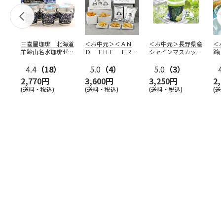
三喜屋珈琲 北海道
＜お中元＞＜ＡＮ
＜お中元＞長野県産
＜
羊蹄山名水珈琲ゼリ
Ｄ ＴＨＥ ＦＲＩ
シャインマスカット
蹄
ー詰合せ MCJ-AE
ＥＴ＞ドライフリッ
のゼリー
７
4.4
（18）
ト５種
5.0
（4）
…
5.0
（3）
2,770円
3,600円
3,250円
2
(送料・税込)
(送料・税込)
(送料・税込)
(