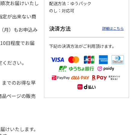
降順次お届けいたし
配送方法
ゆうパック
のし
対応可
指定が出来ない商
「チョ
＜沼津深海プリン工
【冷凍】三國シェフ
＜お中元＞＜ねんり
決済方法
詳細はこちら
1日（月）もお申込み
ップポ
房＞プレーン・深海
推奨 2種のブリュレ
ん家＞夏限定 ひと
）
プリンセット
6個セット(クレー
…
くちバーム詰合せ
5.0
（4）
４種
…
10日程度でお届
下記の決済方法がご利用頂けます。
3,900円
4,320円
3,980円
(送料・税込)
(送料・税込)
(送料・税込)
定ください。
水）までのお得な早
商品ページの販売
お届けいたします。