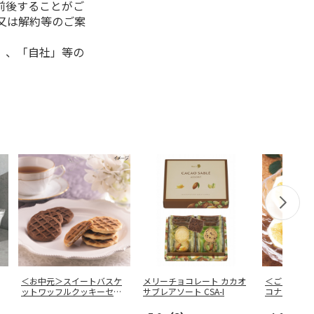
前後することがご
又は解約等のご案
」、「自社」等の
＜お中元＞スイートバスケ
メリーチョコレート カカオ
＜ご自宅用
ットワッフルクッキーセッ
サブレアソート CSA-I
コナツ）家
ト