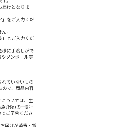
ます。
お届けとなりま
字」をご入力くだ
せん。
装」とご入力くだ
先様に手渡しがで
袋やダンボール等
されていないもの
んので、商品内容
けについては、生
活魚介類)の一部・
のでご了承くださ
、お届けが消費・賞