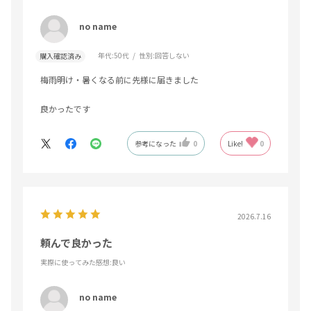
no name
年代:
50代
性別:
回答しない
購入確認済み
梅雨明け・暑くなる前に先様に届きました
良かったです
参考になった
0
Like!
0
2026.7.16
頼んで良かった
実際に使ってみた感想
:良い
no name