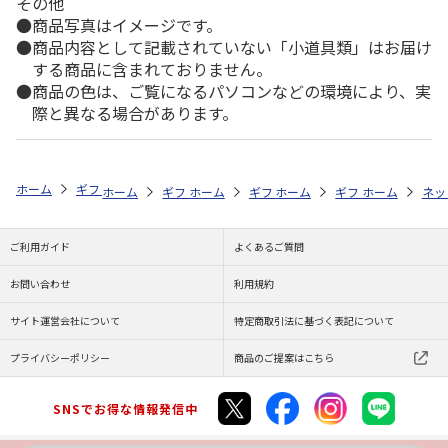
その他
商品写真はイメージです。
商品内容として記載されていない「小道具類」はお届け
する商品に含まれておりません。
商品の色は、ご覧になるパソコンなどの環境により、実
際と異なる場合があります。
ホーム
ギフトストア
お中元・夏ギフト特集 2026
お菓子・スイーツ
ホーム
ギフトストア
ホーム
ギフトストア
お中元・夏ギフト特集 2026
ホーム
ギフトストア
お中元・夏ギフト特集
ホーム
ネッ
お
お
ご利用ガイド
よくあるご質問
お問い合わせ
利用規約
サイト運営会社について
特定商取引法に基づく表記について
プライバシーポリシー
商品のご提案はこちら
SNSでお得な情報発信中