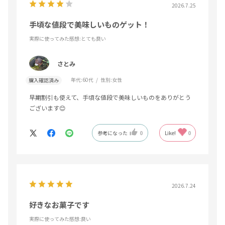
2026.7.25
手頃な値段で美味しいものゲット！
実際に使ってみた感想
:とても良い
さとみ
年代:
60代
性別:
女性
購入確認済み
早期割引も使えて、手頃な値段で美味しいものをありがとう
ございます😊
参考になった
0
Like!
0
2026.7.24
好きなお菓子です
実際に使ってみた感想
:良い