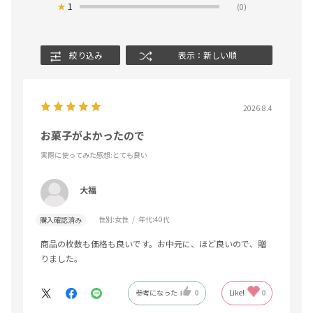
★
1
(0)
絞り込み
表示：新しい順
2026.8.4
お菓子がよかったので
実際に使ってみた感想
:とても良い
大福
性別:
女性
年代:
40代
購入確認済み
商品の枚数も価格も良いです。お中元に、ほど良いので、贈
りました。
参考になった
0
Like!
0