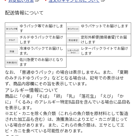
お支払い方法
注文のキャンセルについて
配送情報について
ゆうパック等でお届けしま
ゆうパケットでお届けします
す
チルドゆうパックでお届け
定形外郵便(簡易書留)でお届
します
けします
冷凍ゆうパックでお届けし
レターパックライトでお届け
ます。
します
佐川急便でのお届けとなり
ます
なお、「普通ゆうパック」の場合は表示しません。また、「夏期
のみチルドゆうパック」などとなる場合は、記号での表示はせ
ず、商品内容欄にその旨を表示しています。
アレルギー情報について
商品に「小麦」「そば」「卵」「乳」「落花生」「えび」「か
に」「くるみ」のアレルギー特定8品目を含んでいる場合に品目名
を表示します。
※エビ・カニを除く魚介類（これらの魚介類を原材料として製造
された加工品も含む）は、漁獲漁法によりエビ・カニが混じって
いる場合があります。 また、これらの魚介類は、エサとしてエ
ビ・カニを食べている可能性があります。