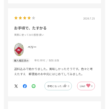
2026.7.25
お手頃で、たすかる
実際に使ってみた感想
:良い
ベリー
年代:
60代
性別:
女性
購入確認済み
送料込みで助かりました。美味しかったそうです。色々と考
えたすえ 郵便局のお中元にはじめてしてみました。
参考になった
0
Like!
0