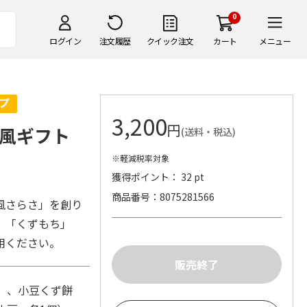
0
ログイン
注文履歴
クイック注文
カート
メニュー
3,200
円
涼風ギフト
(送料・税込)
※軽減税率対象
獲得ポイント： 32 pt
商品番号
8075281566
風さらさ」を創り
」「くずもち」
用ください。
）、小豆くず餅