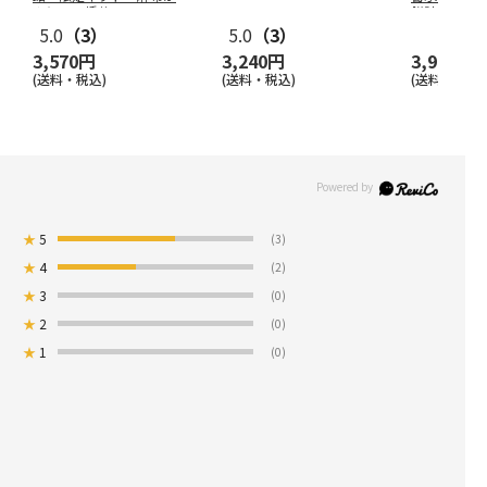
んと 八橋蒔
…
餅詰合せ（
5.0
（3）
5.0
（3）
3,570円
3,240円
3,990円
(送料・税込)
(送料・税込)
(送料・税込)
★
5
(3)
★
4
(2)
★
3
(0)
★
2
(0)
★
1
(0)