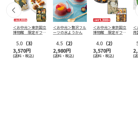
＜お中元＞東京国立
＜お中元＞贅沢フル
＜お中元＞東京国立
＜
博物館 限定ギフ
ーツの水ようかん
博物館 限定ギフ
用
ト 麻布かりんと
ト がんこ職人 鶴
水
八橋蒔
5.0
（3）
…
4.5
（2）
図 吉
4.0
（2）
…
（
3,570円
2,980円
3,570円
2
(送料・税込)
(送料・税込)
(送料・税込)
(