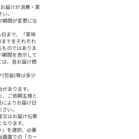
、お届けが消費・賞
さい。
け期間が変更にな
る日まで、「賞味
日までをそれぞれ
るものではありま
い期間を表示して
ては、各お届け商
(包装)等は多少
合があります。
た、ご依頼主様と
品によりお届け日
ださい。
書又はお届け伝票
となります。
+」を選択、必要
当画面での「カー