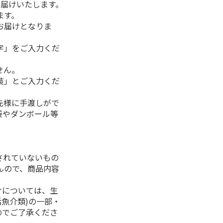
お届けいたします。
ます。
お届けとなりま
字」をご入力くだ
せん。
装」とご入力くだ
先様に手渡しがで
袋やダンボール等
されていないもの
んので、商品内容
けについては、生
活魚介類)の一部・
のでご了承くださ