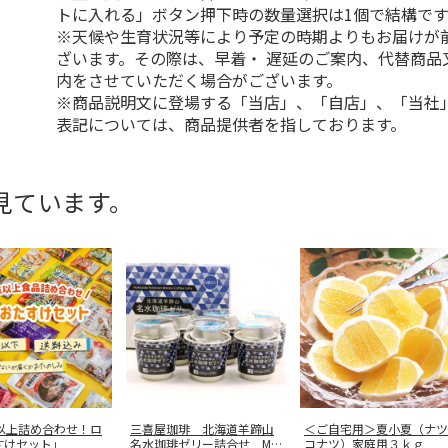
トに入れる」ボタン押下時の数量選択は1個で結構です
※天候や生育状況等により予定の時期よりもお届けが
ざいます。その際は、早着・ 遅延のご案内、代替商品
内をさせていただく場合がございます。
※商品説明文に登場する「当店」、「自店」、「当社
表記については、商品提供者を指しております。
見ています。
点以上詰め合わせ！ロ
三喜屋珈琲 北海道羊蹄山
＜ご自宅用＞夏小夏（ナツ
すけセット」
名水珈琲ゼリー詰合せ MC
コナツ）家庭用３ｋｇ