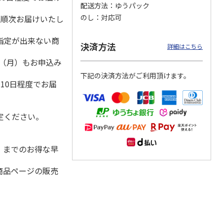
配送方法
ゆうパック
のし
対応可
降順次お届けいたし
指定が出来ない商
冷凍】
＜お中元＞江戸日本
＜お中元＞ななこ
＜お中元＞菓匠 清
決済方法
詳細はこちら
×花園
橋よもぎ草餅１６個
夏
閑院 葛水ようか
ツ大福
入
ん・抹茶わらび餅詰
1日（月）もお申込み
4.0
（1）
4.5
（2）
合せ（
…
）
下記の決済方法がご利用頂けます。
2,000円
2,160円
3,990円
10日程度でお届
(送料・税込)
(送料・税込)
(送料・税込)
定ください。
水）までのお得な早
商品ページの販売