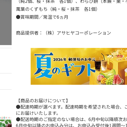
（純2個、桜・抹茶 各1個）、わらび餅（本蕨・栗・
萬葉のくずもち（純・桜・抹茶 各1個）
●賞味期間／常温で6ヵ月
商品提供者：（株）アサヒヤコーポレーション
【商品のお届けについて】
●配達時期が選べます。配達時期を希望された場合、
にお届けいたします。
●配送時期のご指定のない場合は、6月中旬以降順次
6月中旬以降のお申込み分は、お申込み受付後1週間～