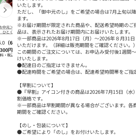
いたします。
ただし、「御中元のし」をご希望の場合は7月上旬以
ます。
※お届け期間が限定された商品や、配送希望時期のご
お中元＞【お徳
【冷凍】北海道 冷
＜お中元＞国産果実
＜お中元＞【
品は、表示されたお届け期間内にお届けいたします。
】ひとくちミニ
やしぜんざい 3種6
の新食感くずバー
＜銀座千疋屋
ようかん５０個
本セット
万頭＞フルー
※一部商品は2026年8月17日（月）～2026年８月3
東日本
5.0
（6）
…
5.0
（3）
5.0
（3）
＆ど
…
いただけます。（詳細は販売期間をご確認ください。
,300円
4,860円
3,400円
4,640円
この期間のご注文については、お申込み受付後1週間～
送料・税込)
(送料・税込)
(送料・税込)
(送料・税込)
けいたします。
●配達日のご指定はできません。
●配達時間をご希望の場合は、配達希望時間帯をご指
【早割について】
●『早割』アイコン付きの商品は2026年7月15日（
割価格です。
※一部商品は早割期間が異なる場合がございます。各
期間をご確認ください。
【のし・包装について】
●ご希望により「のし」をお付けいたします。