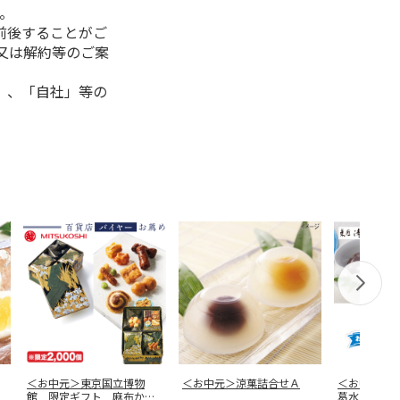
。
前後することがご
又は解約等のご案
」、「自社」等の
＜お中元＞東京国立博物
＜お中元＞涼菓詰合せＡ
＜お中元＞
館 限定ギフト 麻布かり
葛水ようか