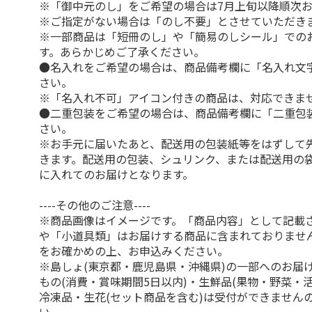
※「御中元のし」をご希望の場合は7月上旬以降順次
※ご指定がない場合は「のし不要」とさせていただき
※一部商品は「短冊のし」や「簡易のしシール」での
す。あらかじめご了承ください。
●名入れをご希望の場合は、商品備考欄に「名入れ文
さい。
※「名入れ不可」アイコン付きの商品は、対応できま
●二重包装をご希望の場合は、商品備考欄に「二重包
さい。
※お手元に届いたあと、配送用の包装紙等をはずして
きます。配送用の包装、シュリンク、または配送用の
に入れてのお届けとなります。
----その他のご注意----
※商品画像はイメージです。「商品内容」として記載
や「小道具類」はお届けする商品に含まれておりませ
をお確かめの上、お申込みください。
※島しょ(東京都・鹿児島県・沖縄県)の一部へのお届
もの(消費・賞味期間5日以内)・生鮮品(果物・野菜・
冷凍品・生花(セット商品を含む)は受付ができません