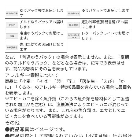
ゆうパック等でお届けしま
ゆうパケットでお届けします
す
チルドゆうパックでお届け
定形外郵便(簡易書留)でお届
します
けします
冷凍ゆうパックでお届けし
レターパックライトでお届け
ます。
します
佐川急便でのお届けとなり
ます
なお、「普通ゆうパック」の場合は表示しません。また、「夏期
のみチルドゆうパック」などとなる場合は、記号での表示はせ
ず、商品内容欄にその旨を表示しています。
アレルギー情報について
商品に「小麦」「そば」「卵」「乳」「落花生」「えび」「か
に」「くるみ」のアレルギー特定8品目を含んでいる場合に品目名
を表示します。
※エビ・カニを除く魚介類（これらの魚介類を原材料として製造
された加工品も含む）は、漁獲漁法によりエビ・カニが混じって
いる場合があります。 また、これらの魚介類は、エサとしてエ
ビ・カニを食べている可能性があります。
その他
商品写真はイメージです。
商品内容として記載されていない「小道具類」はお届け