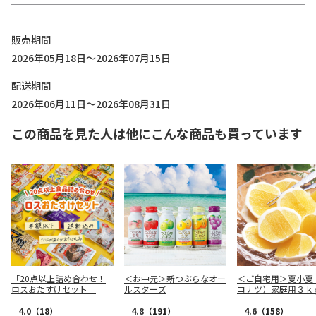
販売期間
2026年05月18日～2026年07月15日
配送期間
2026年06月11日～2026年08月31日
この商品を見た人は他にこんな商品も買っています
「20点以上詰め合わせ！
＜お中元＞新つぶらなオー
＜ご自宅用＞夏小夏
ロスおたすけセット」
ルスターズ
コナツ）家庭用３ｋ
4.0
（18）
4.8
（191）
4.6
（158）