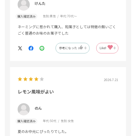
けんた
性別:
男性
年代:
70代～
購入確認済み
ネーミングに惹かれて購入、和菓子としては特徴の無いごく
ごく普通のお味のお菓子でした
参考になった
0
Like!
0
2026.7.21
レモン風味がよい
のん
年代:
50代
性別:
女性
購入確認済み
夏のお中元にぴったりでした。