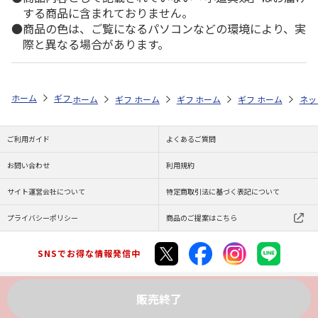
する商品に含まれておりません。
商品の色は、ご覧になるパソコンなどの環境により、実
際と異なる場合があります。
ホーム
ギフトストア
お中元・夏ギフト特集 2026
お菓子・スイーツ
ホーム
ギフトストア
ホーム
ギフトストア
お中元・夏ギフト特集 2026
ホーム
ギフトストア
お中元・夏ギフト特集
ホーム
ネッ
お
お
ご利用ガイド
よくあるご質問
お問い合わせ
利用規約
サイト運営会社について
特定商取引法に基づく表記について
プライバシーポリシー
商品のご提案はこちら
SNSでお得な情報発信中
販売終了
Copyright (C) JAPAN POST Co.,Ltd. All Rights Reserved.