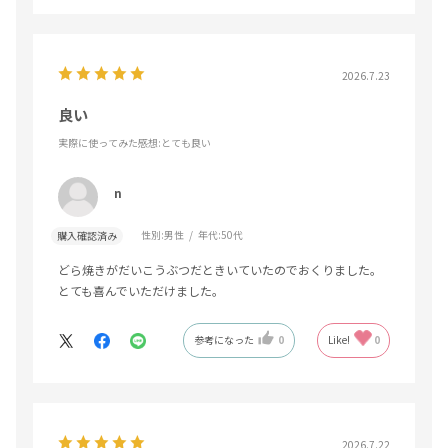
2026.7.23
良い
実際に使ってみた感想
:とても良い
n
性別:
男性
年代:
50代
購入確認済み
どら焼きがだいこうぶつだときいていたのでおくりました。
とても喜んでいただけました。
参考になった
0
Like!
0
2026.7.22