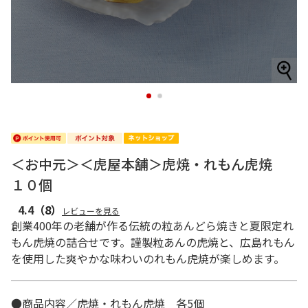
1
2
＜お中元＞＜虎屋本舗＞虎焼・れもん虎焼
１０個
4.4
（8）
レビューを見る
創業400年の老舗が作る伝統の粒あんどら焼きと夏限定れ
もん虎焼の詰合せです。謹製粒あんの虎焼と、広島れもん
を使用した爽やかな味わいのれもん虎焼が楽しめます。
●商品内容／虎焼・れもん虎焼 各5個