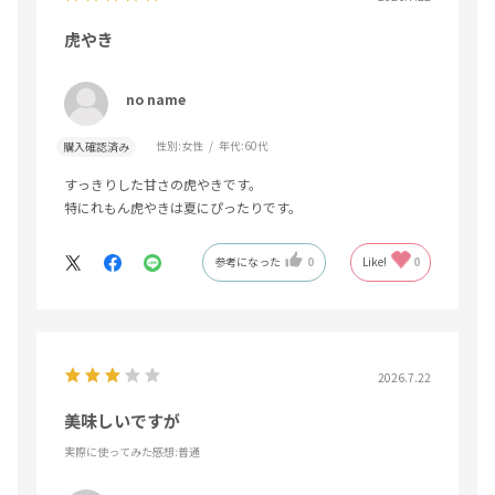
虎やき
no name
性別:
女性
年代:
60代
購入確認済み
すっきりした甘さの虎やきです。
特にれもん虎やきは夏にぴったりです。
参考になった
0
Like!
0
2026.7.22
美味しいですが
実際に使ってみた感想
:普通