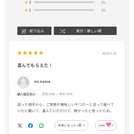
★
2
(0)
★
1
(0)
絞り込み
表示：新しい順
2026.7.30
喜んでもらえた！
no name
性別:
女性
年代:
50代
購入確認済み
送った相手から、ご家族が美味しいやつだーと言って食べて
いたと聞いて、喜んでいただけて、良かったと思ったため。
参考になった
0
Like!
0