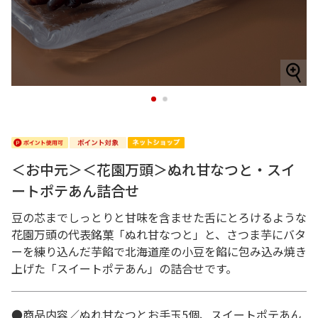
1
2
＜お中元＞＜花園万頭＞ぬれ甘なつと・スイ
ートポテあん詰合せ
豆の芯までしっとりと甘味を含ませた舌にとろけるような
花園万頭の代表銘菓「ぬれ甘なつと」と、さつま芋にバタ
ーを練り込んだ芋餡で北海道産の小豆を餡に包み込み焼き
上げた「スイートポテあん」の詰合せです。
●商品内容／ぬれ甘なつとお手玉5個、スイートポテあん