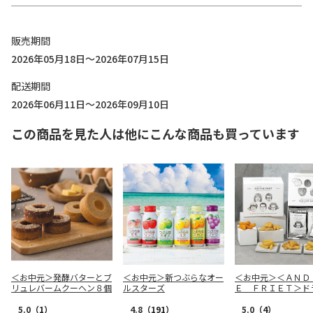
販売期間
2026年05月18日～2026年07月15日
配送期間
2026年06月11日～2026年09月10日
この商品を見た人は他にこんな商品も買っています
＜お中元＞発酵バターとブ
＜お中元＞新つぶらなオー
＜お中元＞＜ＡＮＤ
リュレバームクーヘン８個
ルスターズ
Ｅ ＦＲＩＥＴ＞ド
リット５種１０個詰
5.0
（1）
4.8
（191）
5.0
（4）