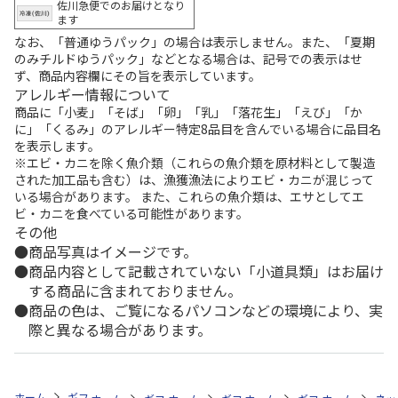
佐川急便でのお届けとなり
ます
なお、「普通ゆうパック」の場合は表示しません。また、「夏期
のみチルドゆうパック」などとなる場合は、記号での表示はせ
ず、商品内容欄にその旨を表示しています。
アレルギー情報について
商品に「小麦」「そば」「卵」「乳」「落花生」「えび」「か
に」「くるみ」のアレルギー特定8品目を含んでいる場合に品目名
を表示します。
※エビ・カニを除く魚介類（これらの魚介類を原材料として製造
された加工品も含む）は、漁獲漁法によりエビ・カニが混じって
いる場合があります。 また、これらの魚介類は、エサとしてエ
ビ・カニを食べている可能性があります。
その他
商品写真はイメージです。
商品内容として記載されていない「小道具類」はお届け
する商品に含まれておりません。
商品の色は、ご覧になるパソコンなどの環境により、実
際と異なる場合があります。
ホーム
ギフトストア
お中元・夏ギフト特集 2026
お菓子・スイーツ