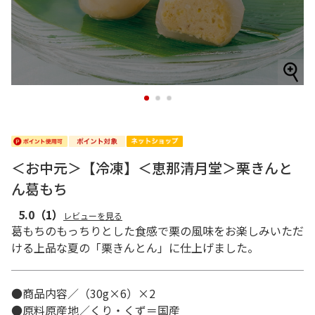
1
2
3
＜お中元＞【冷凍】＜恵那清月堂＞栗きんと
ん葛もち
5.0
（1）
レビューを見る
葛もちのもっちりとした食感で栗の風味をお楽しみいただ
ける上品な夏の「栗きんとん」に仕上げました。
●商品内容／（30g×6）×2
●原料原産地／くり・くず＝国産