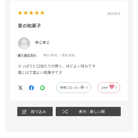
2026.8.9
夏の和菓子
ゆこゆこ
年代:
60代
性別:
女性
購入確認済み
さっぱりと口当たりが良く、ほどよい甘みです
夏には丁度よい和菓子です
参考になった
0
Like!
0
絞り込み
表示：新しい順