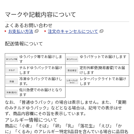
マークや記載内容について
よくあるお問い合わせ
お支払い方法
注文のキャンセルについて
配送情報について
ゆうパック等でお届けしま
ゆうパケットでお届けします
す
チルドゆうパックでお届け
定形外郵便(簡易書留)でお届
します
けします
冷凍ゆうパックでお届けし
レターパックライトでお届け
ます。
します
佐川急便でのお届けとなり
ます
なお、「普通ゆうパック」の場合は表示しません。また、「夏期
のみチルドゆうパック」などとなる場合は、記号での表示はせ
ず、商品内容欄にその旨を表示しています。
アレルギー情報について
商品に「小麦」「そば」「卵」「乳」「落花生」「えび」「か
に」「くるみ」のアレルギー特定8品目を含んでいる場合に品目名