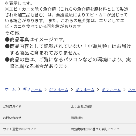
を表示します。
※エビ・カニを除く魚介類（これらの魚介類を原材料として製造
された加工品も含む）は、漁獲漁法によりエビ・カニが混じって
いる場合があります。 また、これらの魚介類は、エサとしてエ
ビ・カニを食べている可能性があります。
その他
商品写真はイメージです。
商品内容として記載されていない「小道具類」はお届け
する商品に含まれておりません。
商品の色は、ご覧になるパソコンなどの環境により、実
際と異なる場合があります。
ホーム
ギフトストア
お中元・夏ギフト特集 2026
お菓子・スイーツ
ホーム
ギフトストア
ホーム
ギフトストア
お中元・夏ギフト特集 2026
ホーム
ギフトストア
お中元・夏ギフト特集
ホーム
ネッ
お
お
ご利用ガイド
よくあるご質問
お問い合わせ
利用規約
サイト運営会社について
特定商取引法に基づく表記について