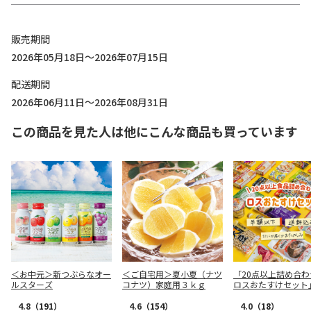
販売期間
2026年05月18日～2026年07月15日
配送期間
2026年06月11日～2026年08月31日
この商品を見た人は他にこんな商品も買っています
＜お中元＞新つぶらなオー
＜ご自宅用＞夏小夏（ナツ
「20点以上詰め合わ
ルスターズ
コナツ）家庭用３ｋｇ
ロスおたすけセット
4.8
（191）
4.6
（154）
4.0
（18）