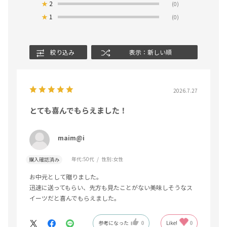
★
2
(0)
★
1
(0)
絞り込み
表示：新しい順
2026.7.27
とても喜んでもらえました！
maim@i
年代:
50代
性別:
女性
購入確認済み
お中元として贈りました。
迅速に送ってもらい、先方も見たことがない美味しそうなス
イーツだと喜んでもらえました。
参考になった
0
Like!
0