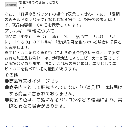
佐川急便でのお届けとなり
ます
なお、「普通ゆうパック」の場合は表示しません。また、「夏期
のみチルドゆうパック」などとなる場合は、記号での表示はせ
ず、商品内容欄にその旨を表示しています。
アレルギー情報について
商品に「小麦」「そば」「卵」「乳」「落花生」「えび」「か
に」「くるみ」のアレルギー特定8品目を含んでいる場合に品目名
を表示します。
※エビ・カニを除く魚介類（これらの魚介類を原材料として製造
された加工品も含む）は、漁獲漁法によりエビ・カニが混じって
いる場合があります。 また、これらの魚介類は、エサとしてエ
ビ・カニを食べている可能性があります。
その他
商品写真はイメージです。
商品内容として記載されていない「小道具類」はお届け
する商品に含まれておりません。
商品の色は、ご覧になるパソコンなどの環境により、実
際と異なる場合があります。