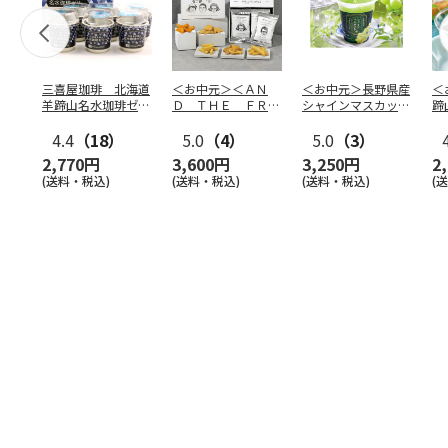
三喜屋珈琲 北海道
＜お中元＞＜ＡＮ
＜お中元＞長野県産
＜
羊蹄山名水珈琲ゼリ
Ｄ ＴＨＥ ＦＲＩ
シャインマスカット
蹄
ー詰合せ MCJ-AE
ＥＴ＞ドライフリッ
のゼリー
７
4.4
（18）
ト５種
5.0
（4）
…
5.0
（3）
2,770円
3,600円
3,250円
2
(送料・税込)
(送料・税込)
(送料・税込)
(