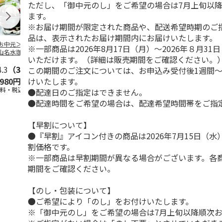
ただし、「御中元のし」をご希望の場合は7月上旬以
ます。
※お届け期間が限定された商品や、配送希望時期のご
品は、表示されたお届け期間内にお届けいたします。
お中元＞北海道羊
＜お中元＞＜ひとと
＜お中元＞＜銀座千
バンホーテン
※一部商品は2026年8月17日（月）～2026年８月3
山名水珈琲ゼリー
え＞３層デザートジ
疋屋＞銀座ゼリー９
コレートシロ
いただけます。（詳細は販売期間をご確認ください。
個
ュレパフェ～国産フ
個
ーション」
4.3
（3）
ルー
4.7
…
（10）
5.0
（5）
30g×21
…
この期間のご注文については、お申込み受付後1週間～
けいたします。
,980円
2,980円
3,240円
4,980円
送料・税込)
(送料・税込)
(送料・税込)
(送料・税込)
●配達日のご指定はできません。
●配達時間をご希望の場合は、配達希望時間帯をご指
【早割について】
●『早割』アイコン付きの商品は2026年7月15日（
割価格です。
※一部商品は早割期間が異なる場合がございます。各
期間をご確認ください。
【のし・包装について】
●ご希望により「のし」をお付けいたします。
※「御中元のし」をご希望の場合は7月上旬以降順次