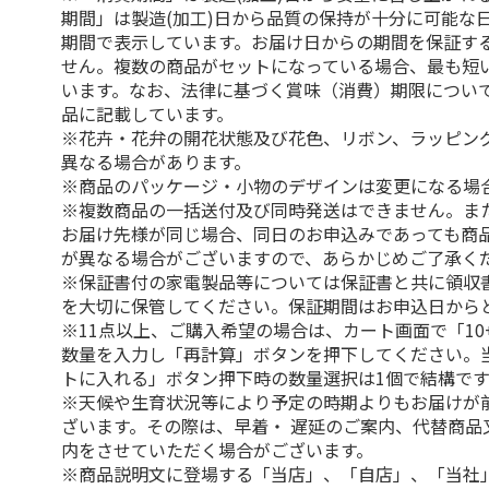
期間」は製造(加工)日から品質の保持が十分に可能な
期間で表示しています。お届け日からの期間を保証す
せん。複数の商品がセットになっている場合、最も短
います。なお、法律に基づく賞味（消費）期限につい
品に記載しています。
※花卉・花弁の開花状態及び花色、リボン、ラッピング
異なる場合があります。
※商品のパッケージ・小物のデザインは変更になる場
※複数商品の一括送付及び同時発送はできません。ま
お届け先様が同じ場合、同日のお申込みであっても商
が異なる場合がございますので、あらかじめご了承く
※保証書付の家電製品等については保証書と共に領収
を大切に保管してください。保証期間はお申込日から
※11点以上、ご購入希望の場合は、カート画面で「10
数量を入力し「再計算」ボタンを押下してください。
トに入れる」ボタン押下時の数量選択は1個で結構です
※天候や生育状況等により予定の時期よりもお届けが
ざいます。その際は、早着・ 遅延のご案内、代替商品
内をさせていただく場合がございます。
※商品説明文に登場する「当店」、「自店」、「当社