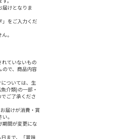
ます。
お届けとなりま
字」をご入力くだ
せん。
されていないもの
んので、商品内容
けについては、生
活魚介類)の一部・
のでご了承くださ
、お届けが消費・賞
さい。
け期間が変更にな
る日まで、「賞味