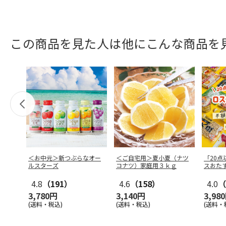
この商品を見た人は他にこんな商品を
＜お中元＞新つぶらなオー
＜ご自宅用＞夏小夏（ナツ
「20
ルスターズ
コナツ）家庭用３ｋｇ
スおた
4.8
（191）
4.6
（158）
4.0
（
3,780円
3,140円
3,98
(送料・税込)
(送料・税込)
(送料・