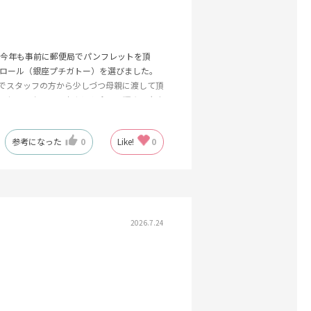
。今年も事前に郵便局でパンフレットを頂
ロール（銀座プチガトー）を選びました。
でスタッフの方から少しづつ母親に渡して頂
した。スタッフの方々にも食べて頂き、大変
参考になった
0
Like!
0
2026.7.24