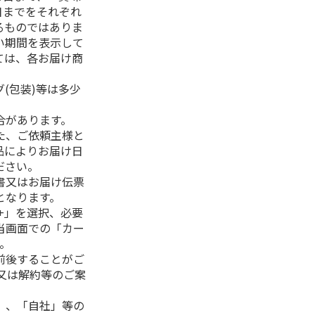
日までをそれぞれ
るものではありま
い期間を表示して
ては、各お届け商
(包装)等は多少
合があります。
た、ご依頼主様と
品によりお届け日
ださい。
書又はお届け伝票
となります。
+」を選択、必要
当画面での「カー
。
前後することがご
又は解約等のご案
」、「自社」等の