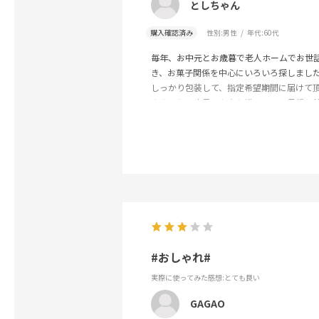
としちゃん
購入確認済み
性別:
男性
年代:
60代
毎年、お中元とお歳暮で老人ホームでお世
き、お菓子関係を中心にいろいろ探しまし
しっかり包装して、指定希望期間に届けて
きました。痴呆もかなり進んでいる母親も
好評でした。次は年末のお歳暮になります
#おしゃれ#
実際に使ってみた感想
:とても良い
GAGAO