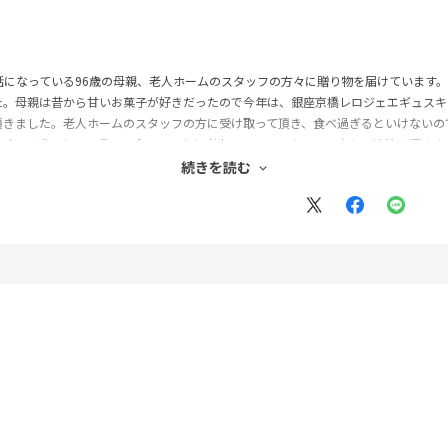
話になっている96歳の母親、老人ホームのスタッフの方々に贈り物を届けています
た。母親は昔から甘いお菓子が好きだったので今年は、銀座京橋レロジェエギュスキ
頂きました。老人ホームのスタッフの方に受け取って頂き、食べ過ぎるといけないの
美味しそうにとても喜んで食べていたと老人ホームのスタッフの方から連絡を頂きま
が、郵便局のネットショップを必ず利用させて頂きます。
続きを読む