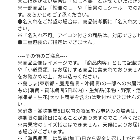
※ご指定がない場合は「のし不要」とさせていただき
※一部商品は「短冊のし」や「簡易のしシール」での
す。あらかじめご了承ください。
●名入れをご希望の場合は、商品備考欄に「名入れ文
さい。
※「名入れ不可」アイコン付きの商品は、対応できま
●二重包装のご指定はできません。
----その他のご注意----
※商品画像はイメージです。「商品内容」として記載
や「小道具類」はお届けする商品に含まれておりませ
をお確かめの上、お申込みください。
※島しょ(東京都・鹿児島県・沖縄県)の一部へのお届
もの(消費・賞味期間5日以内)・生鮮品(果物・野菜・
冷凍品・生花(セット商品を含む)は受付ができません
い。
※消費・賞味期間5日以内の商品をお申込みの場合は
味期限の最終日になることがありますのでご了承くだ
※青果物のサイズ指定はできません。天候によりお届
る場合がございます。
※「消費期間」は製造(加工)日から安全に召し上がれ