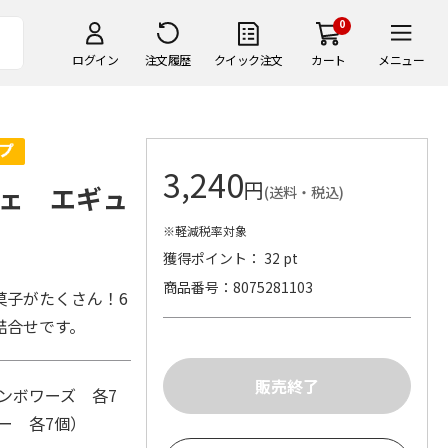
0
ログイン
注文履歴
クイック注文
カート
メニュー
3,240
円
ェ エギュ
(送料・税込)
※軽減税率対象
獲得ポイント： 32 pt
商品番号
8075281103
菓子がたくさん！6
詰合せです。
ンボワーズ 各7
ー 各7個）