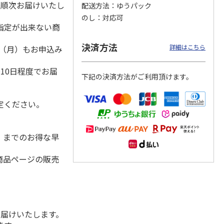
降順次お届けいたし
配送方法
ゆうパック
のし
対応可
指定が出来ない商
「チョ
＜沼津深海プリン工
【冷凍】三國シェフ
＜お中元＞＜ねんり
決済方法
詳細はこちら
1日（月）もお申込み
ップポ
房＞プレーン・深海
推奨 2種のブリュレ
ん家＞夏限定 ひと
）
プリンセット
6個セット(クレー
…
くちバーム詰合せ
5.0
（4）
４種
…
10日程度でお届
下記の決済方法がご利用頂けます。
3,900円
4,320円
3,980円
(送料・税込)
(送料・税込)
(送料・税込)
定ください。
水）までのお得な早
商品ページの販売
お届けいたします。