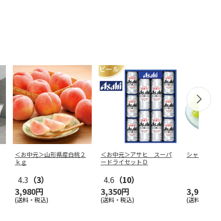
＜お中元＞山形県産白桃２
＜お中元＞アサヒ スーパ
シャインマ
ｋｇ
ードライセットＤ
4.3
（3）
4.6
（10）
3,980円
3,350円
3,980円
(送料・税込)
(送料・税込)
(送料・税込)