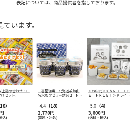
表記については、商品提供者を指しております。
見ています。
点以上詰め合わせ！ロ
三喜屋珈琲 北海道羊蹄山
＜お中元＞＜ＡＮＤ ＴＨ
すけセット」
名水珈琲ゼリー詰合せ MC
Ｅ ＦＲＩＥＴ＞ドライフ
J-AE
リット５種
…
18）
4.4
（18）
5.0
（4）
0円
2,770円
3,600円
税込)
(送料・税込)
(送料・税込)