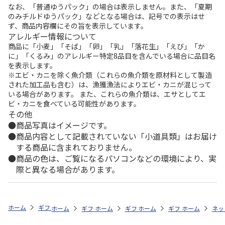
なお、「普通ゆうパック」の場合は表示しません。また、「夏期
のみチルドゆうパック」などとなる場合は、記号での表示はせ
ず、商品内容欄にその旨を表示しています。
アレルギー情報について
商品に「小麦」「そば」「卵」「乳」「落花生」「えび」「か
に」「くるみ」のアレルギー特定8品目を含んでいる場合に品目名
を表示します。
※エビ・カニを除く魚介類（これらの魚介類を原材料として製造
された加工品も含む）は、漁獲漁法によりエビ・カニが混じって
いる場合があります。 また、これらの魚介類は、エサとしてエ
ビ・カニを食べている可能性があります。
その他
商品写真はイメージです。
商品内容として記載されていない「小道具類」はお届け
する商品に含まれておりません。
商品の色は、ご覧になるパソコンなどの環境により、実
際と異なる場合があります。
ホーム
ギフトストア
お中元・夏ギフト特集 2026
お菓子・スイーツ
ホーム
ギフトストア
ホーム
ギフトストア
お中元・夏ギフト特集 2026
ホーム
ギフトストア
お中元・夏ギフト特集
ホーム
ネッ
お
お