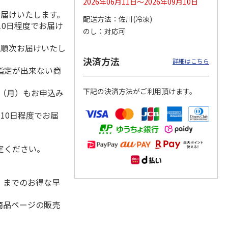
2026年06月11日～2026年09月10日
お届けいたします。
配送方法
佐川(冷凍)
10日程度でお届け
のし
対応可
冷凍】
＜お中元＞江戸日本
＜お中元＞ななこ
＜お中元＞菓匠 清
降順次お届けいたし
×花園
橋よもぎ草餅１６個
夏
閑院 葛水ようか
決済方法
詳細はこちら
ツ大福
入
ん・抹茶わらび餅詰
指定が出来ない商
4.0
（1）
4.5
（2）
合せ（
…
2,000円
2,160円
3,990円
下記の決済方法がご利用頂けます。
1日（月）もお申込み
(送料・税込)
(送料・税込)
(送料・税込)
）
10日程度でお届
定ください。
水）までのお得な早
商品ページの販売