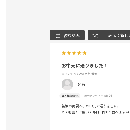
絞り込み
表示：新し
お中元に送りました！
実際に使ってみた感想
:普通
とも
購入確認済み
年代:
50代
性別:
女性
義娘の両親へ、お中元で送りました。
とても喜んで頂いて毎日1個ずつ食べますね