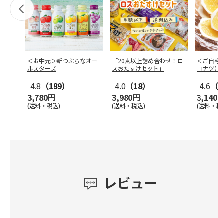
＜お中元＞新つぶらなオー
「20点以上詰め合わせ！ロ
＜ご自
ルスターズ
スおたすけセット」
コナツ
4.8
（189）
4.0
（18）
4.6
（
3,780円
3,980円
3,14
(送料・税込)
(送料・税込)
(送料・
レビュー