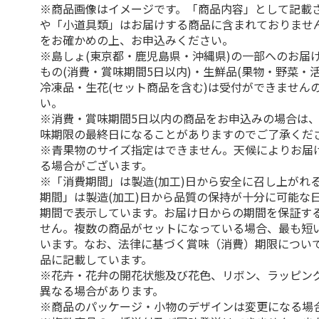
※商品画像はイメージです。「商品内容」として記載
や「小道具類」はお届けする商品に含まれておりませ
をお確かめの上、お申込みください。
※島しょ(東京都・鹿児島県・沖縄県)の一部へのお届
もの(消費・賞味期間5日以内)・生鮮品(果物・野菜・
冷凍品・生花(セット商品を含む)は受付ができません
い。
※消費・賞味期間5日以内の商品をお申込みの場合は
味期限の最終日になることがありますのでご了承くだ
※青果物のサイズ指定はできません。天候によりお届
る場合がございます。
※「消費期間」は製造(加工)日から安全に召し上がれ
期間」は製造(加工)日から品質の保持が十分に可能な
期間で表示しています。お届け日からの期間を保証す
せん。複数の商品がセットになっている場合、最も短
います。なお、法律に基づく賞味（消費）期限につい
品に記載しています。
※花卉・花弁の開花状態及び花色、リボン、ラッピング
異なる場合があります。
※商品のパッケージ・小物のデザインは変更になる場