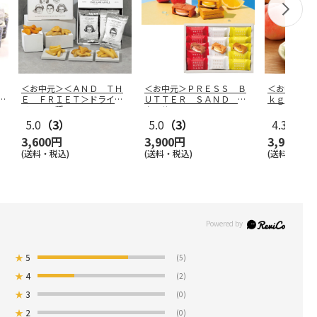
＜お中元＞＜ＡＮＤ ＴＨ
＜お中元＞ＰＲＥＳＳ Ｂ
＜お中元＞
C
Ｅ ＦＲＩＥＴ＞ドライフ
ＵＴＴＥＲ ＳＡＮＤ バ
ｋｇ
リット５種
…
ターサンド
…
5.0
（3）
5.0
（3）
4.3
（3）
3,600円
3,900円
3,980円
(送料・税込)
(送料・税込)
(送料・税込)
★
5
(5)
★
4
(2)
★
3
(0)
★
2
(0)