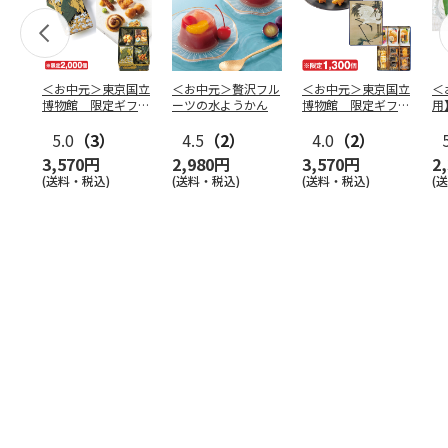
＜お中元＞東京国立
＜お中元＞贅沢フル
＜お中元＞東京国立
＜
博物館 限定ギフ
ーツの水ようかん
博物館 限定ギフ
用
ト 麻布かりんと
ト がんこ職人 鶴
水
八橋蒔
5.0
（3）
…
4.5
（2）
図 吉
4.0
（2）
…
（
3,570円
2,980円
3,570円
2
(送料・税込)
(送料・税込)
(送料・税込)
(