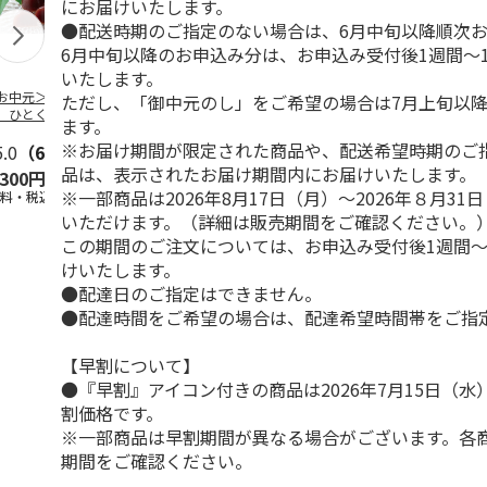
にお届けいたします。
●配送時期のご指定のない場合は、6月中旬以降順次
6月中旬以降のお申込み分は、お申込み受付後1週間～
いたします。
お中元＞【お徳
【冷凍】北海道 冷
＜お中元＞国産果実
＜お中元＞【
ただし、「御中元のし」をご希望の場合は7月上旬以
】ひとくちミニ
やしぜんざい 3種6
の新食感くずバー
＜銀座千疋屋
ます。
ようかん５０個
本セット
万頭＞フルー
※お届け期間が限定された商品や、配送希望時期のご
東日本
5.0
（6）
…
5.0
（3）
5.0
（3）
＆ど
…
品は、表示されたお届け期間内にお届けいたします。
,300円
4,860円
3,400円
4,640円
※一部商品は2026年8月17日（月）～2026年８月3
送料・税込)
(送料・税込)
(送料・税込)
(送料・税込)
いただけます。（詳細は販売期間をご確認ください。
この期間のご注文については、お申込み受付後1週間～
けいたします。
●配達日のご指定はできません。
●配達時間をご希望の場合は、配達希望時間帯をご指
【早割について】
●『早割』アイコン付きの商品は2026年7月15日（
割価格です。
※一部商品は早割期間が異なる場合がございます。各
期間をご確認ください。