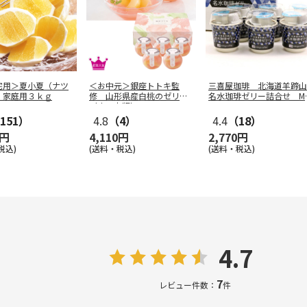
宅用＞夏小夏（ナツ
＜お中元＞銀座トトキ監
三喜屋珈琲 北海道羊蹄山
）家庭用３ｋｇ
修 山形県産白桃のゼリー
名水珈琲ゼリー詰合せ M
（東日本版）
J-AE
151）
4.8
（4）
4.4
（18）
0円
4,110円
2,770円
税込)
(送料・税込)
(送料・税込)
4.7
7
レビュー件数：
件