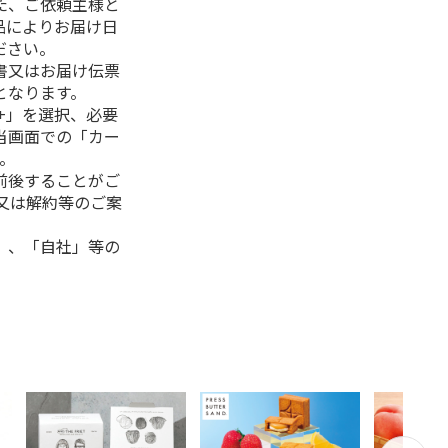
た、ご依頼主様と
品によりお届け日
ださい。
書又はお届け伝票
となります。
+」を選択、必要
当画面での「カー
。
前後することがご
又は解約等のご案
」、「自社」等の