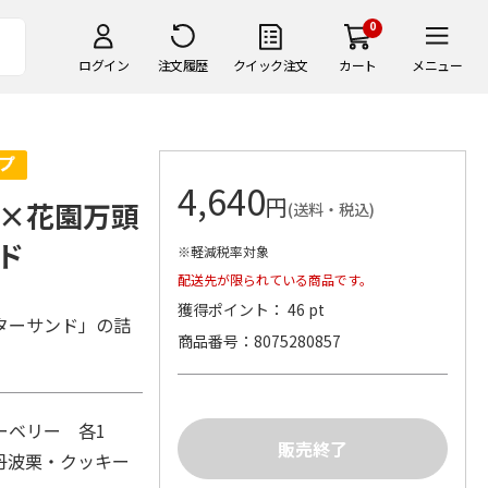
0
ログイン
注文履歴
クイック注文
カート
メニュー
4,640
円
×花園万頭
(送料・税込)
ド
※軽減税率対象
配送先が限られている商品です。
獲得ポイント： 46 pt
ターサンド」の詰
商品番号
8075280857
ーベリー 各1
丹波栗・クッキー