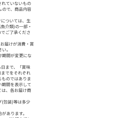
されていないもの
んので、商品内容
けについては、生
活魚介類)の一部・
のでご了承くださ
、お届けが消費・賞
さい。
け期間が変更にな
る日まで、「賞味
日までをそれぞれ
るものではありま
い期間を表示して
ては、各お届け商
(包装)等は多少
合があります。