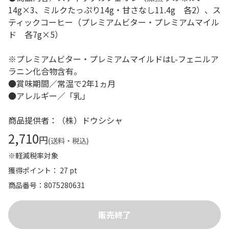
14g×3、ミルクたっぷり14g・甘さなし11.4g 各2）、ス
ティックコーヒー（プレミアムビター・プレミアムマイル
ド 各7g×5）
※プレミアムビター・プレミアムマイルドはL-フェニルア
ラニン化合物含有。
●賞味期間／常温で2年1ヵ月
●アレルギー／「乳」
商品提供者：（株）ドウシシャ
2,710
円
(送料・税込)
※軽減税率対象
獲得ポイント： 27 pt
商品番号
8075280631