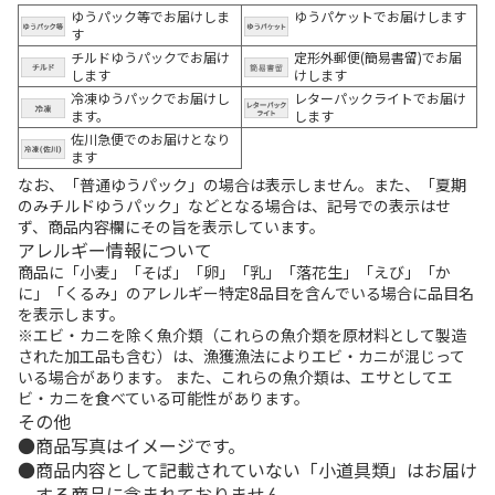
ゆうパック等でお届けしま
ゆうパケットでお届けします
す
チルドゆうパックでお届け
定形外郵便(簡易書留)でお届
します
けします
冷凍ゆうパックでお届けし
レターパックライトでお届け
ます。
します
佐川急便でのお届けとなり
ます
なお、「普通ゆうパック」の場合は表示しません。また、「夏期
のみチルドゆうパック」などとなる場合は、記号での表示はせ
ず、商品内容欄にその旨を表示しています。
アレルギー情報について
商品に「小麦」「そば」「卵」「乳」「落花生」「えび」「か
に」「くるみ」のアレルギー特定8品目を含んでいる場合に品目名
を表示します。
※エビ・カニを除く魚介類（これらの魚介類を原材料として製造
された加工品も含む）は、漁獲漁法によりエビ・カニが混じって
いる場合があります。 また、これらの魚介類は、エサとしてエ
ビ・カニを食べている可能性があります。
その他
商品写真はイメージです。
商品内容として記載されていない「小道具類」はお届け
する商品に含まれておりません。