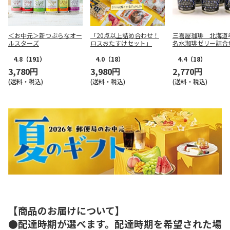
＜お中元＞新つぶらなオー
「20点以上詰め合わせ！
三喜屋珈琲 北海道
ルスターズ
ロスおたすけセット」
名水珈琲ゼリー詰合
CJ-AE
4.8
（191）
4.0
（18）
4.4
（18）
3,780円
3,980円
2,770円
(送料・税込)
(送料・税込)
(送料・税込)
【商品のお届けについて】
●配達時期が選べます。配達時期を希望された場