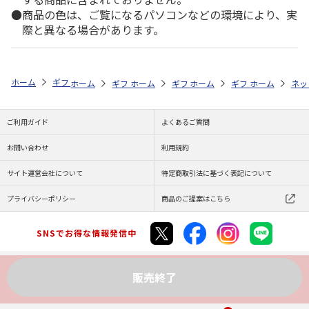
商品の色は、ご覧になるパソコンなどの環境により、実
際と異なる場合があります。
ホーム
ギフトストア
お中元・夏ギフト特集 2026
ドリンク
＜お
ホーム
ギフトストア
ホーム
ギフトストア
お中元・夏ギフト特集 2026
ホーム
ギフトストア
お中元・夏ギフト特集
ホーム
ネッ
お
ド
ご利用ガイド
よくあるご質問
お問い合わせ
利用規約
サイト運営会社について
特定商取引法に基づく表記について
プライバシーポリシー
商品のご提案はこちら
SNSでお得な情報発信中
販売終了
Copyright (C) JAPAN POST Co.,Ltd. All Rights Reserved.