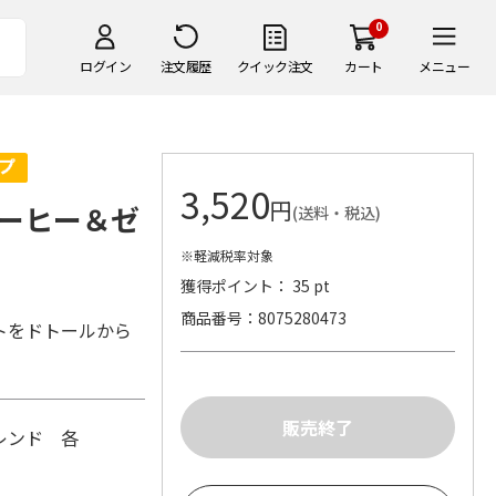
0
ログイン
注文履歴
クイック注文
カート
メニュー
3,520
円
ーヒー＆ゼ
(送料・税込)
※軽減税率対象
獲得ポイント： 35 pt
商品番号
8075280473
トをドトールから
レンド 各