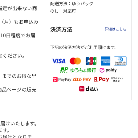
配送方法
ゆうパック
指定が出来ない商
のし
対応可
1日（月）もお申込み
）
「スリ
＜お中元＞＜コカ・
九州産野菜青汁 １
＜お中元＞＜キーコ
決済方法
詳細はこちら
ールア
コーラ＞健康茶詰合
箱
ーヒー＞アイスコー
10日程度でお届
性表示
せ ＣＫＯ－３０Ａ
ヒー＆ジュース＆ド
4.8
（8）
リン
…
下記の決済方法がご利用頂けます。
3,680円
1,880円
3,480円
定ください。
(送料・税込)
(送料・税込)
(送料・税込)
水）までのお得な早
商品ページの販売
お届けいたします。
ます。
お届けとなりま