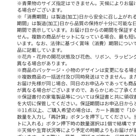
※青果物のサイズ指定はできません。天候によりお届
る場合がございます。
※「消費期間」は製造(加工)日から安全に召し上がれ
期間」は製造(加工)日から品質の保持が十分に可能な
期間で表示しています。お届け日からの期間を保証す
せん。複数の商品がセットになっている場合、最も短
います。なお、法律に基づく賞味（消費）期限につい
品に記載しています。
※花卉・花弁の開花状態及び花色、リボン、ラッピング
異なる場合があります。
※商品のパッケージ・小物のデザインは変更になる場
※複数商品の一括送付及び同時発送はできません。ま
お届け先様が同じ場合、同日のお申込みであっても商
が異なる場合がございますので、あらかじめご了承く
※保証書付の家電製品等については保証書と共に領収
を大切に保管してください。保証期間はお申込日から
※11点以上、ご購入希望の場合は、カート画面で「10
数量を入力し「再計算」ボタンを押下してください。
トに入れる」ボタン押下時の数量選択は1個で結構です
※天候や生育状況等により予定の時期よりもお届けが