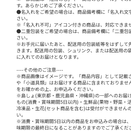
す。あらかじめご了承ください。
●名入れをご希望の場合は、商品備考欄に「名入れ文
さい。
※「名入れ不可」アイコン付きの商品は、対応できま
●二重包装をご希望の場合は、商品備考欄に「二重包
さい。
※お手元に届いたあと、配送用の包装紙等をはずして
きます。配送用の包装、シュリンク、または配送用の
に入れてのお届けとなります。
----その他のご注意----
※商品画像はイメージです。「商品内容」として記載
や「小道具類」はお届けする商品に含まれておりませ
をお確かめの上、お申込みください。
※島しょ(東京都・鹿児島県・沖縄県)の一部へのお届
もの(消費・賞味期間5日以内)・生鮮品(果物・野菜・
冷凍品・生花(セット商品を含む)は受付ができません
い。
※消費・賞味期間5日以内の商品をお申込みの場合は
味期限の最終日になることがありますのでご了承くだ