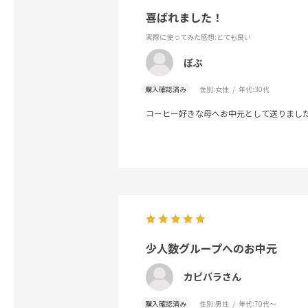
喜ばれました！
実際に使ってみた感想
:とても良い
ぼぶ
購入確認済み
性別:
女性
年代:
30代
コーヒー好きな母へお中元として送りまし
少人数グループへのお中元
カピバラさん
購入確認済み
性別:
男性
年代:
70代～