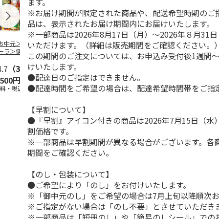
ます。
※お届け期間が限定された商品や、配送希望時期のご
品は、表示されたお届け期間内にお届けいたします。
※一部商品は2026年8月17日（月）～2026年８月3
いただけます。（詳細は販売期間をご確認ください。
お中元＞＜コカ・
トワイニング「腸活
＜お中元＞＜山田養
トワイニング
ーラ＞健康飲料詰
ミルクティー（機能
蜂場＞ハニードリン
ープ カモミ
この期間のご注文については、お申込み受付後1週間～
せ ＣＫＤ－３０
性表示食品）」7本
クセット（ＨＤ－３
ップル（機能
けいたします。
4.7
（3）
入×
…
０）
5.0
（1）
食品
…
●配達日のご指定はできません。
,500円
3,980円
3,480円
3,980円
●配達時間をご希望の場合は、配達希望時間帯をご指
送料・税込)
(送料・税込)
(送料・税込)
(送料・税込)
【早割について】
●『早割』アイコン付きの商品は2026年7月15日（
割価格です。
※一部商品は早割期間が異なる場合がございます。各
期間をご確認ください。
【のし・包装について】
●ご希望により「のし」をお付けいたします。
※「御中元のし」をご希望の場合は7月上旬以降順次
※ご指定がない場合は「のし不要」とさせていただき
※一部商品は「短冊のし」や「簡易のしシール」での