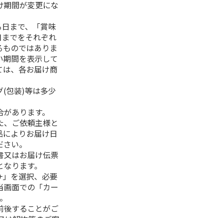
け期間が変更にな
る日まで、「賞味
日までをそれぞれ
るものではありま
い期間を表示して
ては、各お届け商
(包装)等は多少
合があります。
た、ご依頼主様と
品によりお届け日
ださい。
書又はお届け伝票
となります。
+」を選択、必要
当画面での「カー
。
前後することがご