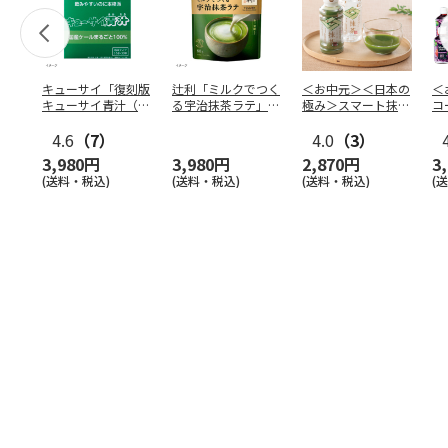
キューサイ「復刻版
辻利「ミルクでつく
＜お中元＞＜日本の
＜
キューサイ青汁（30
る宇治抹茶ラテ」
極み＞スマート抹
コ
本入）」×4箱
80g×12袋
茶 １０本
合
4.6
（7）
4.0
（3）
Ａ
3,980円
3,980円
2,870円
3
(送料・税込)
(送料・税込)
(送料・税込)
(