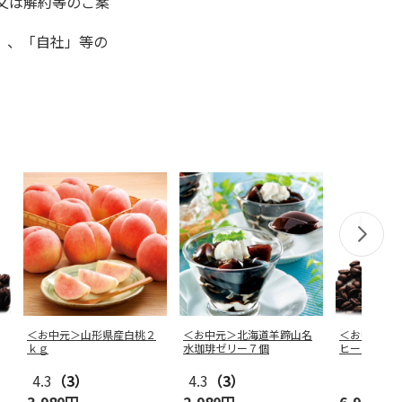
又は解約等のご案
」、「自社」等の
＜お中元＞山形県産白桃２
＜お中元＞北海道羊蹄山名
＜お中元＞
ｋｇ
水珈琲ゼリー７個
ヒー１２本
4.3
（3）
4.3
（3）