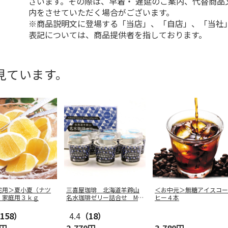
ざいます。その際は、早着・ 遅延のご案内、代替商品
内をさせていただく場合がございます。
※商品説明文に登場する「当店」、「自店」、「当社
表記については、商品提供者を指しております。
見ています。
宅用＞夏小夏（ナツ
三喜屋珈琲 北海道羊蹄山
＜お中元＞無糖アイスコー
）家庭用３ｋｇ
名水珈琲ゼリー詰合せ MC
ヒー４本
J-AE
158）
4.4
（18）