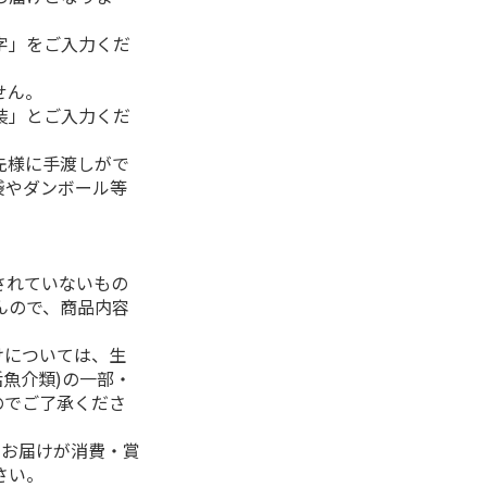
字」をご入力くだ
せん。
装」とご入力くだ
先様に手渡しがで
袋やダンボール等
されていないもの
んので、商品内容
けについては、生
活魚介類)の一部・
のでご了承くださ
、お届けが消費・賞
さい。