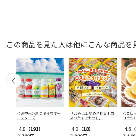
この商品を見た人は他にこんな商品を
＜お中元＞新つぶらなオー
「20点以上詰め合わせ！ロ
＜ご自
ルスターズ
スおたすけセット」
コナツ
4.8
（191）
4.0
（18）
4.6
（