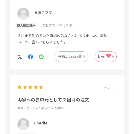
まあこママ
性別:
女性
年代:
50代
購入確認済み
３月まで勤めていた職場のみなさんに送りました。美味し
い、と、喜んでもらえました。
参考になった
0
Like!
0
2026.7.3
両家へのお中元として２回目の注文
実際に使ってみた感想
:とても良い
Charlie