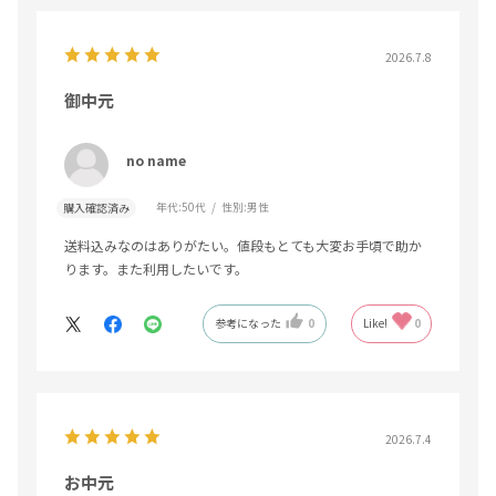
2026.7.8
御中元
no name
年代:
50代
性別:
男性
購入確認済み
送料込みなのはありがたい。値段もとても大変お手頃で助か
ります。また利用したいです。
参考になった
0
Like!
0
2026.7.4
お中元