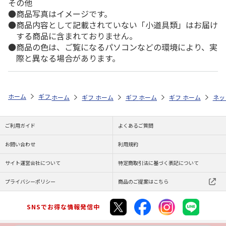
その他
商品写真はイメージです。
商品内容として記載されていない「小道具類」はお届け
する商品に含まれておりません。
商品の色は、ご覧になるパソコンなどの環境により、実
際と異なる場合があります。
ホーム
ギフトストア
お中元・夏ギフト特集 2026
ドリンク
＜お
ホーム
ギフトストア
ホーム
ギフトストア
お中元・夏ギフト特集 2026
ホーム
ギフトストア
お中元・夏ギフト特集
ホーム
ネッ
お
ド
ご利用ガイド
よくあるご質問
お問い合わせ
利用規約
サイト運営会社について
特定商取引法に基づく表記について
プライバシーポリシー
商品のご提案はこちら
SNSでお得な情報発信中