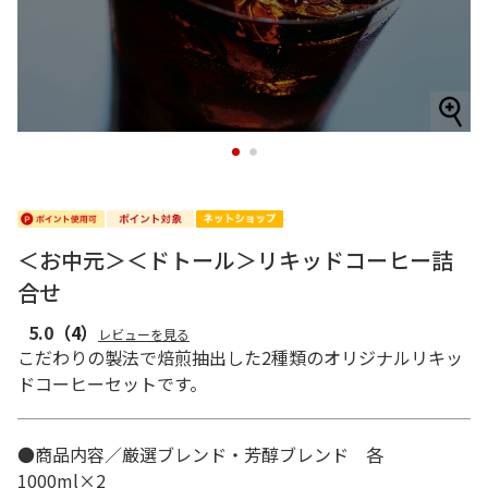
1
2
＜お中元＞＜ドトール＞リキッドコーヒー詰
合せ
5.0
（4）
レビューを見る
こだわりの製法で焙煎抽出した2種類のオリジナルリキッ
ドコーヒーセットです。
●商品内容／厳選ブレンド・芳醇ブレンド 各
1000ml×2