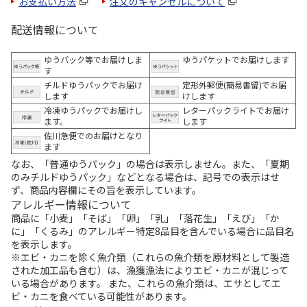
お支払い方法
注文のキャンセルについて
配送情報について
ゆうパック等でお届けしま
ゆうパケットでお届けします
す
チルドゆうパックでお届け
定形外郵便(簡易書留)でお届
します
けします
冷凍ゆうパックでお届けし
レターパックライトでお届け
ます。
します
佐川急便でのお届けとなり
ます
なお、「普通ゆうパック」の場合は表示しません。また、「夏期
のみチルドゆうパック」などとなる場合は、記号での表示はせ
ず、商品内容欄にその旨を表示しています。
アレルギー情報について
商品に「小麦」「そば」「卵」「乳」「落花生」「えび」「か
に」「くるみ」のアレルギー特定8品目を含んでいる場合に品目名
を表示します。
※エビ・カニを除く魚介類（これらの魚介類を原材料として製造
された加工品も含む）は、漁獲漁法によりエビ・カニが混じって
いる場合があります。 また、これらの魚介類は、エサとしてエ
ビ・カニを食べている可能性があります。