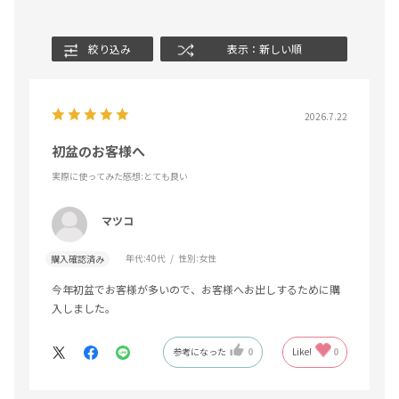
絞り込み
表示：新しい順
2026.7.22
初盆のお客様へ
実際に使ってみた感想
:とても良い
マツコ
年代:
40代
性別:
女性
購入確認済み
今年初盆でお客様が多いので、お客様へお出しするために購
入しました。
参考になった
0
Like!
0