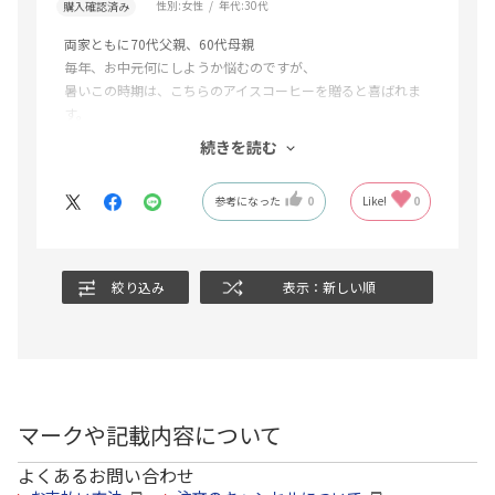
性別:
女性
年代:
30代
購入確認済み
両家ともに70代父親、60代母親
毎年、お中元何にしようか悩むのですが、
暑いこの時期は、こちらのアイスコーヒーを贈ると喜ばれま
す。
無糖なので、あまさの調整はそれぞれのお家で行ってもらえ
続きを読む
るし、紙パックなのでゴミも捨てやすい。味もいいようで、
お礼連絡が来る際とても喜んでいる様子。今後も注文しよう
参考になった
0
Like!
0
と思います。
絞り込み
表示：新しい順
マークや記載内容について
よくあるお問い合わせ