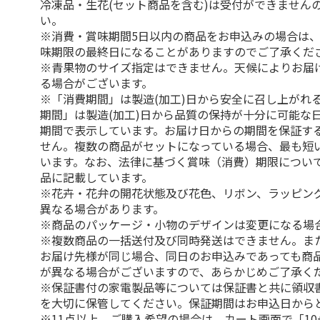
冷凍品・生花(セット商品を含む)は受付ができません
い。
※消費・賞味期間5日以内の商品をお申込みの場合は
味期限の最終日になることがありますのでご了承くだ
※青果物のサイズ指定はできません。天候によりお届
る場合がございます。
※「消費期間」は製造(加工)日から安全に召し上がれ
期間」は製造(加工)日から品質の保持が十分に可能な
期間で表示しています。お届け日からの期間を保証す
せん。複数の商品がセットになっている場合、最も短
います。なお、法律に基づく賞味（消費）期限につい
品に記載しています。
※花卉・花弁の開花状態及び花色、リボン、ラッピング
異なる場合があります。
※商品のパッケージ・小物のデザインは変更になる場
※複数商品の一括送付及び同時発送はできません。ま
お届け先様が同じ場合、同日のお申込みであっても商
が異なる場合がございますので、あらかじめご了承く
※保証書付の家電製品等については保証書と共に領収
を大切に保管してください。保証期間はお申込日から
※11点以上、ご購入希望の場合は、カート画面で「10