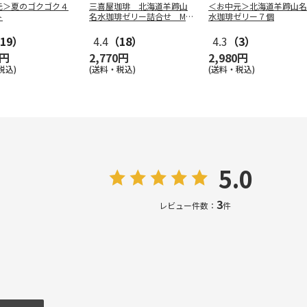
元＞夏のゴクゴク４
三喜屋珈琲 北海道羊蹄山
＜お中元＞北海道羊蹄山名
ト
名水珈琲ゼリー詰合せ MC
水珈琲ゼリー７個
J-AE
19）
4.4
（18）
4.3
（3）
0円
2,770円
2,980円
税込)
(送料・税込)
(送料・税込)
5.0
3
レビュー件数：
件