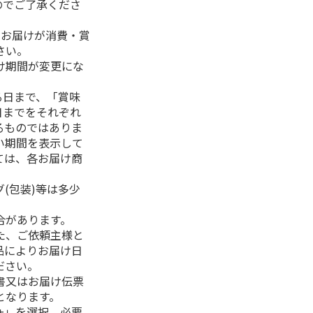
のでご了承くださ
、お届けが消費・賞
さい。
け期間が変更にな
る日まで、「賞味
日までをそれぞれ
るものではありま
い期間を表示して
ては、各お届け商
(包装)等は多少
合があります。
た、ご依頼主様と
品によりお届け日
ださい。
書又はお届け伝票
となります。
+」を選択、必要