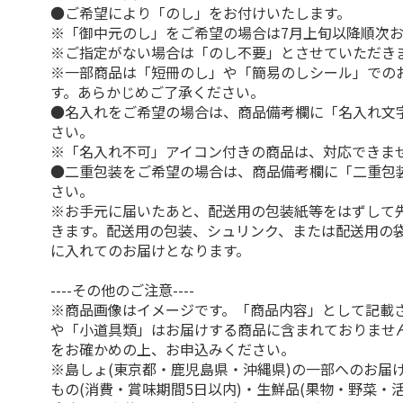
●ご希望により「のし」をお付けいたします。
※「御中元のし」をご希望の場合は7月上旬以降順次
※ご指定がない場合は「のし不要」とさせていただき
※一部商品は「短冊のし」や「簡易のしシール」での
す。あらかじめご了承ください。
●名入れをご希望の場合は、商品備考欄に「名入れ文
さい。
※「名入れ不可」アイコン付きの商品は、対応できま
●二重包装をご希望の場合は、商品備考欄に「二重包
さい。
※お手元に届いたあと、配送用の包装紙等をはずして
きます。配送用の包装、シュリンク、または配送用の
に入れてのお届けとなります。
----その他のご注意----
※商品画像はイメージです。「商品内容」として記載
や「小道具類」はお届けする商品に含まれておりませ
をお確かめの上、お申込みください。
※島しょ(東京都・鹿児島県・沖縄県)の一部へのお届
もの(消費・賞味期間5日以内)・生鮮品(果物・野菜・