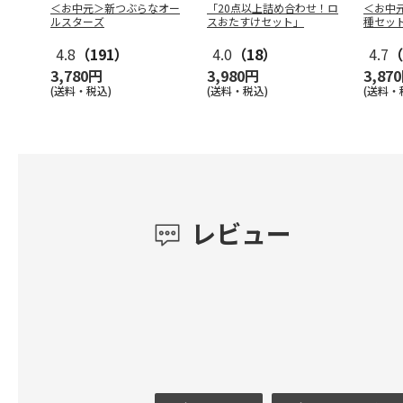
＜お中元＞新つぶらなオー
「20点以上詰め合わせ！ロ
＜お中
ルスターズ
スおたすけセット」
種セッ
4.8
（191）
4.0
（18）
4.7
（
3,780円
3,980円
3,87
(送料・税込)
(送料・税込)
(送料・
レビュー