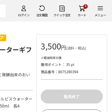
0
ログイン
注文履歴
クイック注文
カート
メニュー
3,500
円
ーターギフ
(送料・税込)
※軽減税率対象
獲得ポイント： 35 pt
商品番号
8075280394
と発酵由来のおい
カルピスウォーター
50ml 各4