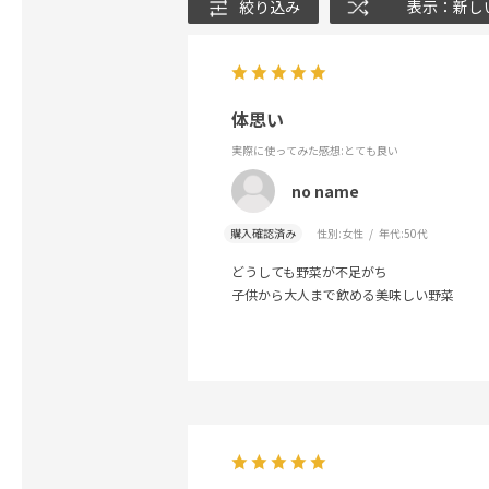
絞り込み
表示：新し
体思い
実際に使ってみた感想
:とても良い
no name
購入確認済み
性別:
女性
年代:
50代
どうしても野菜が不足がち
子供から大人まで飲める美味しい野菜