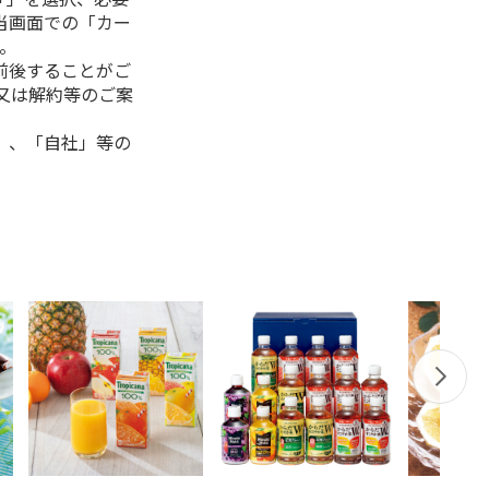
当画面での「カー
。
前後することがご
又は解約等のご案
」、「自社」等の