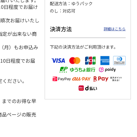
お届けいたします。
配送方法
ゆうパック
10日程度でお届け
のし
対応可
降順次お届けいたし
ＷＥＢ定期便つぶら
ももうめ・りんごう
＜お中元＞新つぶら
決済方法
詳細はこちら
なバラエティコース
めアソート
なオールスターズ
指定が出来ない商
２箱
）
4.6
（11）
4.4
（14）
5.0
（7）
1日（月）もお申込み
下記の決済方法がご利用頂けます。
3,580円
3,460円
7,250円
）
(送料・税込)
(送料・税込)
(送料・税込)
10日程度でお届
定ください。
水）までのお得な早
商品ページの販売