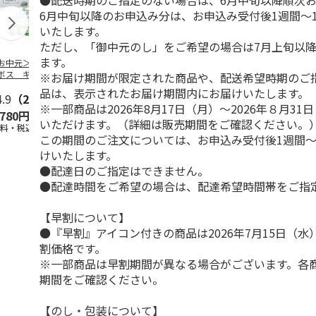
●配送時期のご指定のない場合は、6月中旬以降順次
6月中旬以降のお申込み分は、お申込み受付後1週間～
いたします。
ただし、「御中元のし」をご希望の場合は7月上旬以
ます。
お中元＞つぶらな
つぶらなパイン
＜お中元＞夏のゴク
ももうめＡ
ボス ギフト
ゴク４種セット
※お届け期間が限定された商品や、配送希望時期のご
品は、表示されたお届け期間内にお届けいたします。
4.9
（28）
4.9
（29）
4.7
（19）
4.7
（14
※一部商品は2026年8月17日（月）～2026年８月3
,780円
3,880円
3,870円
2,900円
いただけます。（詳細は販売期間をご確認ください。
送料・税込)
(送料・税込)
(送料・税込)
(送料・税込)
この期間のご注文については、お申込み受付後1週間～
けいたします。
●配達日のご指定はできません。
●配達時間をご希望の場合は、配達希望時間帯をご指
【早割について】
●『早割』アイコン付きの商品は2026年7月15日（
割価格です。
※一部商品は早割期間が異なる場合がございます。各
期間をご確認ください。
【のし・包装について】