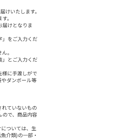
お届けいたします。
ます。
お届けとなりま
字」をご入力くだ
せん。
装」とご入力くだ
先様に手渡しがで
袋やダンボール等
されていないもの
んので、商品内容
けについては、生
活魚介類)の一部・