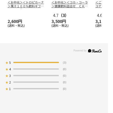
＜お中元＞＜トロピカーナ
＜お中元＞＜コカ・コーラ
＜ご自宅用
＞果汁１００％飲料ギフ
＞健康飲料詰合せ ＣＫＤ
コナツ）家
ト １２本
－３０Ａ
4.7
（3）
4.6
（15
2,600円
3,500円
3,140円
(送料・税込)
(送料・税込)
(送料・税込)
★
5
(3)
★
4
(0)
★
3
(0)
★
2
(0)
★
1
(0)