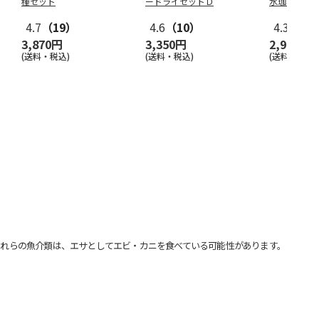
種セット
ードライセットＤ
水珈琲ゼリ
4.7
（19）
4.6
（10）
4.3
（3）
3,870円
3,350円
2,980円
(送料・税込)
(送料・税込)
(送料・税込)
れらの魚介類は、エサとしてエビ・カニを食べている可能性があります。