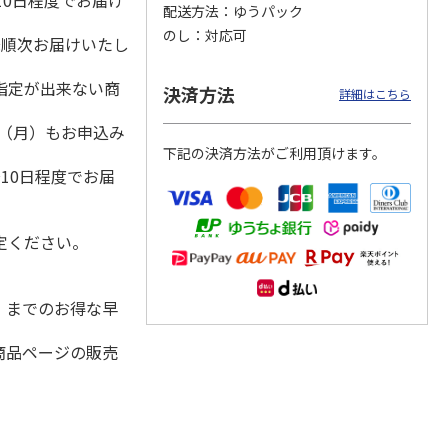
10日程度でお届け
配送方法
ゆうパック
のし
対応可
降順次お届けいたし
指定が出来ない商
ＷＥＢ定期便つぶら
ももうめ・りんごう
＜お中元＞新つぶら
決済方法
詳細はこちら
なバラエティコース
めアソート
なオールスターズ
２箱
1日（月）もお申込み
）
4.6
（11）
4.4
（14）
5.0
（7）
）
下記の決済方法がご利用頂けます。
3,580円
3,460円
7,250円
10日程度でお届
(送料・税込)
(送料・税込)
(送料・税込)
定ください。
水）までのお得な早
商品ページの販売