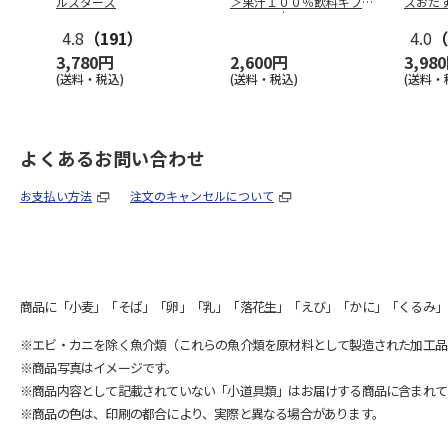
ルスターズ
＞果汁１００％飲料ギフ
スおた
ト １２本
4.8
（191）
4.0
（
3,780円
2,600円
3,98
(送料・税込)
(送料・税込)
(送料・
よくあるお問い合わせ
お支払い方法
注文のキャンセルについて
商品に「小麦」「そば」「卵」「乳」「落花生」「えび」「かに」「くるみ」
※エビ・カニを除く魚介類（これらの魚介類を原材料として製造された加工品
※商品写真はイメージです。
※商品内容として記載されていない「小道具類」はお届けする商品に含まれて
※商品の色は、印刷の都合により、実際と異なる場合があります。