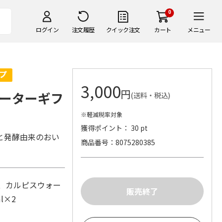
0
ログイン
注文履歴
クイック注文
カート
メニュー
3,000
円
ーターギフ
(送料・税込)
※軽減税率対象
獲得ポイント： 30 pt
と発酵由来のおい
商品番号
8075280385
7、カルピスウォー
ml×2