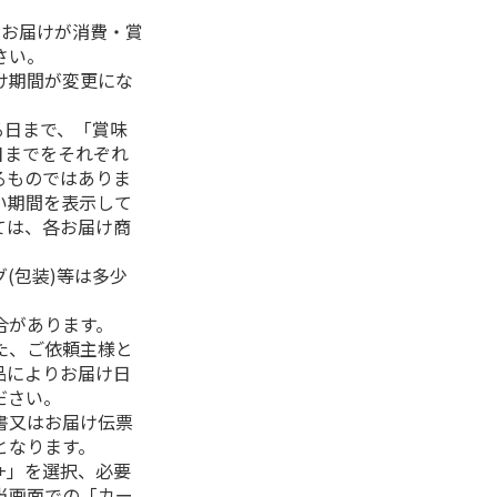
、お届けが消費・賞
さい。
け期間が変更にな
る日まで、「賞味
日までをそれぞれ
るものではありま
い期間を表示して
ては、各お届け商
(包装)等は多少
合があります。
た、ご依頼主様と
品によりお届け日
ださい。
書又はお届け伝票
となります。
+」を選択、必要
当画面での「カー