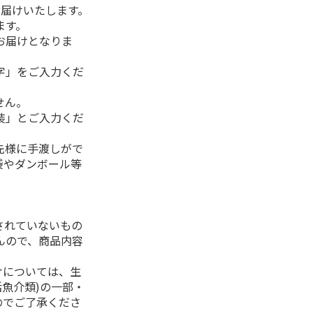
お届けいたします。
ます。
お届けとなりま
字」をご入力くだ
せん。
装」とご入力くだ
先様に手渡しがで
袋やダンボール等
されていないもの
んので、商品内容
けについては、生
活魚介類)の一部・
のでご了承くださ