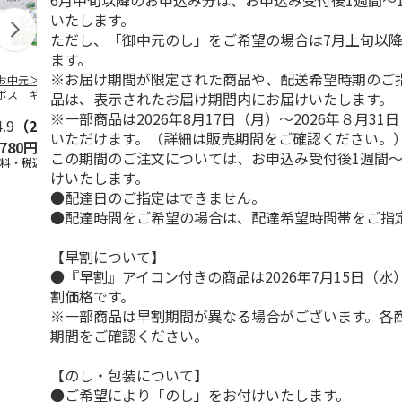
6月中旬以降のお申込み分は、お申込み受付後1週間～
いたします。
ただし、「御中元のし」をご希望の場合は7月上旬以
ます。
※お届け期間が限定された商品や、配送希望時期のご
お中元＞つぶらな
つぶらなパイン
＜お中元＞夏のゴク
ももうめＡ
ボス ギフト
ゴク４種セット
品は、表示されたお届け期間内にお届けいたします。
※一部商品は2026年8月17日（月）～2026年８月3
4.9
（28）
4.9
（29）
4.7
（19）
4.7
（14
いただけます。（詳細は販売期間をご確認ください。
,780円
3,880円
3,870円
2,900円
この期間のご注文については、お申込み受付後1週間～
送料・税込)
(送料・税込)
(送料・税込)
(送料・税込)
けいたします。
●配達日のご指定はできません。
●配達時間をご希望の場合は、配達希望時間帯をご指
【早割について】
●『早割』アイコン付きの商品は2026年7月15日（
割価格です。
※一部商品は早割期間が異なる場合がございます。各
期間をご確認ください。
【のし・包装について】
●ご希望により「のし」をお付けいたします。