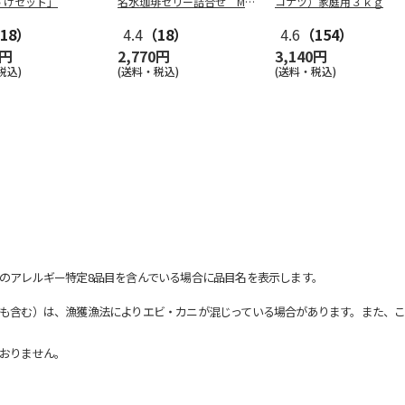
すけセット」
名水珈琲ゼリー詰合せ MC
コナツ）家庭用３ｋｇ
J-AE
18）
4.4
（18）
4.6
（154）
0円
2,770円
3,140円
税込)
(送料・税込)
(送料・税込)
のアレルギー特定8品目を含んでいる場合に品目名を表示します。
も含む）は、漁獲漁法によりエビ・カニが混じっている場合があります。また、こ
おりません。