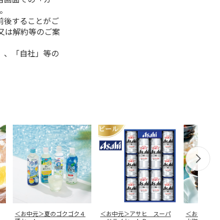
。
前後することがご
又は解約等のご案
」、「自社」等の
＜お中元＞夏のゴクゴク４
＜お中元＞アサヒ スーパ
＜お中元＞