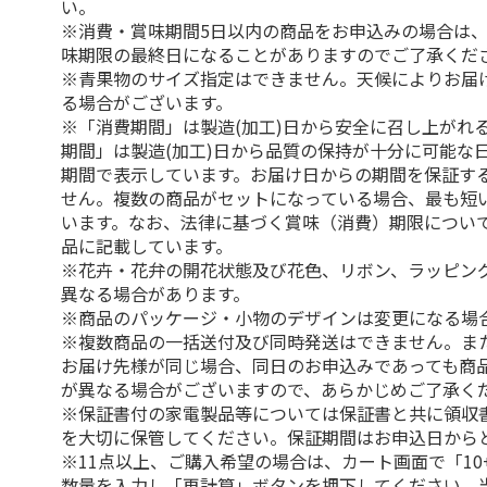
い。
※消費・賞味期間5日以内の商品をお申込みの場合は
味期限の最終日になることがありますのでご了承くだ
※青果物のサイズ指定はできません。天候によりお届
る場合がございます。
※「消費期間」は製造(加工)日から安全に召し上がれ
期間」は製造(加工)日から品質の保持が十分に可能な
期間で表示しています。お届け日からの期間を保証す
せん。複数の商品がセットになっている場合、最も短
います。なお、法律に基づく賞味（消費）期限につい
品に記載しています。
※花卉・花弁の開花状態及び花色、リボン、ラッピング
異なる場合があります。
※商品のパッケージ・小物のデザインは変更になる場
※複数商品の一括送付及び同時発送はできません。ま
お届け先様が同じ場合、同日のお申込みであっても商
が異なる場合がございますので、あらかじめご了承く
※保証書付の家電製品等については保証書と共に領収
を大切に保管してください。保証期間はお申込日から
※11点以上、ご購入希望の場合は、カート画面で「10
数量を入力し「再計算」ボタンを押下してください。