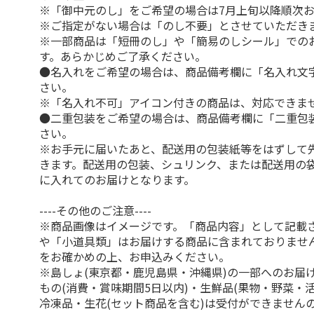
※「御中元のし」をご希望の場合は7月上旬以降順次
※ご指定がない場合は「のし不要」とさせていただき
※一部商品は「短冊のし」や「簡易のしシール」での
す。あらかじめご了承ください。
●名入れをご希望の場合は、商品備考欄に「名入れ文
さい。
※「名入れ不可」アイコン付きの商品は、対応できま
●二重包装をご希望の場合は、商品備考欄に「二重包
さい。
※お手元に届いたあと、配送用の包装紙等をはずして
きます。配送用の包装、シュリンク、または配送用の
に入れてのお届けとなります。
----その他のご注意----
※商品画像はイメージです。「商品内容」として記載
や「小道具類」はお届けする商品に含まれておりませ
をお確かめの上、お申込みください。
※島しょ(東京都・鹿児島県・沖縄県)の一部へのお届
もの(消費・賞味期間5日以内)・生鮮品(果物・野菜・
冷凍品・生花(セット商品を含む)は受付ができません