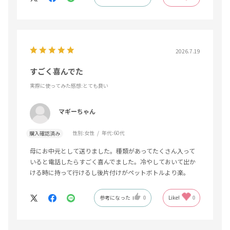
2026.7.19
すごく喜んでた
実際に使ってみた感想
:とても良い
マギーちゃん
性別:
女性
年代:
60代
購入確認済み
母にお中元として送りました。種類があってたくさん入って
いると電話したらすごく喜んでました。冷やしておいて出か
ける時に持って行けるし後片付けがペットボトルより楽。
参考になった
0
Like!
0