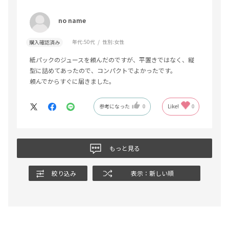
no name
年代:
50代
性別:
女性
購入確認済み
紙パックのジュースを頼んだのですが、平置きではなく、縦
型に詰めてあったので、コンパクトでよかったです。
頼んでからすぐに届きました。
参考になった
0
Like!
0
もっと見る
絞り込み
表示：新しい順