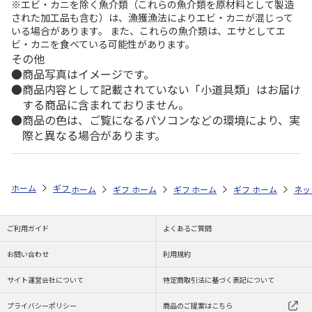
※エビ・カニを除く魚介類（これらの魚介類を原材料として製造
された加工品も含む）は、漁獲漁法によりエビ・カニが混じって
いる場合があります。 また、これらの魚介類は、エサとしてエ
ビ・カニを食べている可能性があります。
その他
商品写真はイメージです。
商品内容として記載されていない「小道具類」はお届け
する商品に含まれておりません。
商品の色は、ご覧になるパソコンなどの環境により、実
際と異なる場合があります。
ホーム
ギフトストア
お中元・夏ギフト特集 2026
ドリンク
＜お
ホーム
ギフトストア
ホーム
ギフトストア
お中元・夏ギフト特集 2026
ホーム
ギフトストア
お中元・夏ギフト特集
ホーム
ネッ
お
ド
ご利用ガイド
よくあるご質問
お問い合わせ
利用規約
サイト運営会社について
特定商取引法に基づく表記について
プライバシーポリシー
商品のご提案はこちら