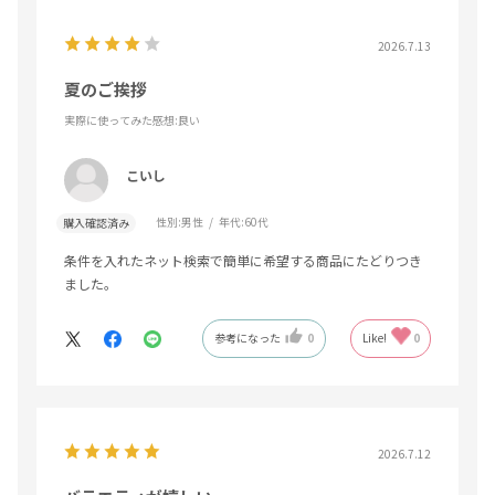
2026.7.13
夏のご挨拶
実際に使ってみた感想
:良い
こいし
性別:
男性
年代:
60代
購入確認済み
条件を入れたネット検索で簡単に希望する商品にたどりつき
ました。
参考になった
0
Like!
0
2026.7.12