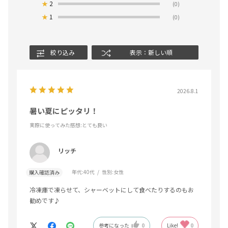
★
2
(0)
★
1
(0)
絞り込み
表示：新しい順
2026.8.1
暑い夏にピッタリ！
実際に使ってみた感想
:とても良い
リッチ
年代:
40代
性別:
女性
購入確認済み
冷凍庫で凍らせて、シャーベットにして食べたりするのもお
勧めです♪
参考になった
0
Like!
0