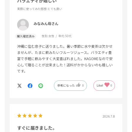
バラエティが嬉しい
実際に使ってみた感想
:とても良い
みなみん母さん
性別:
女性
年代:
50代
購入確認済み
沖縄に住む息子に送りました。暑い季節に水や麦茶は欠かせ
ませんが、たまに飲みたいフルーツジュース。バラエティ豊
富で手軽に飲みやすく大変喜ばれました。KAGOMEなので安
心して贈ることが出来ました！送料がかからないのも嬉しい
です。
参考になった
0
Like!
0
2026.7.8
すぐに届きました。