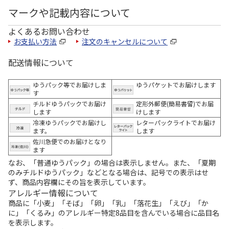
マークや記載内容について
よくあるお問い合わせ
お支払い方法
注文のキャンセルについて
配送情報について
ゆうパック等でお届けしま
ゆうパケットでお届けします
す
チルドゆうパックでお届け
定形外郵便(簡易書留)でお届
します
けします
冷凍ゆうパックでお届けし
レターパックライトでお届け
ます。
します
佐川急便でのお届けとなり
ます
なお、「普通ゆうパック」の場合は表示しません。また、「夏期
のみチルドゆうパック」などとなる場合は、記号での表示はせ
ず、商品内容欄にその旨を表示しています。
アレルギー情報について
商品に「小麦」「そば」「卵」「乳」「落花生」「えび」「か
に」「くるみ」のアレルギー特定8品目を含んでいる場合に品目名
を表示します。