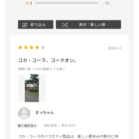
★
1
(0)
絞り込み
表示：新しい順
2026.7.4
コカ・コーラ、コークオン。
実際に使ってみた感想
:とても良い
まっちゃん
性別:
男性
年代:
50代
購入確認済み
コカ・コーラのバラエティ商品は、楽しい夏休みの旅行に持