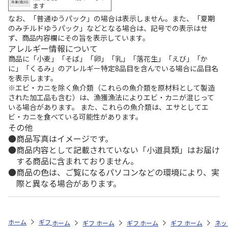
ます
なお、「普通ゆうパック」の場合は表示しません。また、「夏期
のみチルドゆうパック」などとなる場合は、記号での表示はせ
ず、商品内容欄にその旨を表示しています。
アレルギー情報について
商品に「小麦」「そば」「卵」「乳」「落花生」「えび」「か
に」「くるみ」のアレルギー特定8品目を含んでいる場合に品目名
を表示します。
※エビ・カニを除く魚介類（これらの魚介類を原材料として製造
された加工品も含む）は、漁獲漁法によりエビ・カニが混じって
いる場合があります。 また、これらの魚介類は、エサとしてエ
ビ・カニを食べている可能性があります。
その他
商品写真はイメージです。
商品内容として記載されていない「小道具類」はお届け
する商品に含まれておりません。
商品の色は、ご覧になるパソコンなどの環境により、実
際と異なる場合があります。
ホーム
ギフトストア
お中元・夏ギフト特集 2026
ドリンク
＜お
ホーム
ギフトストア
ホーム
ギフトストア
お中元・夏ギフト特集 2026
ホーム
ギフトストア
お中元・夏ギフト特集
ホーム
ネッ
お
ド