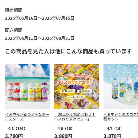
販売期間
2026年05月18日～2026年07月15日
配送期間
2026年06月11日～2026年08月31日
この商品を見た人は他にこんな商品も買っています
＜お中元＞新つぶらなオー
「20点以上詰め合わせ！
＜お中元＞夏のゴク
ルスターズ
ロスおたすけセット」
種セット
4.8
（191）
4.0
（18）
4.7
（19）
3,780円
3,980円
3,870円