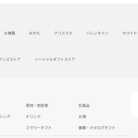
お歳暮
おせち
クリスマス
バレンタイン
ホワイト
グッズストア
ソーシャルギフトストア
果物・野菜等
乳製品
シング
ドリンク
お酒
フラワーギフト
書籍・カタログギフト