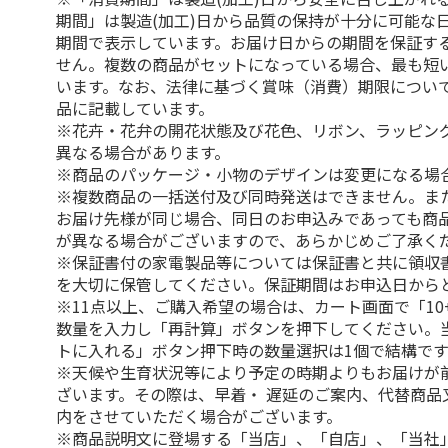
期間」は製造(加工)日から品質の保持が十分に可能な
期間で表示しています。お届け日からの期間を保証す
せん。複数の商品がセットになっている場合、最も短
います。なお、法律に基づく賞味（消費）期限につい
品に記載しています。
※花卉・花弁の開花状態及び花色、リボン、ラッピング
異なる場合があります。
※商品のパッケージ・小物のデザインは変更になる場
※複数商品の一括送付及び同時発送はできません。ま
お届け先様が同じ場合、同日のお申込みであっても商
が異なる場合がございますので、あらかじめご了承く
※保証書付の家電製品等については保証書と共に領収
を大切に保管してください。保証期間はお申込日から
※11点以上、ご購入希望の場合は、カート画面で「10
数量を入力し「再計算」ボタンを押下してください。
トに入れる」ボタン押下時の数量選択は1個で結構です
※天候や生育状況等により予定の時期よりもお届けが
ざいます。その際は、早着・ 遅延のご案内、代替商品
内をさせていただく場合がございます。
※商品説明文に登場する「当店」、「自店」、「当社