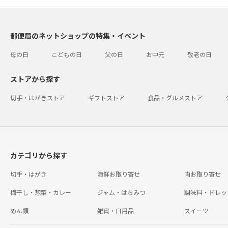
郵便局のネットショップの特集・イベント
母の日
こどもの日
父の日
お中元
敬老の日
ストアから探す
切手・はがきストア
ギフトストア
食品・グルメストア
カテゴリから探す
切手・はがき
海鮮お取り寄せ
肉お取り寄せ
梅干し・惣菜・カレー
ジャム・はちみつ
調味料・ドレッ
めん類
雑貨・日用品
スイーツ