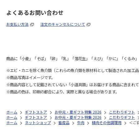
よくあるお問い合わせ
お支払い方法
注文のキャンセルについて
商品に「小麦」「そば」「卵」「乳」「落花生」「えび」「かに」「くるみ」
※エビ・カニを除く魚介類（これらの魚介類を原材料として製造された加工品
※商品写真はイメージです。
※商品内容として記載されていない「小道具類」はお届けする商品に含まれて
※商品の色は、印刷の都合により、実際と異なる場合があります。
ホーム
ギフトストア
お中元・夏ギフト特集 2026
こだわりギフト
ホーム
ギフトストア
お中元・夏ギフト特集 2026
こだわりギフト
ホーム
ネットショップ
畜産品
牛肉
精肉その他調理用
＜ご