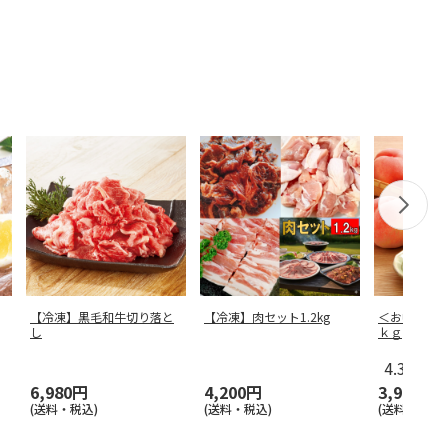
【冷凍】黒毛和牛切り落と
【冷凍】肉セット1.2kg
＜お中元＞
し
ｋｇ
4.3
（3）
6,980円
4,200円
3,980円
(送料・税込)
(送料・税込)
(送料・税込)