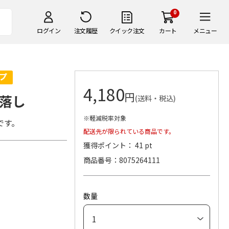
0
ログイン
注文履歴
クイック注文
カート
メニュー
4,180
円
落し
(送料・税込)
※軽減税率対象
です。
配送先が限られている商品です。
獲得ポイント： 41 pt
商品番号
8075264111
数量