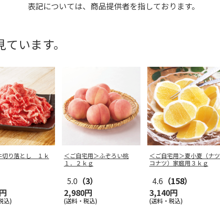
表記については、商品提供者を指しております。
見ています。
牛切り落とし １ｋ
＜ご自宅用＞ふぞろい桃
＜ご自宅用＞夏小夏（ナツ
１．２ｋｇ
コナツ）家庭用３ｋｇ
5.0
（3）
4.6
（158）
0円
2,980円
3,140円
税込)
(送料・税込)
(送料・税込)