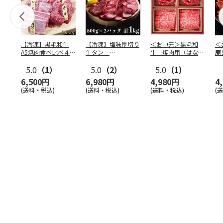
【冷凍】黒毛和牛
【冷凍】塩味厚切り
＜お中元＞黒毛和
＜
A5焼肉食べ比べ４種
牛タン
牛 焼肉用（はなも
鹿
セット400g
500g×2P 計：１
り）
牛
5.0
（1）
kg
5.0
（2）
5.0
（1）
（
6,500円
6,980円
4,980円
4
(送料・税込)
(送料・税込)
(送料・税込)
(