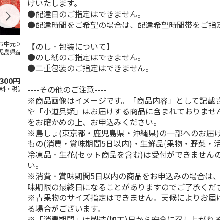
けいたします。
●配達日のご指定はできません。
●配達時間をご希望の場合は、配達希望時間帯をご指
お中元＞【冷凍】
＜ご自宅用＞【冷
＜お中元＞【冷凍】
＜お中元＞【
【のし・包装について】
児島県産黒毛和
凍】小分けロースト
国産黒毛和牛 焼肉
鹿児島県産黒
●のし紙のご指定はできません。
 カタ肉焼肉用
ビーフ３２０ｇ
食べ比べ
牛 カタ肉焼
●二重包装のご指定はできません。
４２０
…
（６２０
5.0
（1）
…
,300円
3,680円
5,400円
5,800円
----その他のご注意----
送料・税込)
(送料・税込)
(送料・税込)
(送料・税込)
※商品画像はイメージです。「商品内容」として記載
や「小道具類」はお届けする商品に含まれておりませ
をお確かめの上、お申込みください。
※島しょ(東京都・鹿児島県・沖縄県)の一部へのお届
もの(消費・賞味期間5日以内)・生鮮品(果物・野菜・
冷凍品・生花(セット商品を含む)は受付ができません
い。
※消費・賞味期間5日以内の商品をお申込みの場合は
味期限の最終日になることがありますのでご了承くだ
※青果物のサイズ指定はできません。天候によりお届
る場合がございます。
※「消費期間」は製造(加工)日から安全に召し上がれ