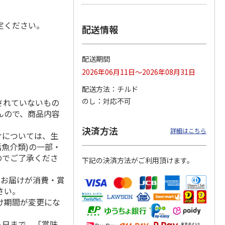
定ください。
配送情報
冷凍】
＜お中元＞【冷凍】
【冷凍】全国各地の
仙台名物 柔らか厚
毛和
職人仕込牛たん（Ｋ
厳選お肉食べ比べコ
切り牛たん Ｂ
配送期間
肉用
Ｓ－３０）
ース
4.7
（3）
2026年06月11日～2026年08月31日
5,380円
8,980円
5,980円
配送方法
チルド
(送料・税込)
(送料・税込)
(送料・税込)
のし
対応不可
されていないもの
んので、商品内容
決済方法
詳細はこちら
けについては、生
活魚介類)の一部・
のでご了承くださ
下記の決済方法がご利用頂けます。
、お届けが消費・賞
さい。
け期間が変更にな
る日まで、「賞味