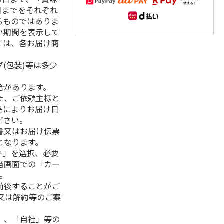
日までをそれぞれ
るものではありま
い期間を表示して
ては、各お届け商
(包装)等は多少
合があります。
た、ご依頼主様と
品によりお届け日
ださい。
書又はお届け伝票
となります。
+」を選択、必要
当画面での「カー
。
前後することがご
又は解約等のご案
」、「自社」等の