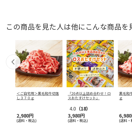
この商品を見た人は他にこんな商品を
＜ご自宅用＞黒毛和牛切落
「20点以上詰め合わせ！ロ
黒毛和
し３７０ｇ
スおたすけセット」
ｇ
4.0
（18）
2,980円
3,980円
6,98
(送料・税込)
(送料・税込)
(送料・