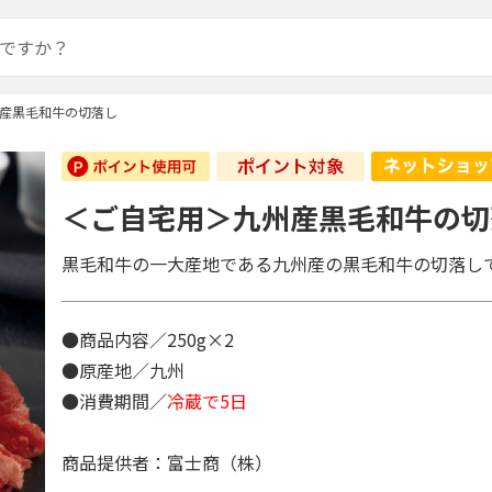
産黒毛和牛の切落し
＜ご自宅用＞九州産黒毛和牛の切
黒毛和牛の一大産地である九州産の黒毛和牛の切落し
●商品内容／250g×2
●原産地／九州
●消費期間／
冷蔵で5日
商品提供者：富士商（株）