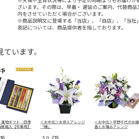
※天候や生育状況等により予定の時期よりもお届けが
ざいます。その際は、早着・ 遅延のご案内、代替商品
内をさせていただく場合がございます。
※商品説明文に登場する「当店」、「自店」、「当社
表記については、商品提供者を指しております。
見ています。
 進物ギフト 四季
＜お中元＞お供えアレンジ
＜お中元＞宇野千代のお線
香紙箱入【弔事用】
「縁」
香とお悔みアレンジ
3）
5.0
（2）