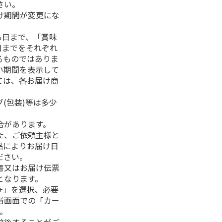
さい。
け期間が変更にな
る日まで、「賞味
日までをそれぞれ
るものではありま
い期間を表示して
ては、各お届け商
(包装)等は多少
合があります。
た、ご依頼主様と
品によりお届け日
ださい。
書又はお届け伝票
となります。
+」を選択、必要
当画面での「カー
。