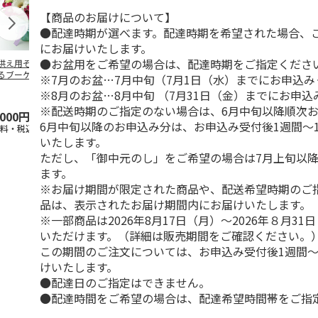
【商品のお届けについて】
●配達時期が選べます。配達時期を希望された場合、
にお届けいたします。
●お盆用をご希望の場合は、配達時期をご指定くださ
供え用そのまま飾
バラの花束
お祝い用そのまま飾
＜敬老の日＞
るブーケ
れるブーケ
ま飾れるブー
※7月のお盆…7月中旬（7月1日（水）までにお申込
ラティチュー
※8月のお盆…8月中旬 （7月31日（金）までにお申
※配送時期のご指定のない場合は、6月中旬以降順次
,000円
8,000円
4,000円
4,600円
6月中旬以降のお申込み分は、お申込み受付後1週間～
送料・税込)
(送料・税込)
(送料・税込)
(送料・税込)
いたします。
ただし、「御中元のし」をご希望の場合は7月上旬以
ます。
※お届け期間が限定された商品や、配送希望時期のご
品は、表示されたお届け期間内にお届けいたします。
※一部商品は2026年8月17日（月）～2026年８月3
いただけます。（詳細は販売期間をご確認ください。
この期間のご注文については、お申込み受付後1週間～
けいたします。
●配達日のご指定はできません。
●配達時間をご希望の場合は、配達希望時間帯をご指