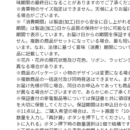
味期限の最終日になることがありますのでご了承くだ
※青果物のサイズ指定はできません。天候によりお届
る場合がございます。
※「消費期間」は製造(加工)日から安全に召し上がれ
期間」は製造(加工)日から品質の保持が十分に可能な
期間で表示しています。お届け日からの期間を保証す
せん。複数の商品がセットになっている場合、最も短
います。なお、法律に基づく賞味（消費）期限につい
品に記載しています。
※花卉・花弁の開花状態及び花色、リボン、ラッピング
異なる場合があります。
※商品のパッケージ・小物のデザインは変更になる場
※複数商品の一括送付及び同時発送はできません。ま
お届け先様が同じ場合、同日のお申込みであっても商
が異なる場合がございますので、あらかじめご了承く
※保証書付の家電製品等については保証書と共に領収
を大切に保管してください。保証期間はお申込日から
※11点以上、ご購入希望の場合は、カート画面で「10
数量を入力し「再計算」ボタンを押下してください。
トに入れる」ボタン押下時の数量選択は1個で結構です