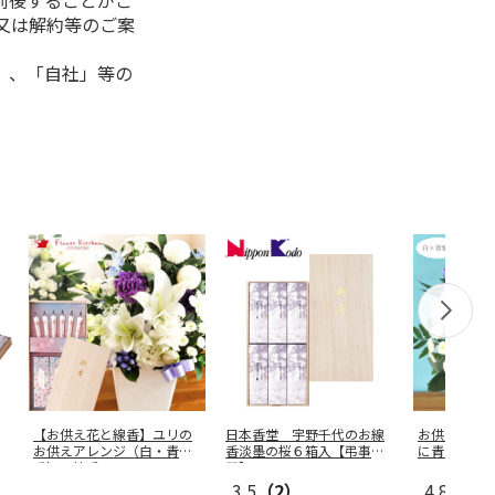
前後することがご
又は解約等のご案
」、「自社」等の
【お供え花と線香】ユリの
日本香堂 宇野千代のお線
お供えアレン
お供えアレンジ（白・青紫
香淡墨の桜６箱入【弔事
に青・紫系
系）＋線香
…
用】
3.5
（2）
4.8
（4）