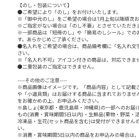
【のし・包装について】
●ご希望により「のし」をお付けいたします。
※「御中元のし」をご希望の場合は7月上旬以降順次
※ご指定がない場合は「のし不要」とさせていただき
※一部商品は「短冊のし」や「簡易のしシール」での
す。あらかじめご了承ください。
●名入れをご希望の場合は、商品備考欄に「名入れ文
さい。
※「名入れ不可」アイコン付きの商品は、対応できま
●二重包装のご指定はできません。
----その他のご注意----
※商品画像はイメージです。「商品内容」として記載
や「小道具類」はお届けする商品に含まれておりませ
をお確かめの上、お申込みください。
※島しょ(東京都・鹿児島県・沖縄県)の一部へのお届
もの(消費・賞味期間5日以内)・生鮮品(果物・野菜・
冷凍品・生花(セット商品を含む)は受付ができません
い。
※消費・賞味期間5日以内の商品をお申込みの場合は