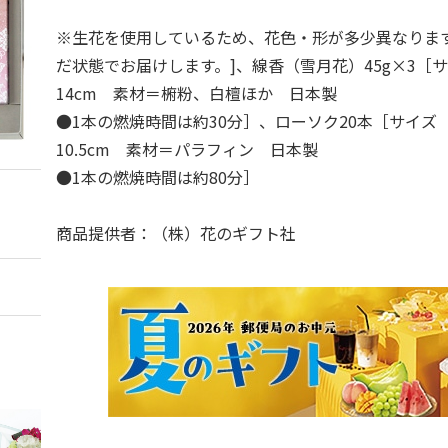
※生花を使用しているため、花色・形が多少異なりま
だ状態でお届けします。]、線香（雪月花）45g×3［
14cm 素材＝椨粉、白檀ほか 日本製
●1本の燃焼時間は約30分］、ローソク20本［サイズ
10.5cm 素材＝パラフィン 日本製
●1本の燃焼時間は約80分］
商品提供者：（株）花のギフト社