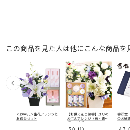
この商品を見た人は他にこんな商品を
＜お中元＞生花アレンジと
【お供え花と線香】ユリの
香彩堂
お線香セット
お供えアレンジ（白・青紫
のお線
系）＋線香
…
5.0
（1）
4.7
（