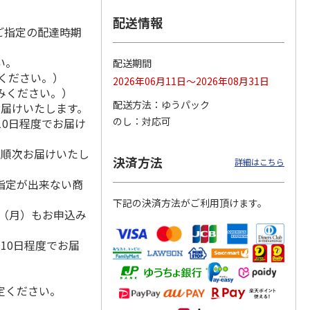
配送情報
ご指定の配達時期
い。
そのま
＜敬老の日＞アレン
配送期間
ケ「グ
ジメント「マニフィ
みください。）
2026年06月11日～2026年08月31日
ド」
ーク」
込みください。）
配送方法
ゆうパック
お届けいたします。
6,000円
のし
対応可
10日程度でお届け
(送料・税込)
降順次お届けいたし
決済方法
詳細はこちら
指定が出来ない商
下記の決済方法がご利用頂けます。
1日（月）もお申込み
）
10日程度でお届
定ください。