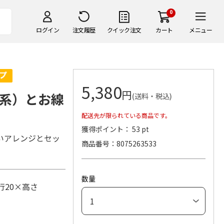
0
ログイン
注文履歴
クイック注文
カート
メニュー
5,380
円
系）とお線
(送料・税込)
配送先が限られている商品です。
獲得ポイント： 53 pt
いアレンジとセッ
商品番号
8075263533
数量
行20×高さ