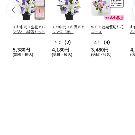
＜お中元＞生花アレ
＜お中元＞お供えア
ＷＥＢ定期便切り花
お
ンジとお線香セット
レンジ「縁」
コース
れ
5.0
（2）
4.5
（4）
5,380円
4,180円
3,480円
4
(送料・税込)
(送料・税込)
(送料・税込)
(