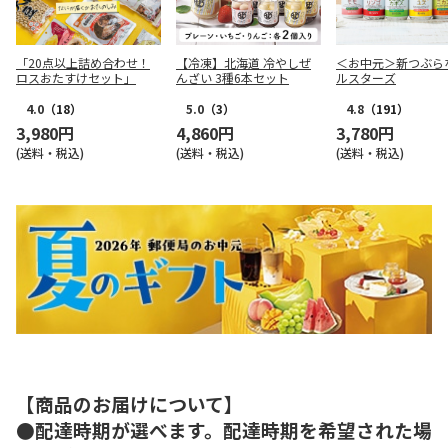
「20点以上詰め合わせ！
【冷凍】北海道 冷やしぜ
＜お中元＞新つぶら
ロスおたすけセット」
んざい 3種6本セット
ルスターズ
4.0
（18）
5.0
（3）
4.8
（191）
3,980円
4,860円
3,780円
(送料・税込)
(送料・税込)
(送料・税込)
【商品のお届けについて】
●配達時期が選べます。配達時期を希望された場