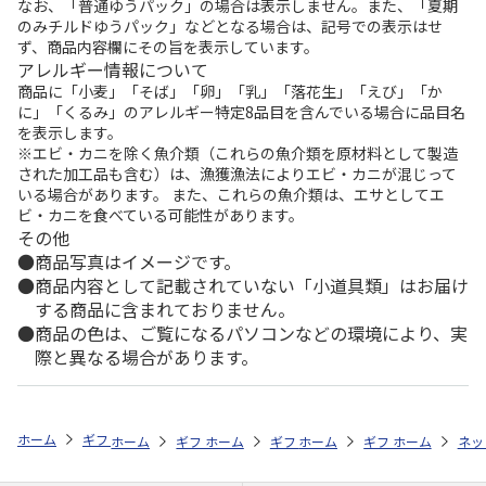
なお、「普通ゆうパック」の場合は表示しません。また、「夏期
のみチルドゆうパック」などとなる場合は、記号での表示はせ
ず、商品内容欄にその旨を表示しています。
アレルギー情報について
商品に「小麦」「そば」「卵」「乳」「落花生」「えび」「か
に」「くるみ」のアレルギー特定8品目を含んでいる場合に品目名
を表示します。
※エビ・カニを除く魚介類（これらの魚介類を原材料として製造
された加工品も含む）は、漁獲漁法によりエビ・カニが混じって
いる場合があります。 また、これらの魚介類は、エサとしてエ
ビ・カニを食べている可能性があります。
その他
商品写真はイメージです。
商品内容として記載されていない「小道具類」はお届け
する商品に含まれておりません。
商品の色は、ご覧になるパソコンなどの環境により、実
際と異なる場合があります。
ホーム
ギフトストア
お中元・夏ギフト特集 2026
おすすめ ご当地
ホーム
ギフトストア
ホーム
ギフトストア
お中元・夏ギフト特集 2026
ホーム
ギフトストア
お中元・夏ギフト特集
ホーム
ネッ
お
お