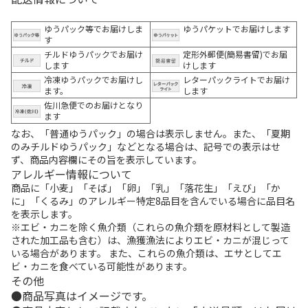
ゆうパック等でお届けしま
ゆうパケットでお届けします
す
チルドゆうパックでお届け
定形外郵便(簡易書留)でお届
します
けします
冷凍ゆうパックでお届けし
レターパックライトでお届け
ます。
します
佐川急便でのお届けとなり
ます
なお、「普通ゆうパック」の場合は表示しません。また、「夏期
のみチルドゆうパック」などとなる場合は、記号での表示はせ
ず、商品内容欄にその旨を表示しています。
アレルギー情報について
商品に「小麦」「そば」「卵」「乳」「落花生」「えび」「か
に」「くるみ」のアレルギー特定8品目を含んでいる場合に品目名
を表示します。
※エビ・カニを除く魚介類（これらの魚介類を原材料として製造
された加工品も含む）は、漁獲漁法によりエビ・カニが混じって
いる場合があります。 また、これらの魚介類は、エサとしてエ
ビ・カニを食べている可能性があります。
その他
商品写真はイメージです。