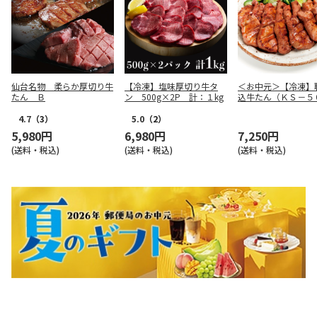
仙台名物 柔らか厚切り牛
【冷凍】塩味厚切り牛タ
＜お中元＞【冷凍】
たん Ｂ
ン 500g×2P 計：１kg
込牛たん（ＫＳ－５
4.7
（3）
5.0
（2）
5,980円
6,980円
7,250円
(送料・税込)
(送料・税込)
(送料・税込)