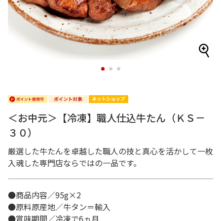
1
2
3
＜お中元＞【冷凍】職人仕込牛たん（ＫＳ－
３０）
厳選した牛たんを卓越した職人の技と真心を活かして一枚
入魂した専門店ならではの一品です。
●商品内容／95g×2
●原料原産地／牛タン＝輸入
●賞味期間／冷凍で6ヵ月