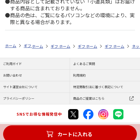
商品内容として記載されていない「小道具類」はお届け
する商品に含まれておりません。
商品の色は、ご覧になるパソコンなどの環境により、実
際と異なる場合があります。
ホーム
ギフトストア
お中元・夏ギフト特集 2026
ハム・お肉
お
ホーム
ギフトストア
ホーム
ギフトストア
お中元・夏ギフト特集 2026
ホーム
ギフトストア
お中元・夏ギフト特集
ホーム
ネッ
お
贈
ご利用ガイド
よくあるご質問
お問い合わせ
利用規約
サイト運営会社について
特定商取引法に基づく表記について
プライバシーポリシー
商品のご提案はこちら
SNSでお得な情報発信中
カートに入れる
Copyright (C) JAPAN POST Co.,Ltd. All Rights Reserved.