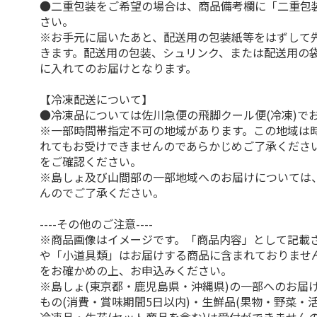
●二重包装をご希望の場合は、商品備考欄に「二重包
さい。
※お手元に届いたあと、配送用の包装紙等をはずして
きます。配送用の包装、シュリンク、または配送用の
に入れてのお届けとなります。
【冷凍配送について】
●冷凍品については佐川急便の飛脚クール便(冷凍)で
※一部時間帯指定不可の地域があります。この地域は
れてもお受けできませんのであらかじめご了承くださ
をご確認ください。
※島しょ及び山間部の一部地域へのお届けについては
んのでご了承ください。
----その他のご注意----
※商品画像はイメージです。「商品内容」として記載
や「小道具類」はお届けする商品に含まれておりませ
をお確かめの上、お申込みください。
※島しょ(東京都・鹿児島県・沖縄県)の一部へのお届
もの(消費・賞味期間5日以内)・生鮮品(果物・野菜・