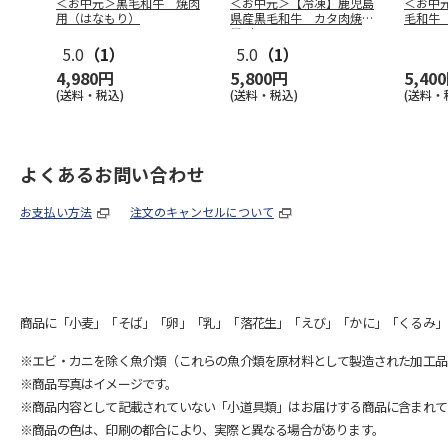
＜お中元＞黒毛和牛 焼肉
＜お中元＞【冷凍】鹿児島
＜お中
用（はなもり）
県産黒毛和牛 カタ肉焼肉
毛和牛
用（６２０
…
5.0
（1）
5.0
（1）
4,980円
5,800円
5,40
(送料・税込)
(送料・税込)
(送料・
よくあるお問い合わせ
お支払い方法
注文のキャンセルについて
商品に「小麦」「そば」「卵」「乳」「落花生」「えび」「かに」「くるみ」
※エビ・カニを除く魚介類（これらの魚介類を原材料として製造された加工品
※商品写真はイメージです。
※商品内容として記載されていない「小道具類」はお届けする商品に含まれて
※商品の色は、印刷の都合により、実際と異なる場合があります。