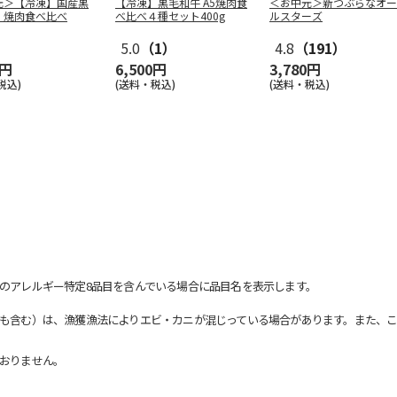
元＞【冷凍】国産黒
【冷凍】黒毛和牛 A5焼肉食
＜お中元＞新つぶらなオー
 焼肉食べ比べ
べ比べ４種セット400g
ルスターズ
5.0
（1）
4.8
（191）
0円
6,500円
3,780円
税込)
(送料・税込)
(送料・税込)
のアレルギー特定8品目を含んでいる場合に品目名を表示します。
も含む）は、漁獲漁法によりエビ・カニが混じっている場合があります。また、こ
おりません。