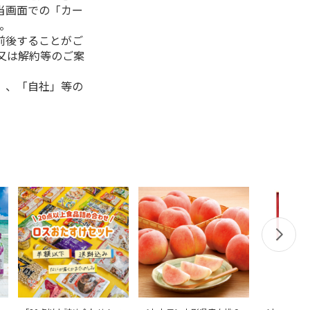
当画面での「カー
。
前後することがご
又は解約等のご案
」、「自社」等の