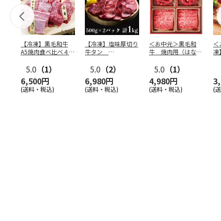
【冷凍】黒毛和牛
【冷凍】塩味厚切り
＜お中元＞黒毛和
＜
A5焼肉食べ比べ４種
牛タン
牛 焼肉用（はなも
凍
セット400g
500g×2P 計：１
り）
ビ
5.0
（1）
kg
5.0
（2）
5.0
（1）
6,500円
6,980円
4,980円
3
(送料・税込)
(送料・税込)
(送料・税込)
(