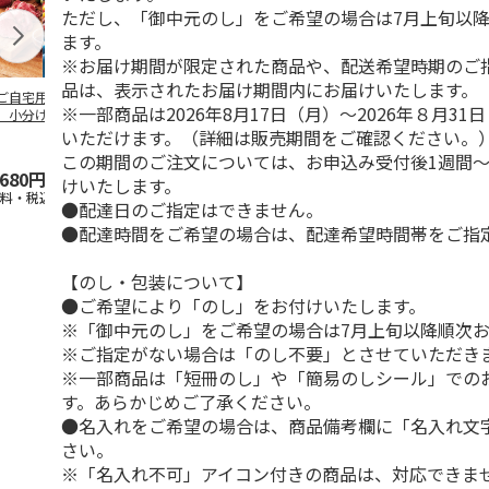
ただし、「御中元のし」をご希望の場合は7月上旬以
ます。
※お届け期間が限定された商品や、配送希望時期のご
品は、表示されたお届け期間内にお届けいたします。
ご自宅用＞【冷
＜お中元＞【冷凍】
＜お中元＞【冷凍】
＜お中元＞【
※一部商品は2026年8月17日（月）～2026年８月3
】小分けロースト
国産黒毛和牛 焼肉
鹿児島県産黒毛和
職人仕込牛た
ーフ３２０ｇ
食べ比べ
牛 カタ肉焼肉用
Ｓ－３０）
いただけます。（詳細は販売期間をご確認ください。
（６２０
5.0
（1）
…
この期間のご注文については、お申込み受付後1週間～
,680円
5,400円
5,800円
5,380円
けいたします。
送料・税込)
(送料・税込)
(送料・税込)
(送料・税込)
●配達日のご指定はできません。
●配達時間をご希望の場合は、配達希望時間帯をご指
【のし・包装について】
●ご希望により「のし」をお付けいたします。
※「御中元のし」をご希望の場合は7月上旬以降順次
※ご指定がない場合は「のし不要」とさせていただき
※一部商品は「短冊のし」や「簡易のしシール」での
す。あらかじめご了承ください。
●名入れをご希望の場合は、商品備考欄に「名入れ文
さい。
※「名入れ不可」アイコン付きの商品は、対応できま