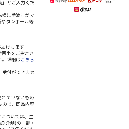
装」とご入力くだ
先様に手渡しがで
袋やダンボール等
お届けします。
時間帯をご指定さ
い。詳細は
こちら
、受付ができませ
されていないもの
んので、商品内容
けについては、生
活魚介類)の一部・