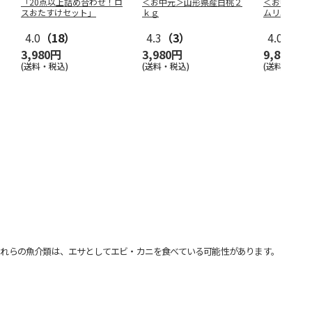
「20点以上詰め合わせ！ロ
＜お中元＞山形県産白桃２
＜お中元＞
スおたすけセット」
ｋｇ
ムリエ厳選
4.0
（18）
4.3
（3）
4.0
（1）
3,980円
3,980円
9,800円
(送料・税込)
(送料・税込)
(送料・税込)
れらの魚介類は、エサとしてエビ・カニを食べている可能性があります。