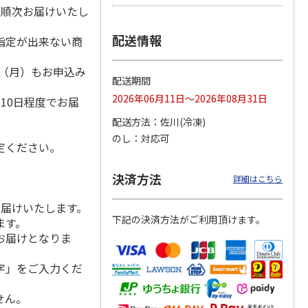
降順次お届けいたし
配送情報
指定が出来ない商
冷凍】
【冷凍】全国各地の
仙台名物 柔らか厚
【冷凍】塩味薄切り
1日（月）もお申込み
ん（Ｋ
厳選お肉食べ比べコ
切り牛たん Ｂ
牛タン
配送期間
ース
500g×2P 計：１
）
4.7
（3）
kg
2026年06月11日～2026年08月31日
10日程度でお届
8,980円
5,980円
6,980円
配送方法
佐川(冷凍)
(送料・税込)
(送料・税込)
(送料・税込)
のし
対応可
定ください。
決済方法
詳細はこちら
お届けいたします。
下記の決済方法がご利用頂けます。
ます。
お届けとなりま
字」をご入力くだ
せん。