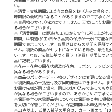
冷凍品・生花(セット商品を含む)は受付ができません
い。
※消費・賞味期間5日以内の商品をお申込みの場合は
味期限の最終日になることがありますのでご了承くだ
※青果物のサイズ指定はできません。天候によりお届
る場合がございます。
※「消費期間」は製造(加工)日から安全に召し上がれ
期間」は製造(加工)日から品質の保持が十分に可能な
期間で表示しています。お届け日からの期間を保証す
せん。複数の商品がセットになっている場合、最も短
います。なお、法律に基づく賞味（消費）期限につい
品に記載しています。
※花卉・花弁の開花状態及び花色、リボン、ラッピング
異なる場合があります。
※商品のパッケージ・小物のデザインは変更になる場
※複数商品の一括送付及び同時発送はできません。ま
お届け先様が同じ場合、同日のお申込みであっても商
が異なる場合がございますので、あらかじめご了承く
※保証書付の家電製品等については保証書と共に領収
を大切に保管してください。保証期間はお申込日から
※11点以上、ご購入希望の場合は、カート画面で「10