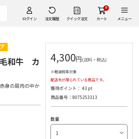
0
ログイン
注文履歴
クイック注文
カート
メニュー
4,300
円
毛和牛 カ
(送料・税込)
※軽減税率対象
配送先が限られている商品です。
い赤身の肩肉の中か
獲得ポイント： 43 pt
商品番号
8075253313
数量