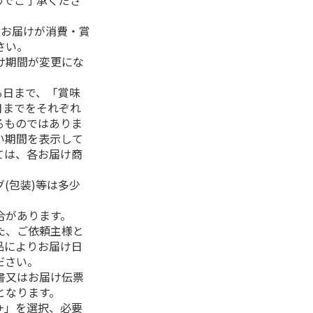
のでご了承くださ
、お届けが消費・賞
さい。
け期間が変更にな
る日まで、「賞味
日までをそれぞれ
るものではありま
い期間を表示して
ては、各お届け商
(包装)等は多少
合があります。
た、ご依頼主様と
品によりお届け日
ださい。
書又はお届け伝票
となります。
+」を選択、必要